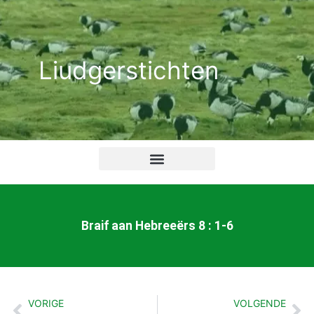
Ga
naar
de
Liudgerstichten
inhoud
Braif aan Hebreeërs 8 : 1-6
VORIGE
VOLGENDE
Vorige
Vo