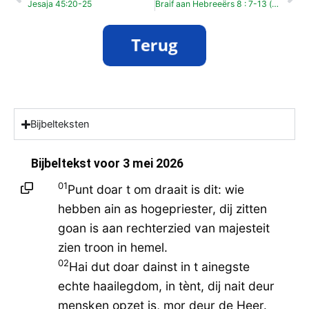
Jesaja 45:20-25
Braif aan Hebreeërs 8 : 7-13 (dodenherdenking)
Bijbelteksten
Bijbeltekst voor
3 mei 2026
01
Punt doar t om draait is dit: wie
hebben ain as hogepriester, dij zitten
goan is aan rechterzied van majesteit
zien troon in hemel.
02
Hai dut doar dainst in t ainegste
echte haailegdom, in tènt, dij nait deur
mensken opzet is, mor deur de Heer.