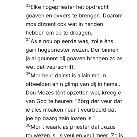
03
Elke hogepriester het opdracht
goaven en ovvers te brengen. Doarom
mos dizzent ook wat in handen
hebben om op te droagen.
04
As e nou op eerde was, zol e èns
gain hogepriester wezen. Der binnen
ja al gounent dij goaven brengen zo as
wet dat veurschrift.
05
Mor heur dainst is allain mor n
ofbeelden en n glimp van dij in hemel.
Dou Mozes tènt opzetten wol, kreeg e
van God te heuren: “Zörg der veur dat
ie ales moaken noar t veurbeeld dat
joe op baarg zain loaten is.”
06
Mor t waark as priester dat Jezus
touwezen is, is veul en veul meer. Zo is