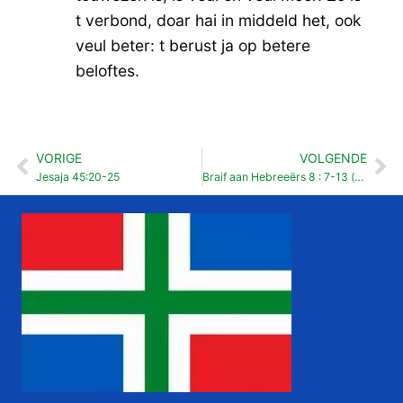
t verbond, doar hai in middeld het, ook
veul beter: t berust ja op betere
beloftes.
VORIGE
VOLGENDE
Vorige
Vo
Jesaja 45:20-25
Braif aan Hebreeërs 8 : 7-13 (dodenherdenking)