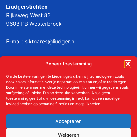
Liudgerstichten
Rijksweg West 83
9608 PB Westerbroek
E-mail:
siktoares@liudger.nl
IBAN NL 48 INGB 0003 184345 tnv
Beheer toestemming
Liudgerstichten
KvKnr:
41011712
Om de beste ervaringen te bieden, gebruiken wij technologieën zoals
cookies om informatie over je apparaat op te slaan en/of te raadplegen.
Door in te stemmen met deze technologieën kunnen wij gegevens zoals
surfgedrag of unieke ID's op deze site verwerken. Als je geen
toestemming geeft of uw toestemming intrekt, kan dit een nadelige
Meer over de Liudgerstichten
invloed hebben op bepaalde functies en mogelijkheden.
Geschiedenis
Aanmelden als donateur
Accepteren
ANBI
Beleidsplan
Weigeren