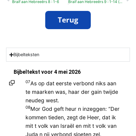
Braif aan Hebreeërs 8 : 1-6
Braif aan Hebreeërs 9 : 1-14 (bevrijdingsdag)
Bijbelteksten
Bijbeltekst voor
4 mei 2026
07
As op dat eerste verbond niks aan
te maarken was, haar der gain twijde
neudeg west.
08
Mor God geft heur n inzeggen: “Der
kommen tieden, zegt de Heer, dat ik
mit t volk van Israël en mit t volk van
Juda n nij verbond sloeten zel.