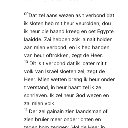
09
Dat zel aans wezen as t verbond dat
ik sloten heb mit heur veurolden, dou
ik heur bie haand kreeg en oet Egypte
laaidde. Zai hebben zok ja nait holden
aan mien verbond, en ik heb handen
van heur oftrokken, zegt de Heer.
10
Dit is t verbond dat ik loater mit t
volk van Israël sloeten zel, zegt de
Heer. Mien wetten breng ik heur onder
t verstand, in heur haart zel ik ze
schrieven. Ik zel heur God wezen en
zai mien volk.
11
Der zel gainain zien laandsman of
zien bruier meer onderrichten en
tegen hom zeggen: ‘Hol de Heer in