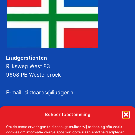
Liudgerstichten
Rijksweg West 83
9608 PB Westerbroek
E-mail:
siktoares@liudger.nl
IBAN NL 48 INGB 0003 184345 tnv
Beheer toestemming
Liudgerstichten
KvKnr:
41011712
Om de beste ervaringen te bieden, gebruiken wij technologieën zoals
cookies om informatie over je apparaat op te slaan en/of te raadplegen.