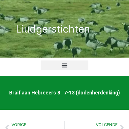
Ga
naar
de
Liudgerstichten
inhoud
Braif aan Hebreeërs 8 : 7-13 (dodenherdenking)
VORIGE
VOLGENDE
Vorige
Vo