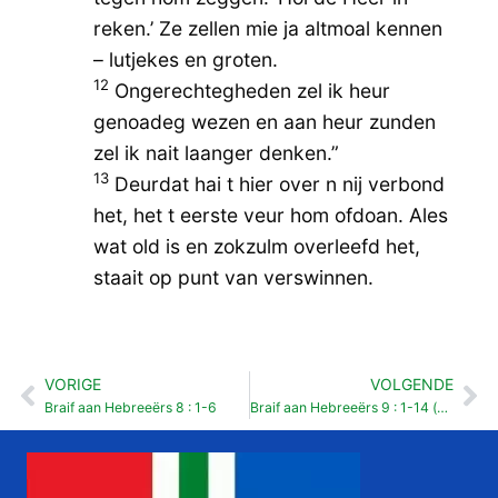
reken.’ Ze zellen mie ja altmoal kennen
– lutjekes en groten.
12
Ongerechtegheden zel ik heur
genoadeg wezen en aan heur zunden
zel ik nait laanger denken.”
13
Deurdat hai t hier over n nij verbond
het, het t eerste veur hom ofdoan. Ales
wat old is en zokzulm overleefd het,
staait op punt van verswinnen.
VORIGE
VOLGENDE
Vorige
Vo
Braif aan Hebreeërs 8 : 1-6
Braif aan Hebreeërs 9 : 1-14 (bevrijdingsdag)