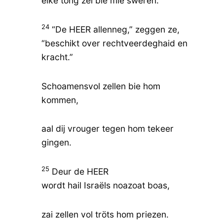
elke tong zel bie mie sweren.
24
“De HEER allenneg,” zeggen ze,
“beschikt over rechtveerdeghaid en
kracht.”
Schoamensvol zellen bie hom
kommen,
aal dij vrouger tegen hom tekeer
gingen.
25
Deur de HEER
wordt hail Israëls noazoat boas,
zai zellen vol tröts hom priezen.