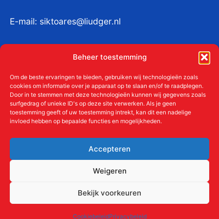
E-mail:
siktoares@liudger.nl
IBAN NL 48 INGB 0003 184345 tnv
Beheer toestemming
Liudgerstichten
KvKnr:
41011712
Om de beste ervaringen te bieden, gebruiken wij technologieën zoals
cookies om informatie over je apparaat op te slaan en/of te raadplegen.
Door in te stemmen met deze technologieën kunnen wij gegevens zoals
surfgedrag of unieke ID's op deze site verwerken. Als je geen
toestemming geeft of uw toestemming intrekt, kan dit een nadelige
Meer over de Liudgerstichten
invloed hebben op bepaalde functies en mogelijkheden.
Geschiedenis
Aanmelden als donateur
Accepteren
ANBI
Beleidsplan
Weigeren
Contact
Bekijk voorkeuren
Links
Cookiebeleid
Privacybeleid