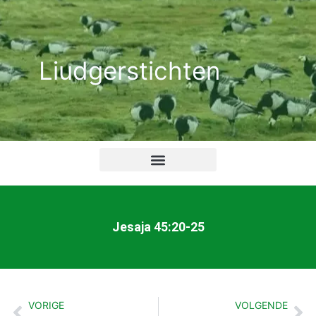
Ga
naar
de
Liudgerstichten
inhoud
Jesaja 45:20-25
VORIGE
VOLGENDE
Vorige
Vo