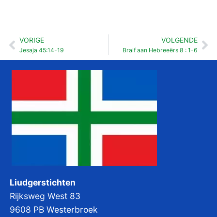
VORIGE
VOLGENDE
Vorige
Vo
Jesaja 45:14-19
Braif aan Hebreeërs 8 : 1-6
Liudgerstichten
Rijksweg West 83
9608 PB Westerbroek