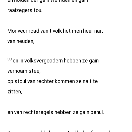
en holden der gain vremden en gain
raaizegers tou.
Mor veur road van t volk het men heur nait
van neuden,
33
en in volksvergoadern hebben ze gain
vernoam stee,
op stoul van rechter kommen ze nait te
zitten,
en van rechtsregels hebben ze gain benul.