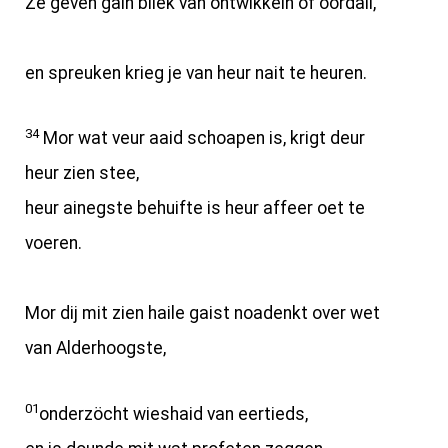
Ze geven gain bliek van ontwikkeln of oordail,
en spreuken krieg je van heur nait te heuren.
34
Mor wat veur aaid schoapen is, krigt deur
heur zien stee,
heur ainegste behuifte is heur affeer oet te
voeren.
Mor dij mit zien haile gaist noadenkt over wet
van Alderhoogste,
01
onderzöcht wieshaid van eertieds,