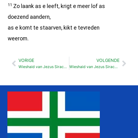
11
Zo laank as e leeft, krigt e meer lof as
doezend aandern,
as e komt te staarven, kikt e tevreden
weerom.
VORIGE
VOLGENDE
Vorige
Vol
Wieshaid van Jezus Sirach Raauw (38:16-23)
Wieshaid van Jezus Sirach Loflaid op de Heer (39:12-35)