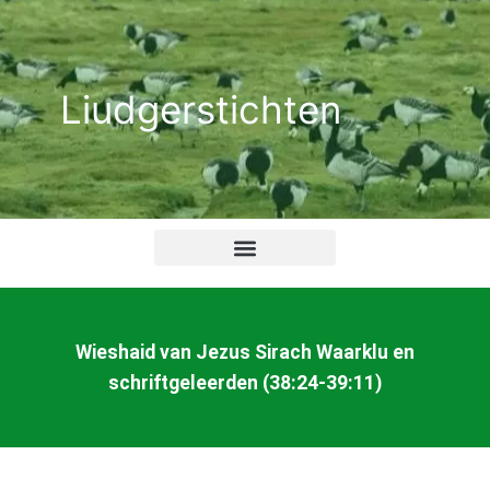
Ga
naar
de
Liudgerstichten
inhoud
Wieshaid van Jezus Sirach Waarklu en
schriftgeleerden (38:24-39:11)