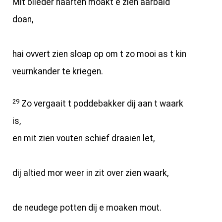
Mit blieder haarten moakt e zien aarbaid
doan,
hai ovvert zien sloap op om t zo mooi as t kin
veurnkander te kriegen.
29
Zo vergaait t poddebakker dij aan t waark
is,
en mit zien vouten schief draaien let,
dij altied mor weer in zit over zien waark,
de neudege potten dij e moaken mout.