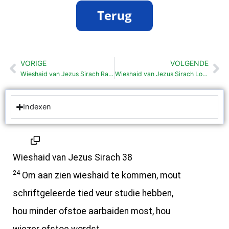
VORIGE
VOLGENDE
Vorige
Vo
Wieshaid van Jezus Sirach Raauw (38:16-23)
Wieshaid van Jezus Sirach Loflaid op de Heer (39:12-35)
Indexen
Wieshaid van Jezus Sirach 38
24
Om aan zien wieshaid te kommen, mout
schriftgeleerde tied veur studie hebben,
hou minder ofstoe aarbaiden most, hou