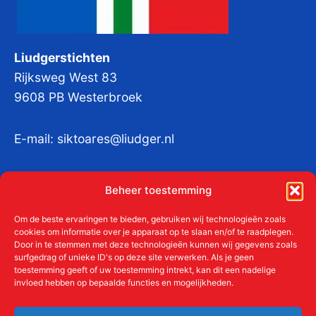
Liudgerstichten
Rijksweg West 83
9608 PB Westerbroek
E-mail:
siktoares@liudger.nl
IBAN NL 48 INGB 0003 184345 tnv
Beheer toestemming
Liudgerstichten
KvKnr:
41011712
Om de beste ervaringen te bieden, gebruiken wij technologieën zoals
cookies om informatie over je apparaat op te slaan en/of te raadplegen.
Door in te stemmen met deze technologieën kunnen wij gegevens zoals
surfgedrag of unieke ID's op deze site verwerken. Als je geen
toestemming geeft of uw toestemming intrekt, kan dit een nadelige
Meer over de Liudgerstichten
invloed hebben op bepaalde functies en mogelijkheden.
Geschiedenis
Aanmelden als donateur