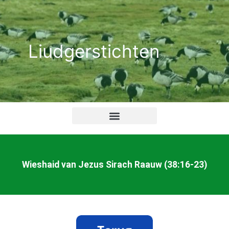
Ga
naar
de
Liudgerstichten
inhoud
Wieshaid van Jezus Sirach Raauw (38:16-23)