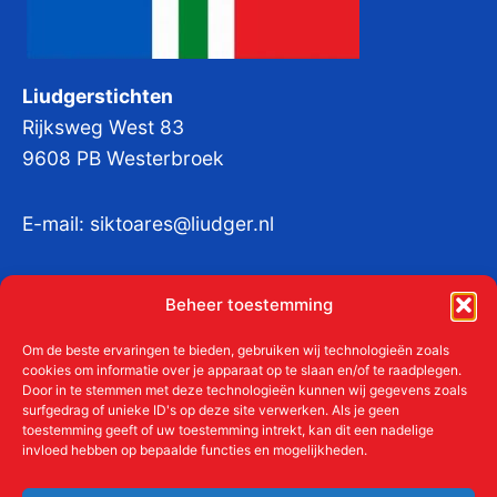
Liudgerstichten
Rijksweg West 83
9608 PB Westerbroek
E-mail:
siktoares@liudger.nl
IBAN NL 48 INGB 0003 184345 tnv
Beheer toestemming
Liudgerstichten
KvKnr:
41011712
Om de beste ervaringen te bieden, gebruiken wij technologieën zoals
cookies om informatie over je apparaat op te slaan en/of te raadplegen.
Door in te stemmen met deze technologieën kunnen wij gegevens zoals
surfgedrag of unieke ID's op deze site verwerken. Als je geen
toestemming geeft of uw toestemming intrekt, kan dit een nadelige
Meer over de Liudgerstichten
invloed hebben op bepaalde functies en mogelijkheden.
Geschiedenis