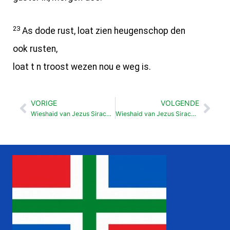
23
As dode rust, loat zien heugenschop den
ook rusten,
loat t n troost wezen nou e weg is.
VORIGE
VOLGENDE
Vorige
Vol
Wieshaid van Jezus Sirach Gezondhaid (38:1-15)
Wieshaid van Jezus Sirach Waarklu en schriftgeleerden (38:24-39:11)