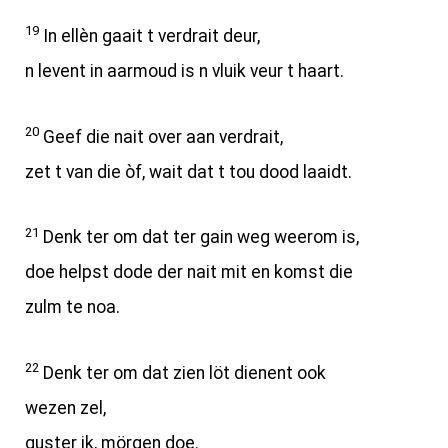
19
In ellèn gaait t verdrait deur,
n levent in aarmoud is n vluik veur t haart.
20
Geef die nait over aan verdrait,
zet t van die òf, wait dat t tou dood laaidt.
21
Denk ter om dat ter gain weg weerom is,
doe helpst dode der nait mit en komst die
zulm te noa.
22
Denk ter om dat zien löt dienent ook
wezen zel,
guster ik, mörgen doe.