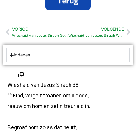
VORIGE
VOLGENDE
Vorige
Vo
Wieshaid van Jezus Sirach Gezondhaid (38:1-15)
Wieshaid van Jezus Sirach Waarklu en schriftgeleerden (38:24-39:11)
Indexen
Wieshaid van Jezus Sirach 38
16
Kind, vergait troanen om n dode,
raauw om hom en zet n treurlaid in.
Begroaf hom zo as dat heurt,