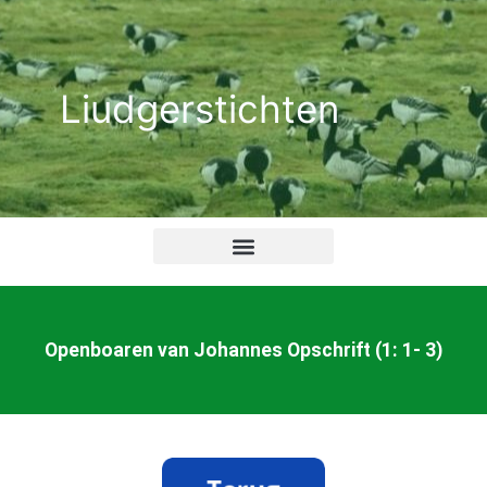
Ga
naar
de
Liudgerstichten
inhoud
Openboaren van Johannes Opschrift (1: 1- 3)