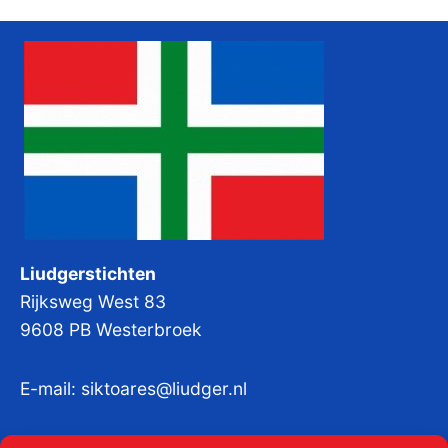
Liudgerstichten
Rijksweg West 83
9608 PB Westerbroek
E-mail:
siktoares@liudger.nl
IBAN NL 48 INGB 0003 184345 tnv