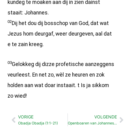
kundeg te moaken aan dij in zien dainst
staait: Johannes.
02
Dij het dou dij bosschop van God, dat wat
Jezus hom deurgaf, weer deurgeven, aal dat
e te zain kreeg.
03
Gelokkeg dij dizze profetische aanzeggens
veurleest. En net zo, wèl ze heuren en zok
holden aan wat doar instaait. t Is ja sikkom
zo wied!
VORIGE
VOLGENDE
Vorige
Vol
Obadja Obadja (1:1-21)
Openboaren van Johannes groeten aan christengemaintes in Asia (1: 4- 8)