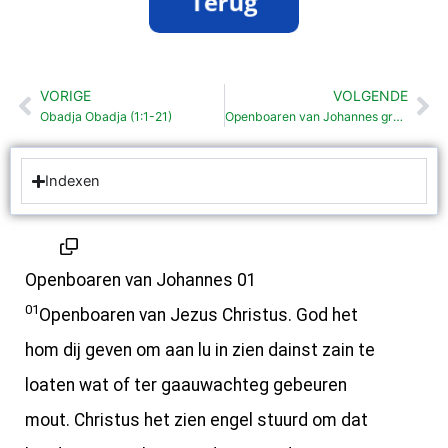
VORIGE
VOLGENDE
Vorige
Vo
Obadja Obadja (1:1-21)
Openboaren van Johannes groeten aan christengemaintes in Asia (1: 4- 8)
Indexen
Openboaren van Johannes 01
01
Openboaren van Jezus Christus. God het
hom dij geven om aan lu in zien dainst zain te
loaten wat of ter gaauwachteg gebeuren
mout. Christus het zien engel stuurd om dat