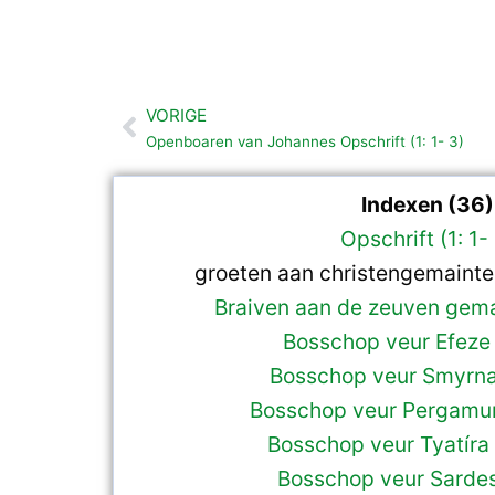
VORIGE
Vorige
Openboaren van Johannes Opschrift (1: 1- 3)
Indexen (36)
Opschrift (1: 1-
groeten aan christengemaintes 
Braiven aan de zeuven gema
Bosschop veur Efeze (
Bosschop veur Smyrna 
Bosschop veur Pergamum
Bosschop veur Tyatíra 
Bosschop veur Sardes 