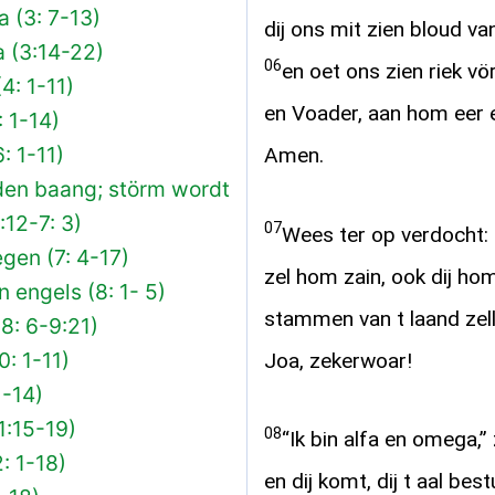
a (3: 7-13)
dij ons mit zien bloud v
 (3:14-22)
06
en oet ons zien riek vö
4: 1-11)
en Voader, aan hom eer e
 1-14)
: 1-11)
Amen.
den baang; störm wordt
12-7: 3)
07
Wees ter op verdocht: 
egen (7: 4-17)
zel hom zain, ook dij h
 engels (8: 1- 5)
stammen van t laand ze
8: 6-9:21)
0: 1-11)
Joa, zekerwoar!
1-14)
1:15-19)
08
“Ik bin alfa en omega,” 
: 1-18)
en dij komt, dij t aal best