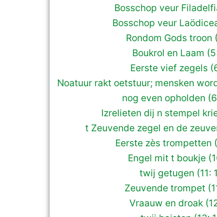
Bosschop veur Filadelfi
Bosschop veur Laödicea
Rondom Gods troon (
Boukrol en Laam (5:
Eerste vief zegels (6
Noatuur rakt oetstuur; mensken wor
nog even opholden (6:
Izrelieten dij n stempel kri
t Zeuvende zegel en de zeuven
Eerste zès trompetten (
Engel mit t boukje (1
twij getugen (11: 
Zeuvende trompet (1
Vraauw en droak (12