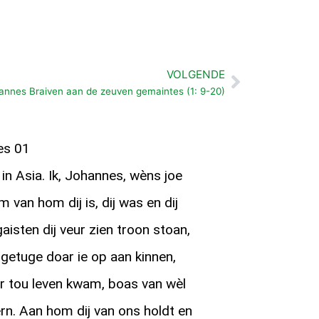
VOLGENDE
Volgende
nnes Braiven aan de zeuven gemaintes (1: 9-20)
es 01
n Asia. Ik, Johannes, wèns joe
 van hom dij is, dij was en dij
isten dij veur zien troon stoan,
 getuge doar ie op aan kinnen,
r tou leven kwam, boas van wèl
ern. Aan hom dij van ons holdt en