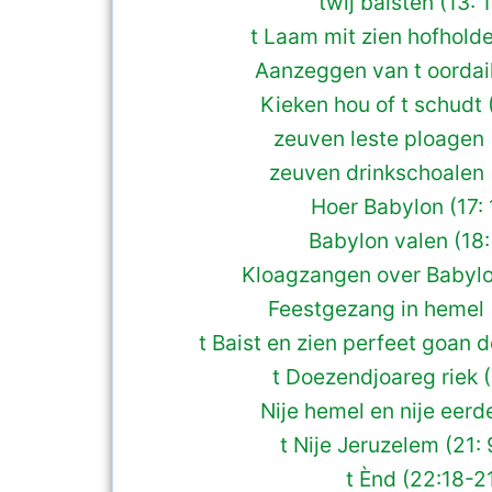
twij baisten (13: 
t Laam mit zien hofholde
Aanzeggen van t oordail
Kieken hou of t schudt 
zeuven leste ploagen (
zeuven drinkschoalen (
Hoer Babylon (17: 
Babylon valen (18:
Kloagzangen over Babylo
Feestgezang in hemel (
t Baist en zien perfeet goan d
t Doezendjoareg riek (
Nije hemel en nije eerde
t Nije Jeruzelem (21:
t Ènd (22:18-2