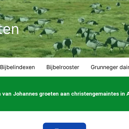
ten
Bijbelindexen
Bijbelrooster
Grunneger dai
van Johannes groeten aan christengemaintes in As