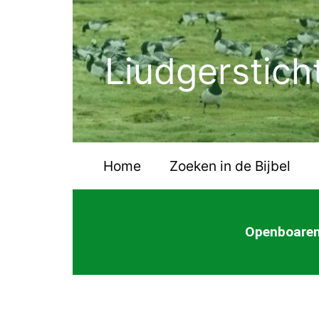
Ga
naar
de
Liudgerstich
inhoud
Home
Zoeken in de Bijbel
Openboaren 