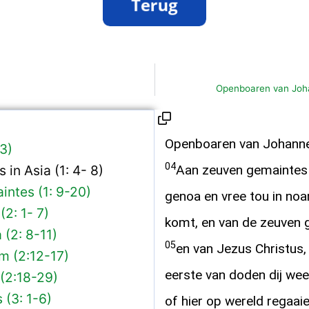
Openboaren van Joha
Openboaren van Johann
 3)
04
in Asia (1: 4- 8)
Aan zeuven gemaintes i
intes (1: 9-20)
genoa en vree tou in noam
2: 1- 7)
komt, en van de zeuven ga
(2: 8-11)
05
en van Jezus Christus,
 (2:12-17)
eerste van doden dij wee
(2:18-29)
(3: 1-6)
of hier op wereld regaai