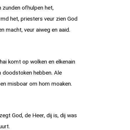
an zunden ofhulpen het,
rmd het, priesters veur zien God
n macht, veur aiweg en aaid.
hai komt op wolken en elkenain
om doodstoken hebben. Ale
llen misboar om hom moaken.
zegt God, de Heer, dij is, dij was
uurt.