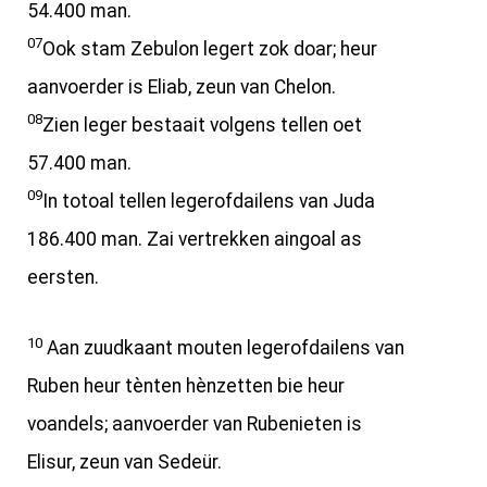
54.400 man.
07
Ook stam Zebulon legert zok doar; heur
aanvoerder is Eliab, zeun van Chelon.
08
Zien leger bestaait volgens tellen oet
57.400 man.
09
In totoal tellen legerofdailens van Juda
186.400 man. Zai vertrekken aingoal as
eersten.
10
Aan zuudkaant mouten legerofdailens van
Ruben heur tènten hènzetten bie heur
voandels; aanvoerder van Rubenieten is
Elisur, zeun van Sedeür.