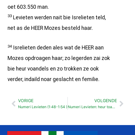
oet 603.550 man.
33
Levieten werden nait bie Isrelieten teld,
net as de HEER Mozes besteld haar.
34
Isrelieten deden ales wat de HEER aan
Mozes opdroagen haar; zo legerden zai zok
bie heur voandels en zo trokken ze ook
verder, indaild noar geslacht en femilie.
VORIGE
VOLGENDE
Vorige
Vol
Numeri Levieten (1:48-1:54 )
Numeri Levieten: heur toak (3:1-4:49 )