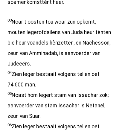
soamenkomsttènt heer.
03
Noar t oosten tou woar zun opkomt,
mouten legerofdailens van Juda heur tènten
bie heur voandels hènzetten, en Nachesson,
zeun van Amminadab, is aanvoerder van
Judeeërs.
04
Zien leger bestaait volgens tellen oet
74.600 man.
05
Noast hom legert stam van Issachar zok;
aanvoerder van stam Issachar is Netanel,
zeun van Suar.
06
Zien leger bestaait volgens tellen oet