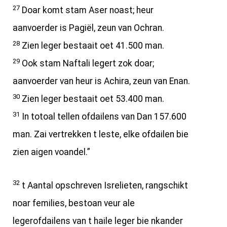
27
Doar komt stam Aser noast; heur
aanvoerder is Pagiël, zeun van Ochran.
28
Zien leger bestaait oet 41.500 man.
29
Ook stam Naftali legert zok doar;
aanvoerder van heur is Achira, zeun van Enan.
30
Zien leger bestaait oet 53.400 man.
31
In totoal tellen ofdailens van Dan 157.600
man. Zai vertrekken t leste, elke ofdailen bie
zien aigen voandel.”
32
t Aantal opschreven Isrelieten, rangschikt
noar femilies, bestoan veur ale
legerofdailens van t haile leger bie nkander