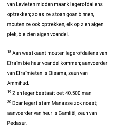
van Levieten midden maank legerofdailens
optrekken; zo as ze stoan goan binnen,
mouten ze ook optrekken, elk op zien aigen
plek, bie zien aigen voandel.
18
Aan westkaant mouten legerofdailens van
Efraïm bie heur voandel kommen; aanvoerder
van Efraïmieten is Elisama, zeun van
Ammihud.
19
Zien leger bestaait oet 40.500 man.
20
Doar legert stam Manasse zok noast;
aanvoerder van heur is Gamliël, zeun van
Pedasur.