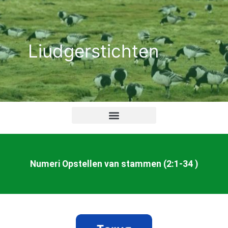
Ga
naar
de
Liudgerstichten
inhoud
Numeri Opstellen van stammen (2:1-34 )