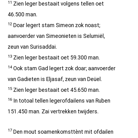
11
Zien leger bestaait volgens tellen oet
46.500 man.
12
Doar legert stam Simeon zok noast;
aanvoerder van Simeonieten is Selumiël,
zeun van Surisaddai.
13
Zien leger bestaait oet 59.300 man.
14
Ook stam Gad legert zok doar; aanvoerder
van Gadieten is Eljasaf, zeun van Deüel.
15
Zien leger bestaait oet 45.650 man.
16
In totoal tellen legerofdailens van Ruben
151.450 man. Zai vertrekken twijders.
17
Den mout soamenkomsttènt mit ofdailen