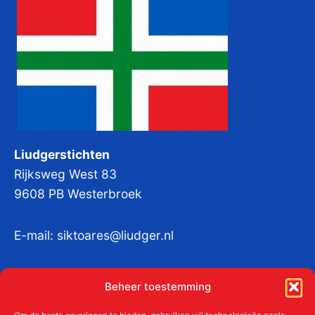
Liudgerstichten
Rijksweg West 83
9608 PB Westerbroek
E-mail:
siktoares@liudger.nl
IBAN NL 48 INGB 0003 184345 tnv
Beheer toestemming
Liudgerstichten