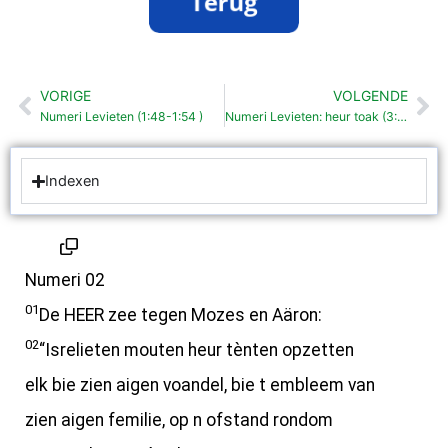
VORIGE
VOLGENDE
Vorige
Vo
Numeri Levieten (1:48-1:54 )
Numeri Levieten: heur toak (3:1-4:49 )
Indexen
Numeri 02
01
De HEER zee tegen Mozes en Aäron:
02
“Isrelieten mouten heur tènten opzetten
elk bie zien aigen voandel, bie t embleem van
zien aigen femilie, op n ofstand rondom