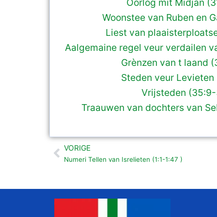
Oorlog mit Midjan (3
Woonstee van Ruben en Ga
Liest van plaaisterploats
Aalgemaine regel veur verdailen va
Grènzen van t laand (
Steden veur Levieten 
Vrijsteden (35:9-
Traauwen van dochters van Sel
VORIGE
Vorige
Numeri Tellen van Isrelieten (1:1-1:47 )