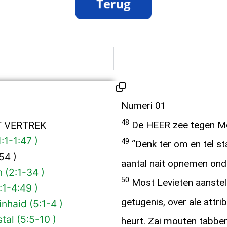
Numeri 01
48
 VERTREK
De HEER zee tegen M
1:1-1:47 )
49
“Denk ter om en tel st
54 )
aantal nait opnemen onde
 (2:1-34 )
50
Most Levieten aanstell
:1-4:49 )
getugenis, over ale attri
inhaid (5:1-4 )
tal (5:5-10 )
heurt. Zai mouten tabber