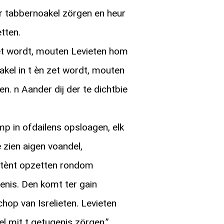
r tabbernoakel zörgen en heur
tten.
t wordt, mouten Levieten hom
kel in t èn zet wordt, mouten
en. n Aander dij der te dichtbie
.
mp in ofdailens opsloagen, elk
e zien aigen voandel,
 tènt opzetten rondom
enis. Den komt ter gain
op van Isrelieten. Levieten
l mit t getugenis zörgen.”