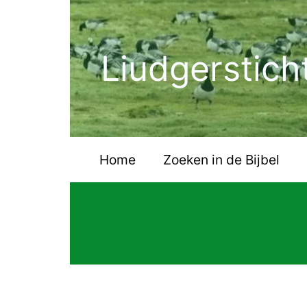
Ga
naar
de
Liudgerstich
inhoud
Home
Zoeken in de Bijbel