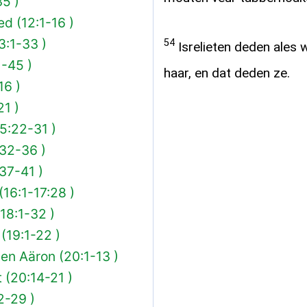
5 )
ed (12:1-16 )
3:1-33 )
54
Isrelieten deden ale
1-45 )
haar, en dat deden ze.
16 )
21 )
5:22-31 )
32-36 )
37-41 )
16:1-17:28 )
(18:1-32 )
(19:1-22 )
en Aäron (20:1-13 )
 (20:14-21 )
2-29 )