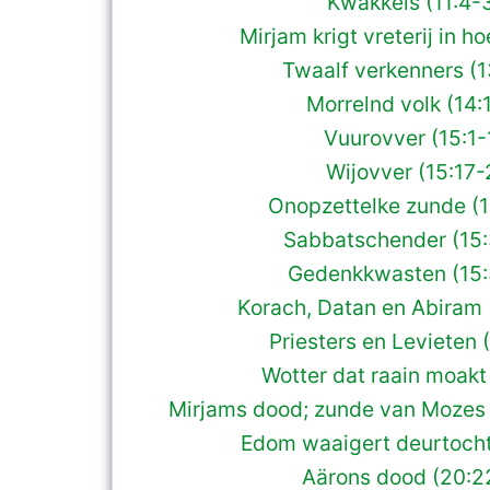
Kwakkels (11:4-3
Mirjam krigt vreterij in ho
Twaalf verkenners (1
Morrelnd volk (14:
Vuurovver (15:1-
Wijovver (15:17-
Onopzettelke zunde (1
Sabbatschender (15:
Gedenkkwasten (15:
Korach, Datan en Abiram (
Priesters en Levieten 
Wotter dat raain moakt 
Mirjams dood; zunde van Mozes 
Edom waaigert deurtocht
Aärons dood (20:2