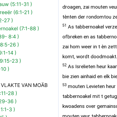
auw (5:11-31 )
droagen, zai mouten veu
reeër (6:1-21 )
tènten der rondomtou ze
2-27 )
51
As tabbernoakel verze
rnoakel (7:1-88 )
9- 8:4 )
ofbreken en as tabbernoa
8:5-26 )
zai hom weer in t èn zett
:1-14 )
komt, wordt doodmoakt
9:15-23 )
52
As Isrelieten heur kaa
10 )
bie zien ainhaid en elk bi
 VLAKTE VAN MOÄB
53
mouten Levieten heur
:11-28 )
tabbernoakel mit t getug
29-36 )
kwoadens over gemainsch
1:1-3 )
mouten veur tabbernoake