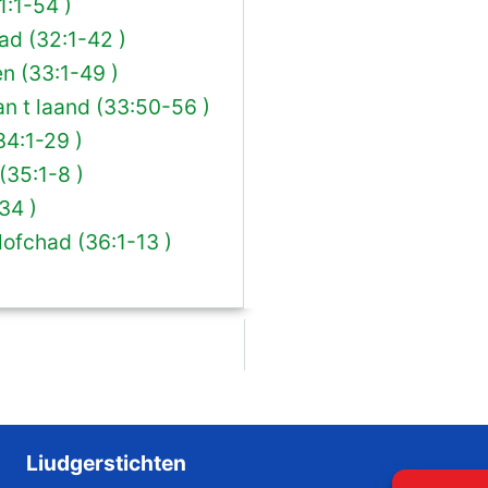
1:1-54 )
d (32:1-42 )
en (33:1-49 )
n t laand (33:50-56 )
34:1-29 )
(35:1-8 )
34 )
ofchad (36:1-13 )
Liudgerstichten