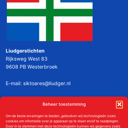
Liudgerstichten
Rijksweg West 83
9608 PB Westerbroek
E-mail:
siktoares@liudger.nl
IBAN NL 48 INGB 0003 184345 tnv
Beheer toestemming
Liudgerstichten
KvKnr:
41011712
Om de beste ervaringen te bieden, gebruiken wij technologieën zoals
cookies om informatie over je apparaat op te slaan en/of te raadplegen.
Door in te stemmen met deze technologieën kunnen wij gegevens zoals