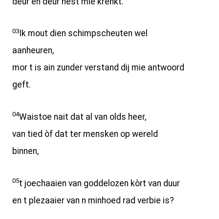
deur en deur hest mie krenkt.
03
Ik mout dien schimpscheuten wel
aanheuren,
mor t is ain zunder verstand dij mie antwoord
geft.
04
Waistoe nait dat al van olds heer,
van tied òf dat ter mensken op wereld
binnen,
05
t joechaaien van goddelozen kòrt van duur
en t plezaaier van n minhoed rad verbie is?