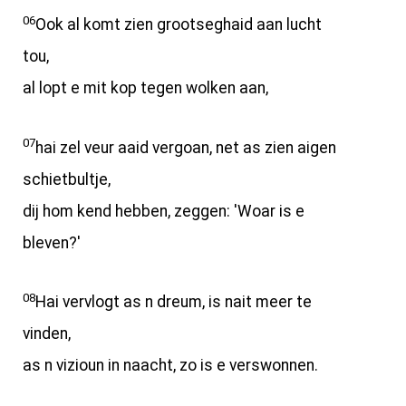
06
Ook al komt zien grootseghaid aan lucht
tou,
al lopt e mit kop tegen wolken aan,
07
hai zel veur aaid vergoan, net as zien aigen
schietbultje,
dij hom kend hebben, zeggen: 'Woar is e
bleven?'
08
Hai vervlogt as n dreum, is nait meer te
vinden,
as n vizioun in naacht, zo is e verswonnen.