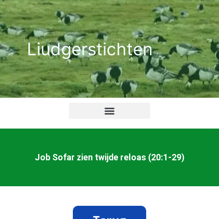
Ga
naar
de
Liudgerstichten
inhoud
Job Sofar zien twijde reloas (20:1-29)