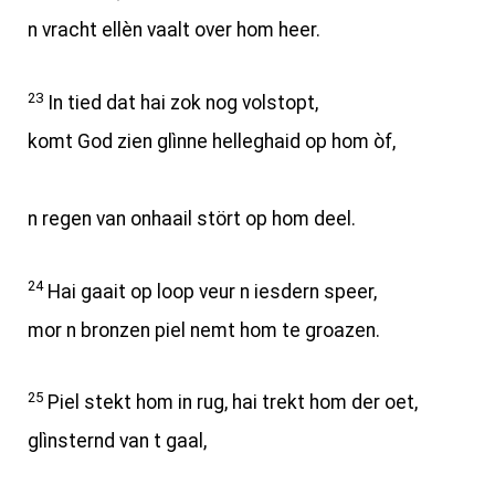
n vracht ellèn vaalt over hom heer.
23
In tied dat hai zok nog volstopt,
komt God zien glìnne helleghaid op hom òf,
n regen van onhaail stört op hom deel.
24
Hai gaait op loop veur n iesdern speer,
mor n bronzen piel nemt hom te groazen.
25
Piel stekt hom in rug, hai trekt hom der oet,
glìnsternd van t gaal,