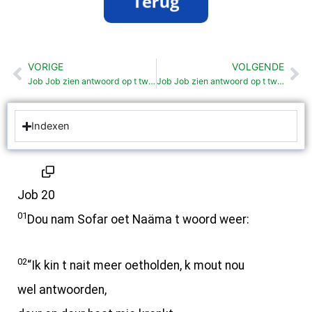
VORIGE
VOLGENDE
Vorige
Vo
Job Job zien antwoord op t twijde reloas van Bildad. (19:1-29)
Job Job zien antwoord op t twijde reloas van Sofar (21:1-34)
Indexen
Job 20
01
Dou nam Sofar oet Naäma t woord weer:
02
“Ik kin t nait meer oetholden, k mout nou
wel antwoorden,