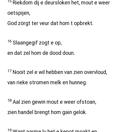
15
Riekdom dij e deursloken het, mout e weer
oetspijen,
God zörgt ter veur dat hom t opbrekt.
16
Slaangegif zogt e op,
en dat zel hom de dood doun.
17
Nooit zel e wil hebben van zien overvloud,
van rieke stromen melk en hunneg.
18
Aal zien gewin mout e weer ofstoan,
zien handel brengt hom gain gelok.
19
Want aarme lu het e kepot moakt en