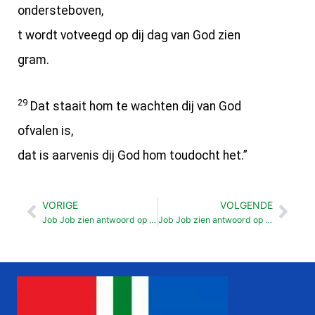
ondersteboven,
t wordt votveegd op dij dag van God zien
gram.
29
Dat staait hom te wachten dij van God
ofvalen is,
dat is aarvenis dij God hom toudocht het.”
VORIGE
VOLGENDE
Vorige
Vol
Job Job zien antwoord op t twijde reloas van Bildad. (19:1-29)
Job Job zien antwoord op t twijde reloas van Sofar (21:1-34)