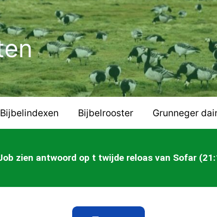
ten
Bijbelindexen
Bijbelrooster
Grunneger dai
Job zien antwoord op t twijde reloas van Sofar (21: