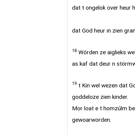
dat t ongelok over heur 
dat God heur in zien gra
18
Wórden ze aiglieks wel
as kaf dat deur n störm
19
t Kin wel wezen dat G
goddeloze zien kinder.
Mor loat e t homzúlm bet
gewoarworden.