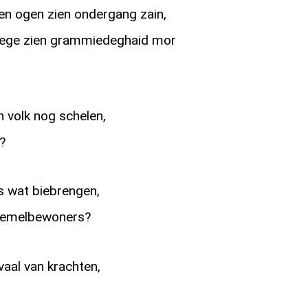
n ogen zien ondergang zain,
ege zien grammiedeghaid mor
 volk nog schelen,
s?
 wat biebrengen,
r hemelbewoners?
vaal van krachten,