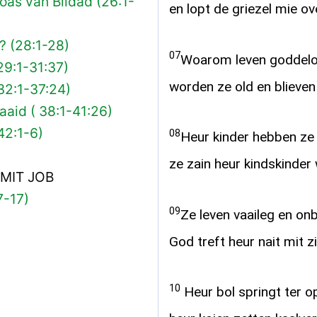
oas van Bildad (26:1-
en lopt de griezel mie ov
? (28:1-28)
07
Woarom leven goddelo
29:1-31:37)
worden ze old en blieve
32:1-37:24)
aid ( 38:1-41:26)
42:1-6)
08
Heur kinder hebben ze 
ze zain heur kindskinder 
MIT JOB
7-17)
09
Ze leven vaaileg en on
God treft heur nait mit z
10
Heur bol springt ter op