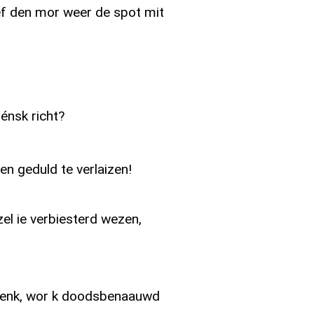
ief den mor weer de spot mit
énsk richt?
en geduld te verlaizen!
zel ie verbiesterd wezen,
 denk, wor k doodsbenaauwd