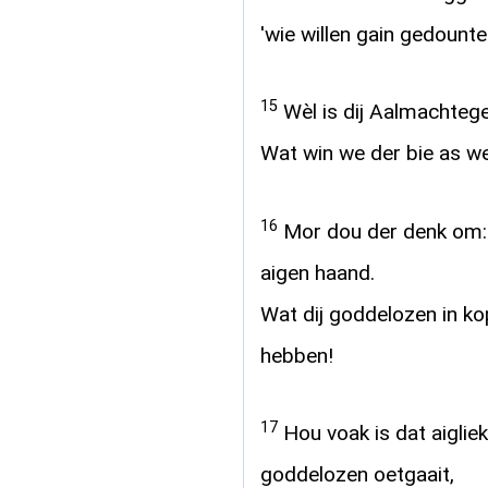
'wie willen gain gedounte
15
Wèl is dij Aalmachtege
Wat win we der bie as 
16
Mor dou der denk om: 
aigen haand.
Wat dij goddelozen in ko
hebben!
17
Hou voak is dat aiglie
goddelozen oetgaait,