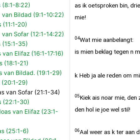
s (8:1-8:22)
as ik oetsproken bin, dr
 van Bildad (9:1-10:22)
mie!
 (11:1-20)
 van Sofar (12:1-14:22)
04
Wat mie aanbelangt:
s (15:1-35)
is mien beklag tegen n m
 van Elifaz (16:1-17:16)
s (18:1-21)
s van Bildad. (19:1-29)
k Heb ja ale reden om mi
s (20:1-29)
as van Sofar (21:1-34)
05
Kiek ais noar mie, den 
s (22:1-30)
den hol ie joe wel stil!
oas van Elifaz (23:1-
as (25:1-6)
06
Aal weer as k ter aan