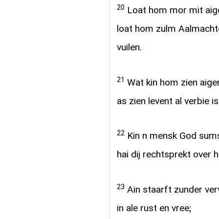
20
Loat hom mor mit aige
loat hom zulm Aalmacht
vuilen.
21
Wat kin hom zien aigen
as zien levent al verbie i
22
Kin n mensk God sums
hai dij rechtsprekt ove
23
Ain staarft zunder ver
in ale rust en vree;