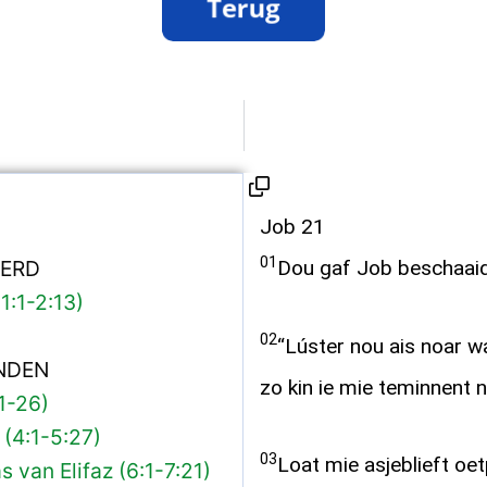
Job 21
01
IERD
Dou gaf Job beschaaid
1:1-2:13)
02
“Lúster nou ais noar w
UNDEN
zo kin ie mie teminnent 
:1-26)
 (4:1-5:27)
03
Loat mie asjeblieft oe
s van Elifaz (6:1-7:21)