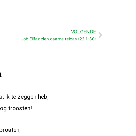
VOLGENDE
Volgende
Job Elifaz zien daarde reloas (22:1-30)
:
at ik te zeggen heb,
nog troosten!
tproaten;