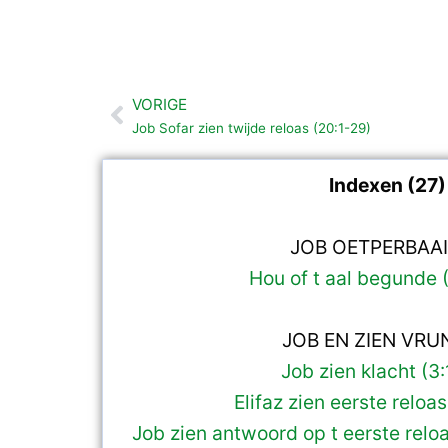
VORIGE
Vorige
Job Sofar zien twijde reloas (20:1-29)
Indexen (27)
JOB OETPERBAA
Hou of t aal begunde (
JOB EN ZIEN VR
Job zien klacht (3
Elifaz zien eerste reloas
Job zien antwoord op t eerste reloa