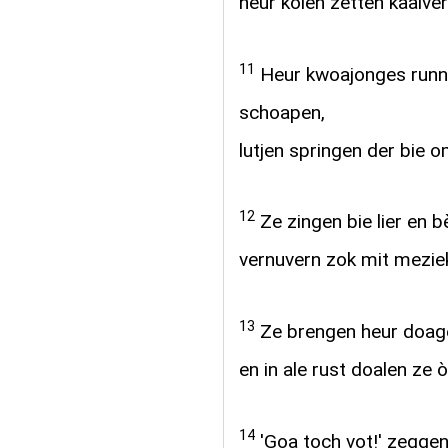
heur koien zetten kaalver 
11
Heur kwoajonges runne
schoapen,
lutjen springen der bie 
12
Ze zingen bie lier en b
vernuvern zok mit meziek 
13
Ze brengen heur doagen
en in ale rust doalen ze ò
14
'Goa toch vot!' zegge