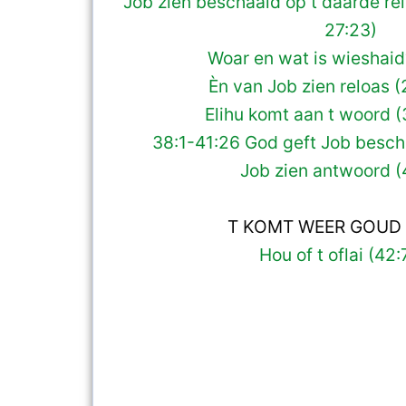
Job zien beschaaid op t daarde rel
27:23)
Woar en wat is wieshaid
Èn van Job zien reloas (
Elihu komt aan t woord (
38:1-41:26 God geft Job bescha
Job zien antwoord (
T KOMT WEER GOUD 
Hou of t oflai (42: