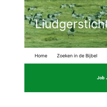
Ga
naar
de
Liudgerstich
inhoud
Home
Zoeken in de Bijbel
Job 