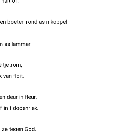
nait òf.
n boeten rond as n koppel
om as lammer.
èltjetrom,
van floit.
 deur in fleur,
f in t dodenriek.
n ze tegen God,