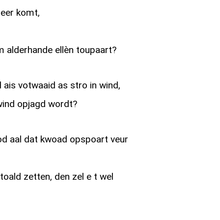
heer komt,
m alderhande ellèn toupaart?
 ais votwaaid as stro in wind,
wind opjagd wordt?
od aal dat kwoad opspoart veur
oald zetten, den zel e t wel