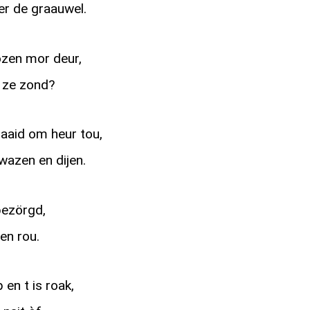
er de graauwel.
zen mor deur,
n ze zond?
aaid om heur tou,
wazen en dijen.
bezörgd,
ien rou.
 en t is roak,