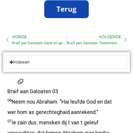
VORIGE
VOLGENDE
Vorige
Vo
Braif aan Galoaten Gaist en geleuf (3: 1- 5)
Braif aan Galoaten Testement en wet (3:15-23)
Indexen
Braif aan Galoaten 03
06
Neem nou Abraham. “Hai leufde God en dat
wer hom as gerechteghaid aanrekend.”
07
Ie zain dus: mensken dij t van t geleuf