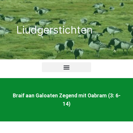
Ga
naar
de
Liudgerstichten
inhoud
Braif aan Galoaten Zegend mit Oabram (3: 6-
14)