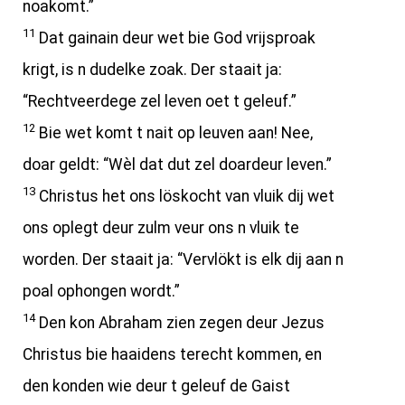
noakomt.”
11
Dat gainain deur wet bie God vrijsproak
krigt, is n dudelke zoak. Der staait ja:
“Rechtveerdege zel leven oet t geleuf.”
12
Bie wet komt t nait op leuven aan! Nee,
doar geldt: “Wèl dat dut zel doardeur leven.”
13
Christus het ons löskocht van vluik dij wet
ons oplegt deur zulm veur ons n vluik te
worden. Der staait ja: “Vervlökt is elk dij aan n
poal ophongen wordt.”
14
Den kon Abraham zien zegen deur Jezus
Christus bie haaidens terecht kommen, en
den konden wie deur t geleuf de Gaist