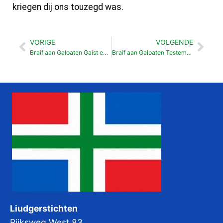
kriegen dij ons touzegd was.
VORIGE
VOLGENDE
Vorige
Vol
Braif aan Galoaten Gaist en geleuf (3: 1- 5)
Braif aan Galoaten Testement en wet (3:15-23)
Liudgerstichten
Rijksweg West 83