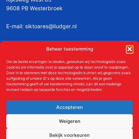
9608 PB Westerbroek
E-mail:
siktoares@liudger.nl
IBAN NL 48 INGB 0003 184345 tnv
Beheer toestemming
Liudgerstichten
KvKnr:
41011712
Om de beste ervaringen te bieden, gebruiken wij technologieën zoals
cookies om informatie over je apparaat op te slaan en/of te raadplegen.
Door in te stemmen met deze technologieën kunnen wij gegevens zoals
surfgedrag of unieke ID's op deze site verwerken. Als je geen
toestemming geeft of uw toestemming intrekt, kan dit een nadelige
Meer over de Liudgerstichten
invloed hebben op bepaalde functies en mogelijkheden.
Geschiedenis
Aanmelden als donateur
Accepteren
ANBI
Beleidsplan
Weigeren
Contact
Bekijk voorkeuren
Links