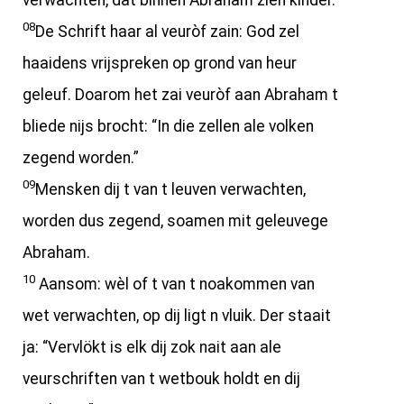
verwachten, dat binnen Abraham zien kinder.
08
De Schrift haar al veuròf zain: God zel
haaidens vrijspreken op grond van heur
geleuf. Doarom het zai veuròf aan Abraham t
bliede nijs brocht: “In die zellen ale volken
zegend worden.”
09
Mensken dij t van t leuven verwachten,
worden dus zegend, soamen mit geleuvege
Abraham.
10
Aansom: wèl of t van t noakommen van
wet verwachten, op dij ligt n vluik. Der staait
ja: “Vervlökt is elk dij zok nait aan ale
veurschriften van t wetbouk holdt en dij