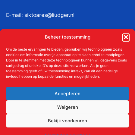
E-mail:
siktoares@liudger.nl
IBAN NL 48 INGB 0003 184345 tnv
Beheer toestemming
Liudgerstichten
KvKnr:
41011712
Om de beste ervaringen te bieden, gebruiken wij technologieën zoals
cookies om informatie over je apparaat op te slaan en/of te raadplegen.
Door in te stemmen met deze technologieën kunnen wij gegevens zoals
surfgedrag of unieke ID's op deze site verwerken. Als je geen
toestemming geeft of uw toestemming intrekt, kan dit een nadelige
Meer over de Liudgerstichten
invloed hebben op bepaalde functies en mogelijkheden.
Geschiedenis
Aanmelden als donateur
Accepteren
ANBI
Beleidsplan
Weigeren
Contact
Bekijk voorkeuren
Links