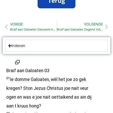
VORIGE
VOLGENDE
Vorige
Vo
Braif aan Galoaten Genoade het wet op zied zet (2:15-21)
Braif aan Galoaten Zegend mit Oabram (3: 6-14)
Indexen
Braif aan Galoaten 03
01
Ie domme Galoaten, wèl het joe zo gek
kregen? Ston Jezus Christus joe nait veur
ogen en was e joe nait oettaikend as ain dij
aan t kruus hong?