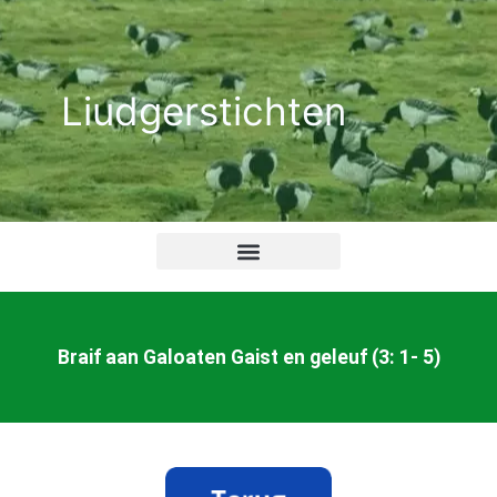
Ga
naar
de
Liudgerstichten
inhoud
Braif aan Galoaten Gaist en geleuf (3: 1- 5)