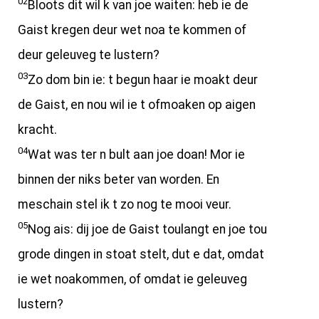
02
Bloots dit wil k van joe waiten: heb ie de
Gaist kregen deur wet noa te kommen of
deur geleuveg te lustern?
03
Zo dom bin ie: t begun haar ie moakt deur
de Gaist, en nou wil ie t ofmoaken op aigen
kracht.
04
Wat was ter n bult aan joe doan! Mor ie
binnen der niks beter van worden. En
meschain stel ik t zo nog te mooi veur.
05
Nog ais: dij joe de Gaist toulangt en joe tou
grode dingen in stoat stelt, dut e dat, omdat
ie wet noakommen, of omdat ie geleuveg
lustern?