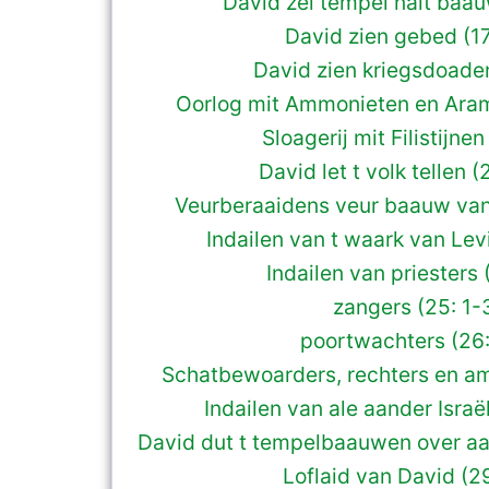
David zel tempel nait baau
David zien gebed (17
David zien kriegsdoaden
Oorlog mit Ammonieten en Aram
Sloagerij mit Filistijnen
David let t volk tellen (2
Veurberaaidens veur baauw van
Indailen van t waark van Lev
Indailen van priesters 
zangers (25: 1-
poortwachters (26:
Schatbewoarders, rechters en a
Indailen van ale aander Israë
David dut t tempelbaauwen over aa
Loflaid van David (2