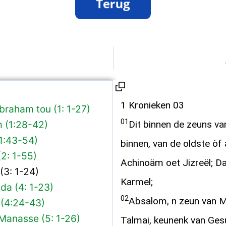
1 Kronieken 03
braham tou (1: 1-27)
01
 (1:28-42)
Dit binnen de zeuns va
1:43-54)
binnen, van de oldste òf
2: 1-55)
Achinoäm oet Jizreël; Dan
(3: 1-24)
Karmel;
da (4: 1-23)
02
Absalom, n zeun van M
(4:24-43)
Manasse (5: 1-26)
Talmai, keunenk van Gesu