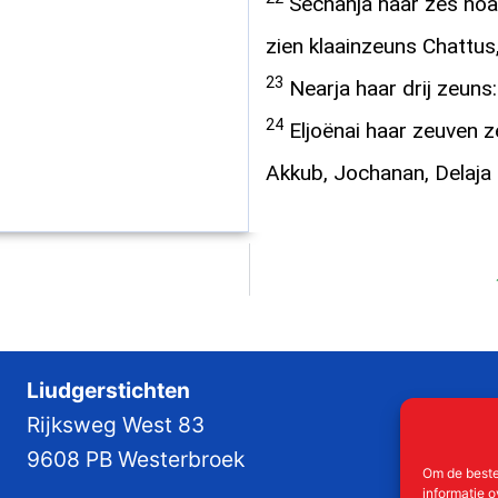
Sechanja haar zès noa
zien klaainzeuns Chattus,
23
Nearja haar drij zeuns:
24
Eljoënai haar zeuven ze
Akkub, Jochanan, Delaja 
Liudgerstichten
Rijksweg West 83
9608 PB Westerbroek
Om de beste
informatie o