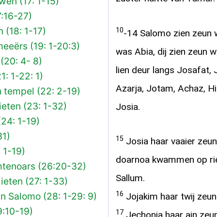
wen (17: 1-15)
:16-27)
 (18: 1-17)
10
-14 Salomo zien zeun 
eeërs (19: 1-20:3)
was Abia, dij zien zeun 
 (20: 4- 8)
lien deur langs Josafat,
1: 1-22: 1)
Azarja, Jotam, Achaz, H
 tempel (22: 2-19)
ieten (23: 1-32)
Josia.
(24: 1-19)
31)
15
Josia haar vaaier zeun
 1-19)
doarnoa kwammen op rieg
mtenoars (26:20-32)
Sallum.
lieten (27: 1-33)
16
n Salomo (28: 1-29: 9)
Jojakim haar twij zeun
9:10-19)
17
Jechonja haar ain zeun