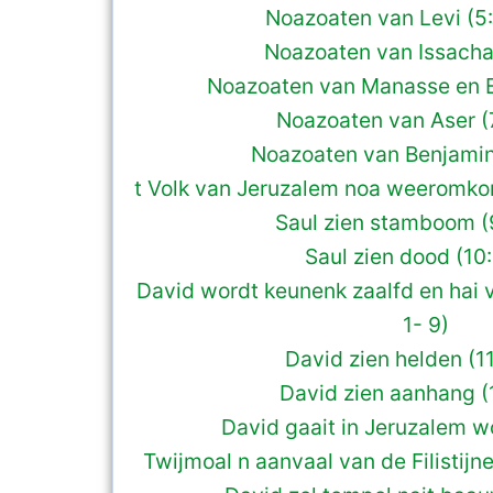
Noazoaten van Levi (5
Noazoaten van Issachar
Noazoaten van Manasse en E
Noazoaten van Aser (
Noazoaten van Benjamin (
t Volk van Jeruzalem noa weeromkom
Saul zien stamboom (
Saul zien dood (10:
David wordt keunenk zaalfd en hai v
1- 9)
David zien helden (1
David zien aanhang (1
David gaait in Jeruzalem wo
Twijmoal n aanvaal van de Filistijn