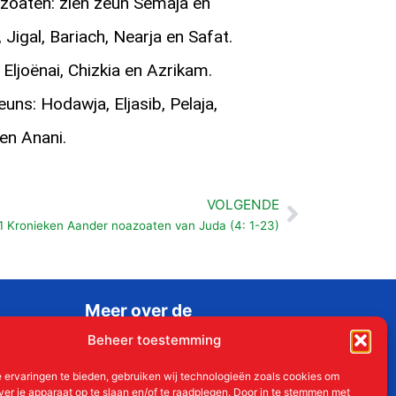
zoaten: zien zeun Semaja en
 Jigal, Bariach, Nearja en Safat.
 Eljoënai, Chizkia en Azrikam.
uns: Hodawja, Eljasib, Pelaja,
en Anani.
VOLGENDE
Volgende
1 Kronieken Aander noazoaten van Juda (4: 1-23)
Meer over de
Liudgerstichten
Beheer toestemming
Geschiedenis
 ervaringen te bieden, gebruiken wij technologieën zoals cookies om
Aanmelden als donateur
ver je apparaat op te slaan en/of te raadplegen. Door in te stemmen met