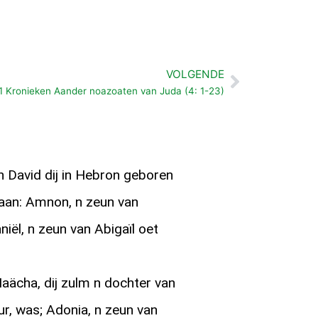
VOLGENDE
Volgende
1 Kronieken Aander noazoaten van Juda (4: 1-23)
n David dij in Hebron geboren
 aan: Amnon, n zeun van
iël, n zeun van Abigaïl oet
aächa, dij zulm n dochter van
r, was; Adonia, n zeun van