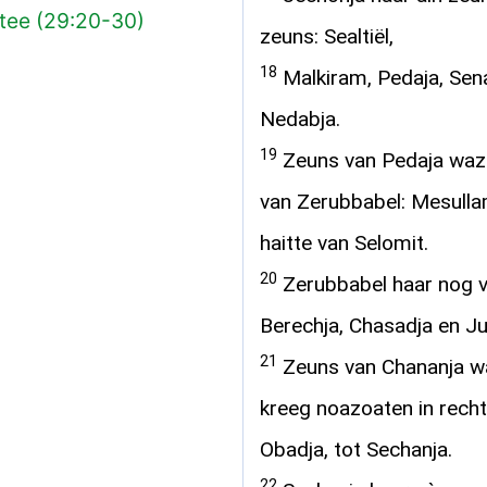
stee (29:20-30)
zeuns: Sealtiël,
18
Malkiram, Pedaja, Sen
Nedabja.
19
Zeuns van Pedaja wazz
van Zerubbabel: Mesulla
haitte van Selomit.
20
Zerubbabel haar nog v
Berechja, Chasadja en J
21
Zeuns van Chananja waz
kreeg noazoaten in rechte
Obadja, tot Sechanja.
22