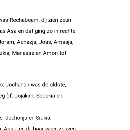
was Rechabeam, dij zien zeun
was Asa en dat ging zo in rechte
 Joram, Achazja, Joäs, Amasja,
izkia, Manasse en Amon tot
s: Jochanan was de oldste,
 òf: Jojakim, Sedekia en
s: Jechonja en Sidkia.
: Assir, en dij haar weer zeuven