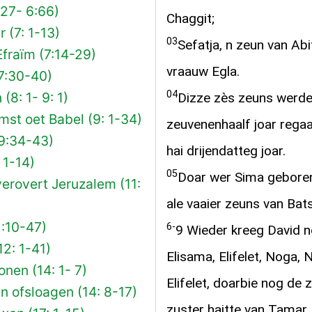
:27- 6:66)
Chaggit;
 (7: 1-13)
03
Sefatja, n zeun van Abi
fraïm (7:14-29)
vraauw Egla.
7:30-40)
04
8: 1- 9: 1)
Dizze zès zeuns werde
st oet Babel (9: 1-34)
zeuvenenhaalf joar regaa
9:34-43)
hai drijendatteg joar.
 1-14)
05
Doar wer Sima geboren
erovert Jeruzalem (11:
ale vaaier zeuns van Bat
1:10-47)
6-
9 Wieder kreeg David n
2: 1-41)
Elisama, Elifelet, Noga, 
nen (14: 1- 7)
Elifelet, doarbie nog de
en ofsloagen (14: 8-17)
zuster haitte van Tamar.