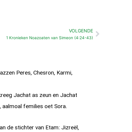
VOLGENDE
Volgende
1 Kronieken Noazoaten van Simeon (4:24-43)
zzen Peres, Chesron, Karmi,
kreeg Jachat as zeun en Jachat
 aalmoal femilies oet Sora.
n de stichter van Etam: Jizreël,