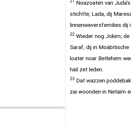
21
Noazoaten van Juda's z
stichtte; Lada, dij Mares
linnenweversfemilies dij
22
Wieder nog Jokim; de 
Saraf, dij in Moäbitische
loater noar Betlehem we
hail zet leden.
23
Dat wazzen poddebakke
zai woonden in Netaïm e