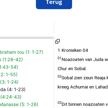
1 Kronieken 04
braham tou (1: 1-27)
01
 (1:28-42)
Noazoaten van Juda wa
1:43-54)
Chur en Sobal.
2: 1-55)
02
Sobal zien zeun Reaja 
(3: 1-24)
kreeg Achumai en Lahad,
da (4: 1-23)
(4:24-43)
03
Dit binnen noazoaten va
Manasse (5: 1-26)