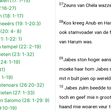
wen (17: 1-15)
07
Zeuns van Chela wazze
:16-27)
 (18: 1-17)
08
Kos kreeg Anub en Ha
eeërs (19: 1-20:3)
 (20: 4- 8)
ook stamvoader van de fe
1: 1-22: 1)
van Harum was.
 tempel (22: 2-19)
ieten (23: 1-32)
09
Jabes ston hoger aansc
(24: 1-19)
moeke haar hom Jabes n
31)
 1-19)
mit n bult pien op wereld
mtenoars (26:20-32)
10
Jabes zulm beedde tou
lieten (27: 1-33)
toch en geef mie n groot
n Salomo (28: 1-29: 9)
haand mie woaren veur t 
9:10-19)