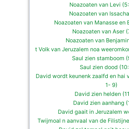
Noazoaten van Levi (5
Noazoaten van Issachar
Noazoaten van Manasse en E
Noazoaten van Aser (
Noazoaten van Benjamin (
t Volk van Jeruzalem noa weeromkom
Saul zien stamboom (
Saul zien dood (10:
David wordt keunenk zaalfd en hai v
1- 9)
David zien helden (1
David zien aanhang (1
David gaait in Jeruzalem wo
Twijmoal n aanvaal van de Filistijn