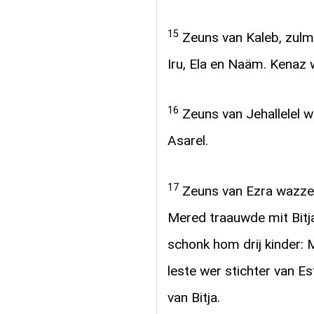
15
Zeuns van Kaleb, zulm
Iru, Ela en Naäm. Kenaz 
16
Zeuns van Jehallelel wa
Asarel.
17
Zeuns van Ezra wazzen:
Mered traauwde mit Bitja
schonk hom drij kinder: 
leste wer stichter van 
van Bitja.