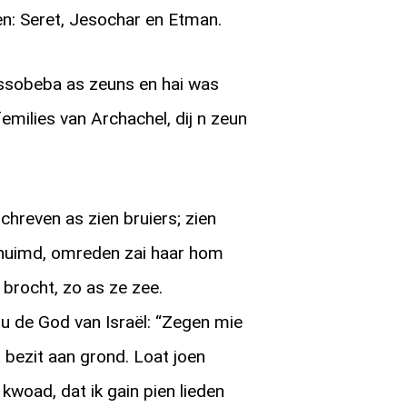
n: Seret, Jesochar en Etman.
ssobeba as zeuns en hai was
milies van Archachel, dij n zeun
hreven as zien bruiers; zien
uimd, omreden zai haar hom
 brocht, zo as ze zee.
 de God van Israël: “Zegen mie
 bezit aan grond. Loat joen
kwoad, dat ik gain pien lieden