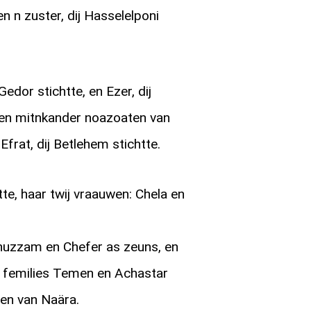
n n zuster, dij Hasselelponi
Gedor stichtte, en Ezer, dij
zen mitnkander noazoaten van
Efrat, dij Betlehem stichtte.
tte, haar twij vraauwen: Chela en
uzzam en Chefer as zeuns, en
 femilies Temen en Achastar
en van Naära.