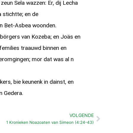
eun Sela wazzen: Er, dij Lecha
a stichtte; en de
 in Bet-Asbea woonden.
börgers van Kozeba; en Joäs en
 femilies traauwd binnen en
eromgingen; mor dat was al n
rs, bie keunenk in dainst, en
n Gedera.
VOLGENDE
Volgende
1 Kronieken Noazoaten van Simeon (4:24-43)