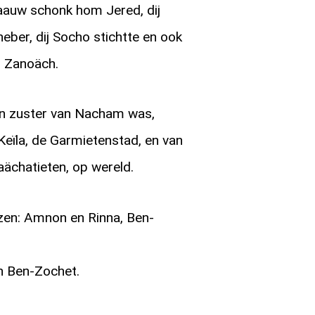
auw schonk hom Jered, dij
eber, dij Socho stichtte en ook
n Zanoäch.
j n zuster van Nacham was,
Keïla, de Garmietenstad, en van
ächatieten, op wereld.
en: Amnon en Rinna, Ben-
n Ben-Zochet.