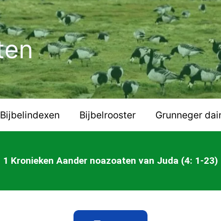
ten
Bijbelindexen
Bijbelrooster
Grunneger dai
1 Kronieken Aander noazoaten van Juda (4: 1-23)