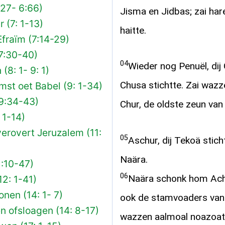
:27- 6:66)
Jisma en Jidbas; zai hare
 (7: 1-13)
haitte.
fraïm (7:14-29)
7:30-40)
04
Wieder nog Penuël, dij 
8: 1- 9: 1)
Chusa stichtte. Zai waz
st oet Babel (9: 1-34)
9:34-43)
Chur, de oldste zeun van 
 1-14)
erovert Jeruzalem (11:
05
Aschur, dij Tekoä stich
Naära.
1:10-47)
06
Naära schonk hom Ach
2: 1-41)
nen (14: 1- 7)
ook de stamvoaders van
en ofsloagen (14: 8-17)
wazzen aalmoal noazoat