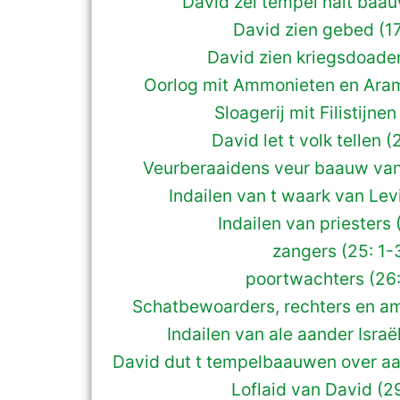
David zel tempel nait baau
David zien gebed (17
David zien kriegsdoaden
Oorlog mit Ammonieten en Aram
Sloagerij mit Filistijnen
David let t volk tellen (2
Veurberaaidens veur baauw van
Indailen van t waark van Lev
Indailen van priesters 
zangers (25: 1-
poortwachters (26:
Schatbewoarders, rechters en a
Indailen van ale aander Israë
David dut t tempelbaauwen over aa
Loflaid van David (2