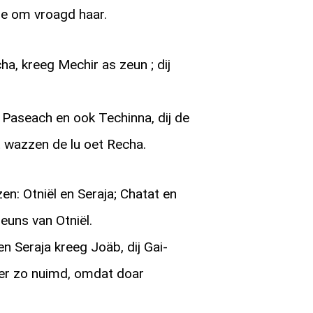
 e om vroagd haar.
ha, kreeg Mechir as zeun ; dij
Paseach en ook Techinna, dij de
t wazzen de lu oet Recha.
: Otniël en Seraja; Chatat en
uns van Otniël.
n Seraja kreeg Joäb, dij Gai-
wer zo nuimd, omdat doar