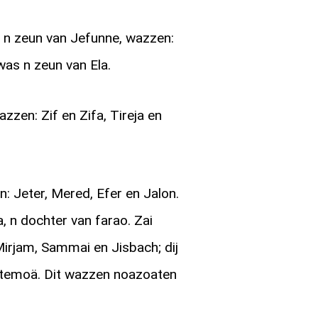
 n zeun van Jefunne, wazzen:
was n zeun van Ela.
zzen: Zif en Zifa, Tireja en
 Jeter, Mered, Efer en Jalon.
, n dochter van farao. Zai
Mirjam, Sammai en Jisbach; dij
Estemoä. Dit wazzen noazoaten