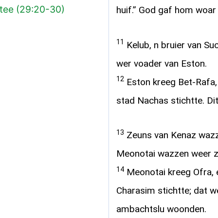
stee (29:20-30)
huif.” God gaf hom woar
11
Kelub, n bruier van Suc
wer voader van Eston.
12
Eston kreeg Bet-Rafa, 
stad Nachas stichtte. Di
13
Zeuns van Kenaz wazzen
Meonotai wazzen weer ze
14
Meonotai kreeg Ofra, e
Charasim stichtte; dat 
ambachtslu woonden.