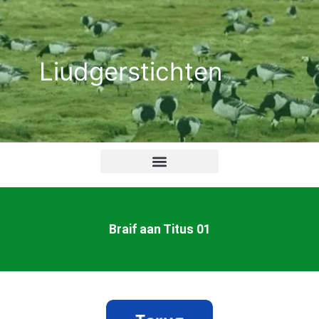
Ga
naar
de
Liudgerstichten
inhoud
Braif aan Titus 01