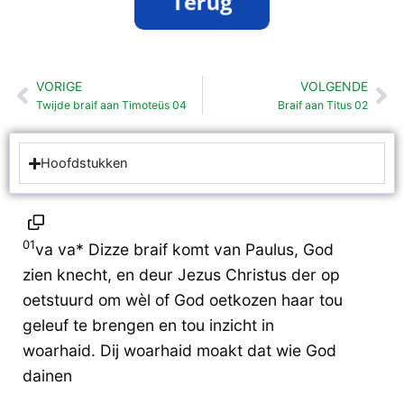
VORIGE
VOLGENDE
Vorige
Vo
Twijde braif aan Timoteüs 04
Braif aan Titus 02
Hoofdstukken
01
va va* Dizze braif komt van Paulus, God
zien knecht, en deur Jezus Christus der op
oetstuurd om wèl of God oetkozen haar tou
geleuf te brengen en tou inzicht in
woarhaid. Dij woarhaid moakt dat wie God
dainen