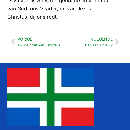
va va* Ik wèns die genoade en vree tou
van God, ons Voader, en van Jezus
Christus, dij ons redt.
VORIGE
VOLGENDE
Vorige
Vol
Twijde braif aan Timoteüs 04
Braif aan Titus 02