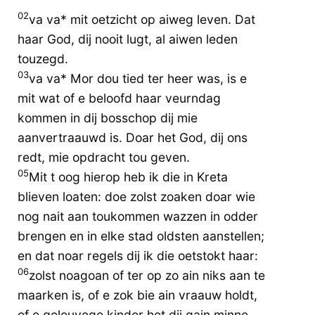
02
va va* mit oetzicht op aiweg leven. Dat
haar God, dij nooit lugt, al aiwen leden
touzegd.
03
va va* Mor dou tied ter heer was, is e
mit wat of e beloofd haar veurndag
kommen in dij bosschop dij mie
aanvertraauwd is. Doar het God, dij ons
redt, mie opdracht tou geven.
05
Mit t oog hierop heb ik die in Kreta
blieven loaten: doe zolst zoaken doar wie
nog nait aan toukommen wazzen in odder
brengen en in elke stad oldsten aanstellen;
en dat noar regels dij ik die oetstokt haar:
06
zolst noagoan of ter op zo ain niks aan te
maarken is, of e zok bie ain vraauw holdt,
of e geleuvege kinder het dij gain minne