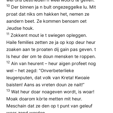
10
Der binnen ja n bult ongezeggelke lu. Mit
proat dat niks om hakken het, nemen ze
aandern beet. Ze kommen benoam oet
Jeudse houk.
11
Zokkent mout ie t swiegen opleggen.
Haile femilies zetten ze ja op kop deur heur
zoaken aan te proaten dij gain pas geven. t
Is heur der om te doun mensken te roppen.
12
Ain van heurent – heur aigen profeet nog
wel – het zegd: “Onverbeterlieke
leugenputen, dat volk van Kreta! Kwoaie
baisten! Aans as vreten doun ze nait!”
13
Wat heur doar noageven wordt, is woar!
Moak doarom kòrte metten mit heur.
Meschain dat ze den op t punt van geleuf
weer zond worden,