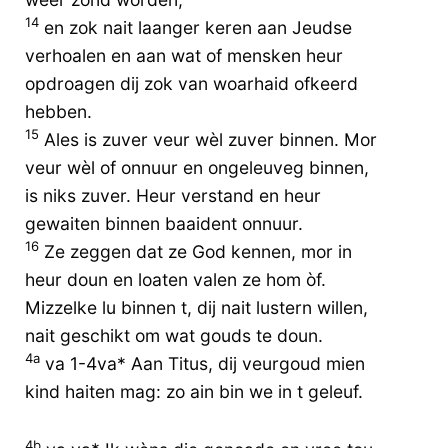
14
en zok nait laanger keren aan Jeudse
verhoalen en aan wat of mensken heur
opdroagen dij zok van woarhaid ofkeerd
hebben.
15
Ales is zuver veur wèl zuver binnen. Mor
veur wèl of onnuur en ongeleuveg binnen,
is niks zuver. Heur verstand en heur
gewaiten binnen baaident onnuur.
16
Ze zeggen dat ze God kennen, mor in
heur doun en loaten valen ze hom òf.
Mizzelke lu binnen t, dij nait lustern willen,
nait geschikt om wat gouds te doun.
4a
va 1-4va* Aan Titus, dij veurgoud mien
kind haiten mag: zo ain bin we in t geleuf.
4b