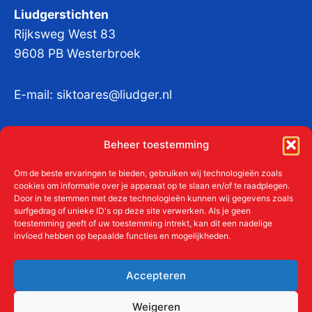
Liudgerstichten
Rijksweg West 83
9608 PB Westerbroek
E-mail:
siktoares@liudger.nl
IBAN NL 48 INGB 0003 184345 tnv
Beheer toestemming
Liudgerstichten
KvKnr:
41011712
Om de beste ervaringen te bieden, gebruiken wij technologieën zoals
cookies om informatie over je apparaat op te slaan en/of te raadplegen.
Door in te stemmen met deze technologieën kunnen wij gegevens zoals
surfgedrag of unieke ID's op deze site verwerken. Als je geen
toestemming geeft of uw toestemming intrekt, kan dit een nadelige
Meer over de Liudgerstichten
invloed hebben op bepaalde functies en mogelijkheden.
Geschiedenis
Aanmelden als donateur
Accepteren
ANBI
Beleidsplan
Weigeren