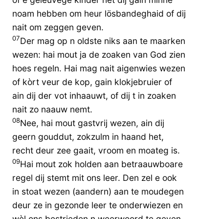
noam hebben om heur lösbandeghaid of dij
nait om zeggen geven.
07
Der mag op n oldste niks aan te maarken
wezen: hai mout ja de zoaken van God zien
hoes regeln. Hai mag nait aigenwies wezen
of kòrt veur de kop, gain klokjebruier of
ain dij der vot inhaauwt, of dij t in zoaken
nait zo naauw nemt.
08
Nee, hai mout gastvrij wezen, ain dij
geern gouddut, zokzulm in haand het,
recht deur zee gaait, vroom en moateg is.
09
Hai mout zok holden aan betraauwboare
regel dij stemt mit ons leer. Den zel e ook
in stoat wezen (aandern) aan te moudegen
deur ze in gezonde leer te onderwiezen en
wèl ons bestrieden n weerwoord te geven.