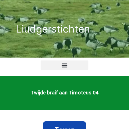
Ga
naar
de
Liudgerstichten
inhoud
Twijde braif aan Timoteüs 04