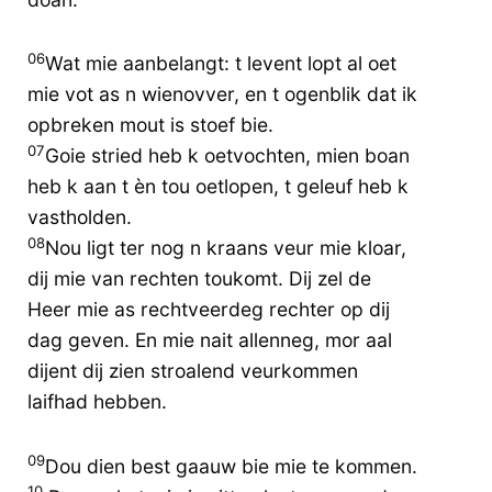
06
Wat mie aanbelangt: t levent lopt al oet
mie vot as n wienovver, en t ogenblik dat ik
opbreken mout is stoef bie.
07
Goie stried heb k oetvochten, mien boan
heb k aan t èn tou oetlopen, t geleuf heb k
vastholden.
08
Nou ligt ter nog n kraans veur mie kloar,
dij mie van rechten toukomt. Dij zel de
Heer mie as rechtveerdeg rechter op dij
dag geven. En mie nait allenneg, mor aal
dijent dij zien stroalend veurkommen
laifhad hebben.
09
Dou dien best gaauw bie mie te kommen.
10