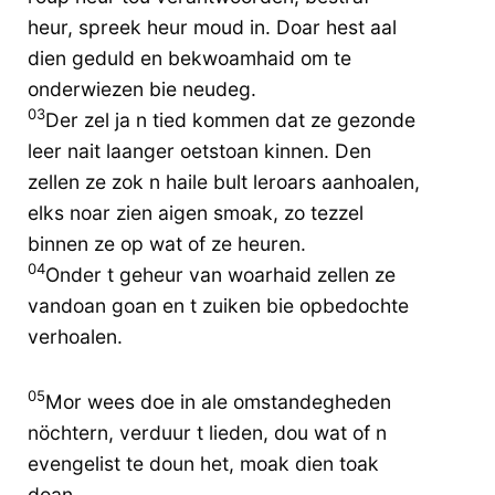
heur, spreek heur moud in. Doar hest aal
dien geduld en bekwoamhaid om te
onderwiezen bie neudeg.
03
Der zel ja n tied kommen dat ze gezonde
leer nait laanger oetstoan kinnen. Den
zellen ze zok n haile bult leroars aanhoalen,
elks noar zien aigen smoak, zo tezzel
binnen ze op wat of ze heuren.
04
Onder t geheur van woarhaid zellen ze
vandoan goan en t zuiken bie opbedochte
verhoalen.
05
Mor wees doe in ale omstandegheden
nöchtern, verduur t lieden, dou wat of n
evengelist te doun het, moak dien toak
doan.