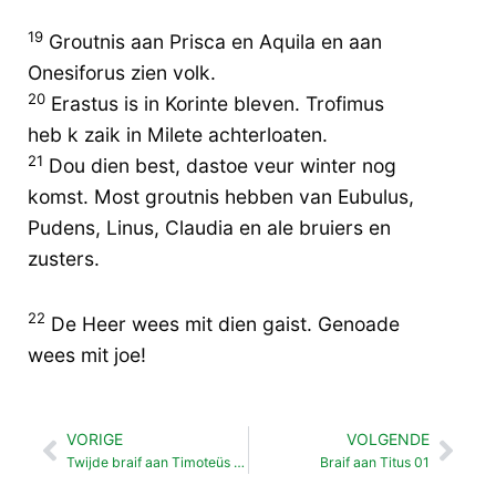
19
Groutnis aan Prisca en Aquila en aan
Onesiforus zien volk.
20
Erastus is in Korinte bleven. Trofimus
heb k zaik in Milete achterloaten.
21
Dou dien best, dastoe veur winter nog
komst. Most groutnis hebben van Eubulus,
Pudens, Linus, Claudia en ale bruiers en
zusters.
22
De Heer wees mit dien gaist. Genoade
wees mit joe!
VORIGE
VOLGENDE
Vorige
Vol
Twijde braif aan Timoteüs 03
Braif aan Titus 01