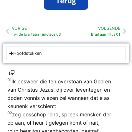
VORIGE
VOLGENDE
Vorige
Vo
Twijde braif aan Timoteüs 03
Braif aan Titus 01
Hoofdstukken
01
Ik besweer die ten overstoan van God en
van Christus Jezus, dij over leventegen en
doden vonnis wiezen zel wanneer dat e as
keunenk verschient:
02
zeg bosschop rond, spreek mensken der
op aan, of heur t gelegen komt of nait,
roup heur tou verantwoorden, bestraf