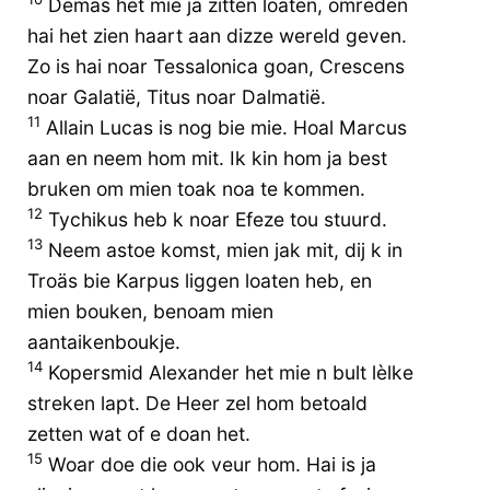
Demas het mie ja zitten loaten, omreden
hai het zien haart aan dizze wereld geven.
Zo is hai noar Tessalonica goan, Crescens
noar Galatië, Titus noar Dalmatië.
11
Allain Lucas is nog bie mie. Hoal Marcus
aan en neem hom mit. Ik kin hom ja best
bruken om mien toak noa te kommen.
12
Tychikus heb k noar Efeze tou stuurd.
13
Neem astoe komst, mien jak mit, dij k in
Troäs bie Karpus liggen loaten heb, en
mien bouken, benoam mien
aantaikenboukje.
14
Kopersmid Alexander het mie n bult lèlke
streken lapt. De Heer zel hom betoald
zetten wat of e doan het.
15
Woar doe die ook veur hom. Hai is ja