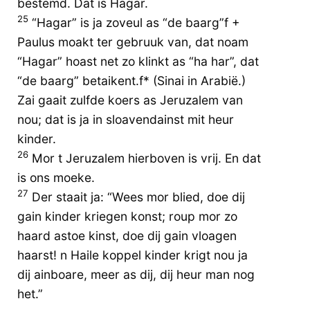
bestemd. Dat is Hagar.
25
“Hagar” is ja zoveul as “de baarg”f +
Paulus moakt ter gebruuk van, dat noam
“Hagar” hoast net zo klinkt as “ha har”, dat
“de baarg” betaikent.f* (Sinai in Arabië.)
Zai gaait zulfde koers as Jeruzalem van
nou; dat is ja in sloavendainst mit heur
kinder.
26
Mor t Jeruzalem hierboven is vrij. En dat
is ons moeke.
27
Der staait ja: “Wees mor blied, doe dij
gain kinder kriegen konst; roup mor zo
haard astoe kinst, doe dij gain vloagen
haarst! n Haile koppel kinder krigt nou ja
dij ainboare, meer as dij, dij heur man nog
het.”