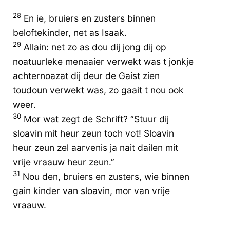
28
En ie, bruiers en zusters binnen
beloftekinder, net as Isaak.
29
Allain: net zo as dou dij jong dij op
noatuurleke menaaier verwekt was t jonkje
achternoazat dij deur de Gaist zien
toudoun verwekt was, zo gaait t nou ook
weer.
30
Mor wat zegt de Schrift? “Stuur dij
sloavin mit heur zeun toch vot! Sloavin
heur zeun zel aarvenis ja nait dailen mit
vrije vraauw heur zeun.”
31
Nou den, bruiers en zusters, wie binnen
gain kinder van sloavin, mor van vrije
vraauw.