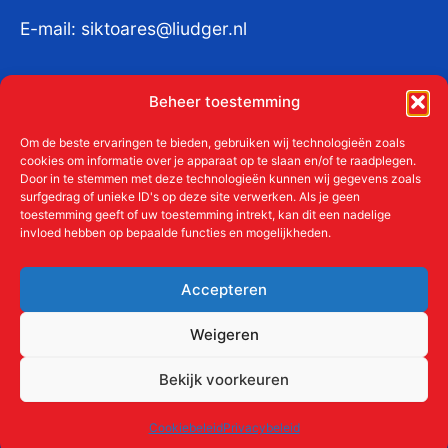
E-mail:
siktoares@liudger.nl
IBAN NL 48 INGB 0003 184345 tnv
Beheer toestemming
Liudgerstichten
KvKnr:
41011712
Om de beste ervaringen te bieden, gebruiken wij technologieën zoals
cookies om informatie over je apparaat op te slaan en/of te raadplegen.
Door in te stemmen met deze technologieën kunnen wij gegevens zoals
surfgedrag of unieke ID's op deze site verwerken. Als je geen
toestemming geeft of uw toestemming intrekt, kan dit een nadelige
Meer over de Liudgerstichten
invloed hebben op bepaalde functies en mogelijkheden.
Geschiedenis
Aanmelden als donateur
Accepteren
ANBI
Beleidsplan
Weigeren
Contact
Bekijk voorkeuren
Links
Cookiebeleid
Privacybeleid