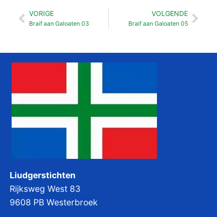
VORIGE
VOLGENDE
Vorige
Vol
Braif aan Galoaten 03
Braif aan Galoaten 05
Liudgerstichten
Rijksweg West 83
9608 PB Westerbroek