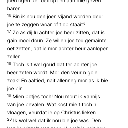
joen ogen der oetropt en aan mie geven
haren.
16
Bin ik nou den joen vijand worden deur
joe te zeggen woar of t op staait?
17
Zo as dij lu achter joe heer zitten, dat is
gain mooi doun. Ze willen joe tou gemainte
oet zetten, dat ie mor achter heur aanlopen
zellen.
18
Toch is t wel goud dat ter achter joe
heer zeten wordt. Mor den veur n goie
zoak! En aaltied; nait allenneg mor as ik bie
joe bin.
19
Mien potjes toch! Nou mout ik vannijs
van joe bevalen. Wat kost mie t toch n
vloagen, veurdat ie op Christus lieken.
20
Ik wol wel dat ik nou bie joe was. Den