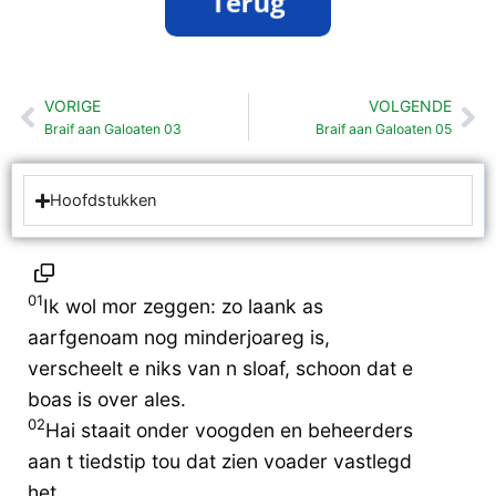
VORIGE
VOLGENDE
Vorige
Vo
Braif aan Galoaten 03
Braif aan Galoaten 05
Hoofdstukken
01
Ik wol mor zeggen: zo laank as
aarfgenoam nog minderjoareg is,
verscheelt e niks van n sloaf, schoon dat e
boas is over ales.
02
Hai staait onder voogden en beheerders
aan t tiedstip tou dat zien voader vastlegd
het.