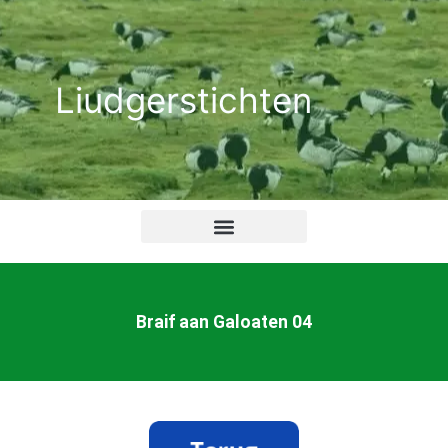
Ga
naar
de
Liudgerstichten
inhoud
Braif aan Galoaten 04