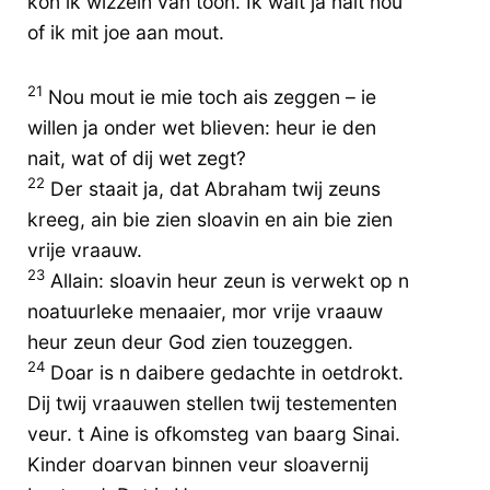
kon ik wizzeln van toon. Ik wait ja nait hou
of ik mit joe aan mout.
21
Nou mout ie mie toch ais zeggen – ie
willen ja onder wet blieven: heur ie den
nait, wat of dij wet zegt?
22
Der staait ja, dat Abraham twij zeuns
kreeg, ain bie zien sloavin en ain bie zien
vrije vraauw.
23
Allain: sloavin heur zeun is verwekt op n
noatuurleke menaaier, mor vrije vraauw
heur zeun deur God zien touzeggen.
24
Doar is n daibere gedachte in oetdrokt.
Dij twij vraauwen stellen twij testementen
veur. t Aine is ofkomsteg van baarg Sinai.
Kinder doarvan binnen veur sloavernij