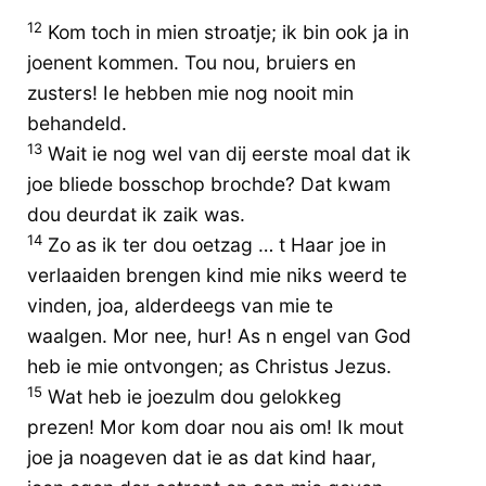
12
Kom toch in mien stroatje; ik bin ook ja in
joenent kommen. Tou nou, bruiers en
zusters! Ie hebben mie nog nooit min
behandeld.
13
Wait ie nog wel van dij eerste moal dat ik
joe bliede bosschop brochde? Dat kwam
dou deurdat ik zaik was.
14
Zo as ik ter dou oetzag … t Haar joe in
verlaaiden brengen kind mie niks weerd te
vinden, joa, alderdeegs van mie te
waalgen. Mor nee, hur! As n engel van God
heb ie mie ontvongen; as Christus Jezus.
15
Wat heb ie joezulm dou gelokkeg
prezen! Mor kom doar nou ais om! Ik mout
joe ja noageven dat ie as dat kind haar,