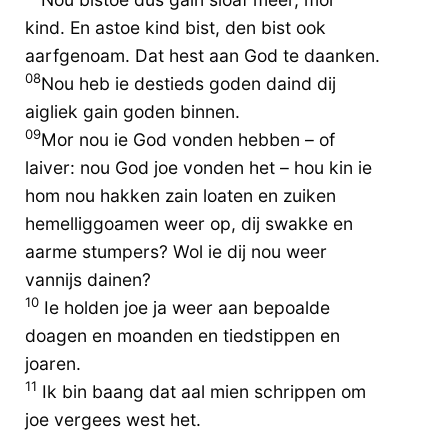
kind. En astoe kind bist, den bist ook
aarfgenoam. Dat hest aan God te daanken.
08
Nou heb ie destieds goden daind dij
aigliek gain goden binnen.
09
Mor nou ie God vonden hebben – of
laiver: nou God joe vonden het – hou kin ie
hom nou hakken zain loaten en zuiken
hemelliggoamen weer op, dij swakke en
aarme stumpers? Wol ie dij nou weer
vannijs dainen?
10
Ie holden joe ja weer aan bepoalde
doagen en moanden en tiedstippen en
joaren.
11
Ik bin baang dat aal mien schrippen om
joe vergees west het.