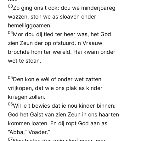
03
Zo ging ons t ook: dou we minderjoareg
wazzen, ston we as sloaven onder
hemelliggoamen.
04
Mor dou dij tied ter heer was, het God
zien Zeun der op ofstuurd. n Vraauw
brochde hom ter wereld. Hai kwam onder
wet te stoan.
05
Den kon e wèl of onder wet zatten
vrijkopen, dat wie ons plak as kinder
kriegen zollen.
06
Wil ie t bewies dat ie nou kinder binnen:
God het Gaist van zien Zeun in ons haarten
kommen loaten. En dij ropt God aan as
“Abba,” Voader.”
07
Nou bistoe dus gain sloaf meer, mor