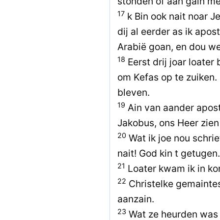
stonden òf aan gain m
17
k Bin ook nait noar J
dij al eerder as ik apos
Arabië goan, en dou w
18
Eerst drij joar loater
om Kefas op te zuiken.
bleven.
19
Ain van aander aposte
Jakobus, ons Heer zien 
20
Wat ik joe nou schrie
nait! God kin t getugen.
21
Loater kwam ik in kon
22
Christelke gemaintes
aanzain.
23
Wat ze heurden was n