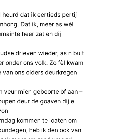
 heurd dat ik eertieds pertij
nhong. Dat ik, meer as wèl
mainte heer zat en dij
eudse drieven wieder, as n bult
er onder ons volk. Zo fèl kwam
ie van ons olders deurkregen
n veur mien geboorte òf aan –
oupen deur de goaven dij e
von
urndag kommen te loaten om
rkundegen, heb ik den ook van