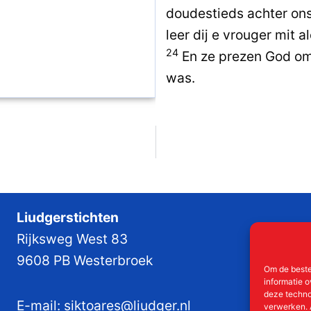
doudestieds achter ons
leer dij e vrouger mit 
24
En ze prezen God om
was.
Liudgerstichten
Rijksweg West 83
9608 PB Westerbroek
Om de beste
informatie o
deze techno
E-mail:
siktoares@liudger.nl
verwerken. 