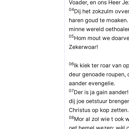
Voader, en ons Heer Je
04
Dij het zokzulm ovve
haren goud te moaken. 
minne wereld oethoalen
05
Hom mout we doarveu
Zekerwoar!
06
Ik kiek ter roar van 
deur genoade roupen, o
aander evengelie.
07
Der is ja gain aander
dij joe oetstuur brenge
Christus op kop zetten.
08
Mor al zol wie t ook w
oet hemel wezen: wèl o