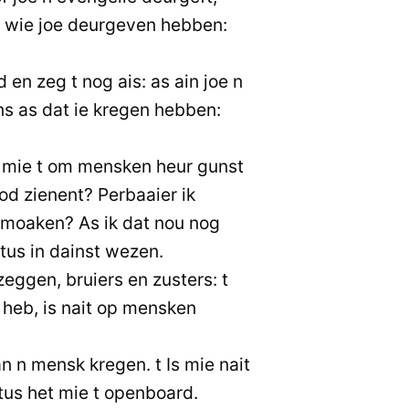
t wie joe deurgeven hebben:
 en zeg t nog ais: as ain joe n
ns as dat ie kregen hebben:
 mie t om mensken heur gunst
d zienent? Perbaaier ik
e moaken? As ik dat nou nog
stus in dainst wezen.
zeggen, bruiers en zusters: t
 heb, is nait op mensken
an n mensk kregen. t Is mie nait
tus het mie t openboard.