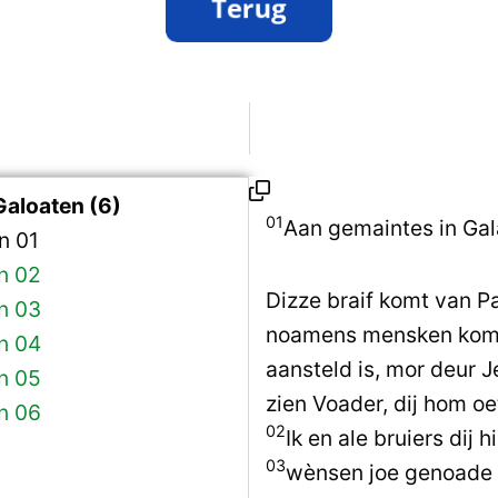
Galoaten (6)
01
Aan gemaintes in Gal
n 01
n 02
Dizze braif komt van Pau
n 03
noamens mensken komt,
n 04
aansteld is, mor deur 
n 05
zien Voader, dij hom oe
n 06
02
Ik en ale bruiers dij 
03
wènsen joe genoade 