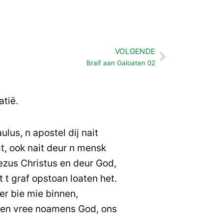
VOLGENDE
Volgende
Braif aan Galoaten 02
atië.
lus, n apostel dij nait
 ook nait deur n mensk
Jezus Christus en deur God,
t t graf opstoan loaten het.
hier bie mie binnen,
en vree noamens God, ons