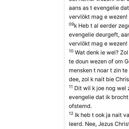
aans as t evengelie da
vervlökt mag e wezen!
09
k Heb t al eerder zegd
evengelie deurgeft, aa
vervlökt mag e wezen!
10
Wat denk ie wel? Zol
te doun wezen of om Go
mensken t noar t zin t
dee, zol k nait bie Chri
11
Dit wil k joe nog wel 
evengelie dat ik brocht
ofstemd.
12
Ik heb t ook ja nait v
leerd. Nee, Jezus Chris