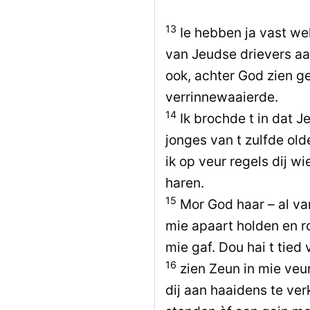
13
Ie hebben ja vast wel
van Jeudse drievers aa
ook, achter God zien ge
verrinnewaaierde.
14
Ik brochde t in dat J
jonges van t zulfde old
ik op veur regels dij w
haren.
15
Mor God haar – al va
mie apaart holden en r
mie gaf. Dou hai t tied 
16
zien Zeun in mie ve
dij aan haaidens te ve