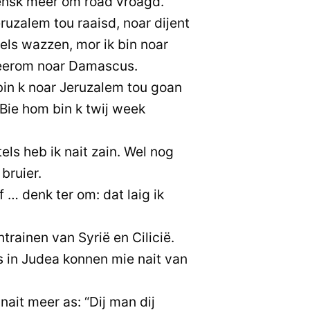
ensk meer om road vroagd.
eruzalem tou raaisd, noar dijent
tels wazzen, mor ik bin noar
eerom noar Damascus.
 bin k noar Jeruzalem tou goan
 Bie hom bin k twij week
ls heb ik nait zain. Wel nog
bruier.
f … denk ter om: dat laig ik
trainen van Syrië en Cilicië.
 in Judea konnen mie nait van
ait meer as: “Dij man dij