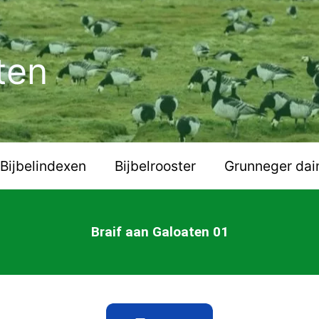
ten
Bijbelindexen
Bijbelrooster
Grunneger dai
Braif aan Galoaten 01