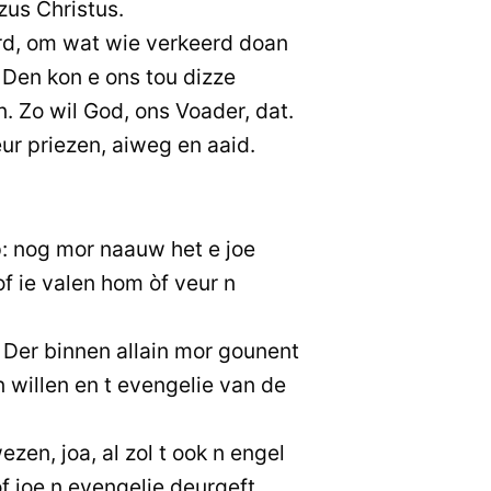
zus Christus.
rd, om wat wie verkeerd doan
Den kon e ons tou dizze
. Zo wil God, ons Voader, dat.
r priezen, aiweg en aaid.
op: nog mor naauw het e joe
f ie valen hom òf veur n
! Der binnen allain mor gounent
n willen en t evengelie van de
ezen, joa, al zol t ook n engel
f joe n evengelie deurgeft,