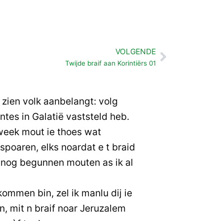
VOLGENDE
Volgende
Twijde braif aan Korintiërs 01
 zien volk aanbelangt: volg
intes in Galatië vaststeld heb.
week mout ie thoes wat
spoaren, elks noardat e t braid
n nog begunnen mouten as ik al
kommen bin, zel ik manlu dij ie
n, mit n braif noar Jeruzalem