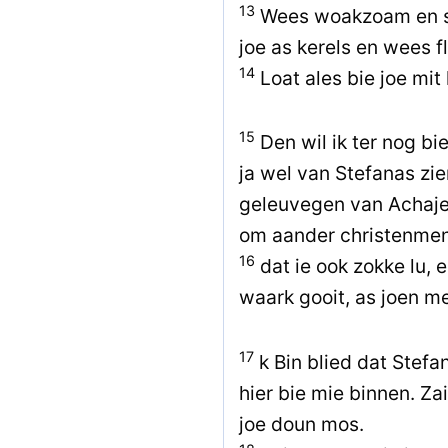
13
Wees woakzoam en st
joe as kerels en wees fl
14
Loat ales bie joe mit
15
Den wil ik ter nog bi
ja wel van Stefanas zie
geleuvegen van Achaje
om aander christenmen
16
dat ie ook zokke lu, e
waark gooit, as joen m
17
k Bin blied dat Stefa
hier bie mie binnen. Za
joe doun mos.