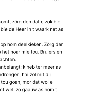
omt, zörg den dat e zok bie
ja bie de Heer in t waark net as
op hom deelkieken. Zörg der
s het noar mie tou. Bruiers en
wachten.
anbelangt: k heb ter meer as
drongen, hai zol mit dij
 tou goan, mor dat wol e
omt wel, zo gaauw as hom t