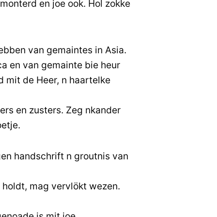
monterd en joe ook. Hol zokke
ebben van gemaintes in Asia.
ca en van gemainte bie heur
d mit de Heer, n haartelke
iers en zusters. Zeg nkander
etje.
en handschrift n groutnis van
r holdt, mag vervlökt wezen.
enoade is mit joe.