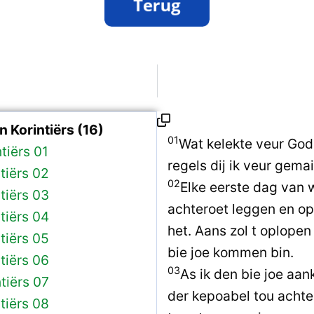
 Korintiërs (16)
01
Wat kelekte veur God
tiërs 01
regels dij ik veur gema
ntiërs 02
02
Elke eerste dag van 
ntiërs 03
achteroet leggen en op
ntiërs 04
het. Aans zol t oplope
ntiërs 05
bie joe kommen bin.
ntiërs 06
03
As ik den bie joe aan
tiërs 07
der kepoabel tou achte
ntiërs 08