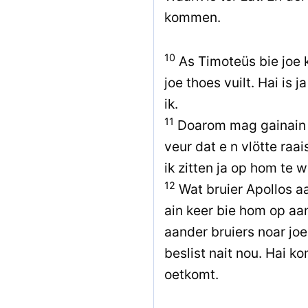
kommen.
10
As Timoteüs bie joe k
joe thoes vuilt. Hai is 
ik.
11
Doarom mag gainain 
veur dat e n vlötte raai
ik zitten ja op hom te 
12
Wat bruier Apollos a
ain keer bie hom op aan
aander bruiers noar joe
beslist nait nou. Hai k
oetkomt.