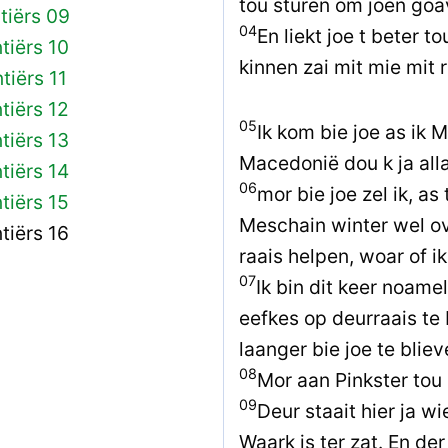
tou sturen om joen goa
ntiërs 09
04
En liekt joe t beter t
tiërs 10
kinnen zai mit mie mit 
tiërs 11
tiërs 12
05
Ik kom bie joe as ik
tiërs 13
Macedonië dou k ja alla
tiërs 14
06
mor bie joe zel ik, as
tiërs 15
Meschain winter wel ov
tiërs 16
raais helpen, woar of i
07
Ik bin dit keer noamel
eefkes op deurraais te
laanger bie joe te blie
08
Mor aan Pinkster tou b
09
Deur staait hier ja 
Waark is ter zat. En der