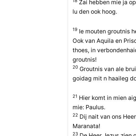
18
Zai hebben mie ja op
lu den ook hoog.
19
Ie mouten groutnis h
Ook van Aquila en Pris
thoes, in verbondenhai
groutnis!
20
Groutnis van ale bru
goidag mit n haaileg do
21
Hier komt in mien aig
mie: Paulus.
22
Dij nait van ons Hee
Maranata!
23
De Heer Jezus zien g