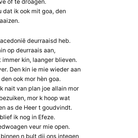
ve òf te droagen.
ou dat ik ook mit goa, den
raaizen.
 Macedonië deurraaisd heb.
in op deurraais aan,
 t immer kin, laanger blieven.
er. Den kin ie mie wieder aan
k den ook mor hèn goa.
k nait van plan joe allain mor
 bezuiken, mor k hoop wat
ven as de Heer t goudvindt.
lief ik nog in Efeze.
wiedwoagen veur mie open.
 binnen n bult dij ons integen