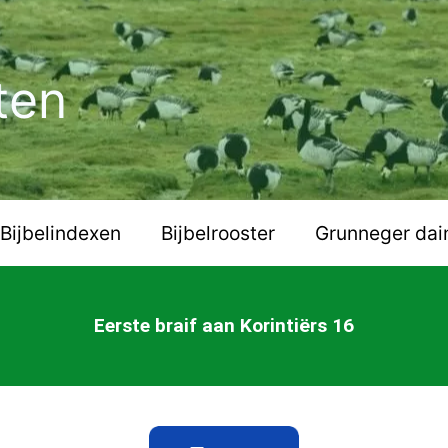
ten
Bijbelindexen
Bijbelrooster
Grunneger dai
Eerste braif aan Korintiërs 16