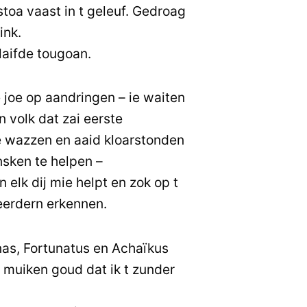
oa vaast in t geleuf. Gedroag
ink.
 laifde tougoan.
e joe op aandringen – ie waiten
n volk dat zai eerste
 wazzen en aaid kloarstonden
sken te helpen –
n elk dij mie helpt en zok op t
eerdern erkennen.
nas, Fortunatus en Achaïkus
i muiken goud dat ik t zunder