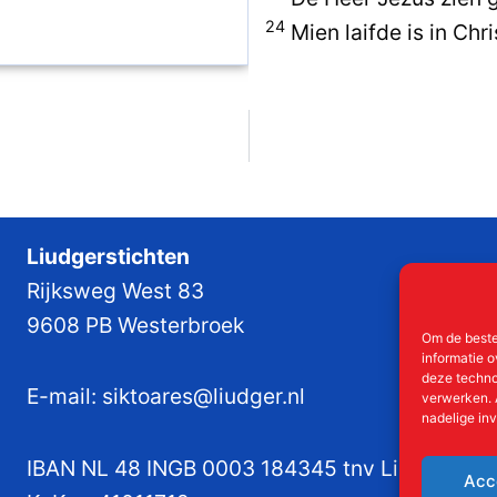
24
Mien laifde is in Chr
Liudgerstichten
Rijksweg West 83
9608 PB Westerbroek
Om de beste
informatie o
deze techno
E-mail:
siktoares@liudger.nl
verwerken. 
nadelige in
IBAN NL 48 INGB 0003 184345 tnv Liudgerstic
Acc