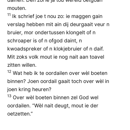
mouten.
11
Ik schrief joe t nou zo: ie maggen gain
verslag hebben mit ain dij deurgaait veur n
bruier, mor ondertussen klongelt of n
schroaper is of n ofgod daint, n
kwoadspreker of n klokjebruier of n daif.
Mit zoks volk mout ie nog nait aan toavel
zitten willen.
12
Wat heb ik te oordailen over wèl boeten
binnen? Joen oordail gaait toch over wèl in
joen kring heuren?
13
Over wèl boeten binnen zel God wel
oordailen. “Wèl nait deugt, mout ie der
oetzetten.”