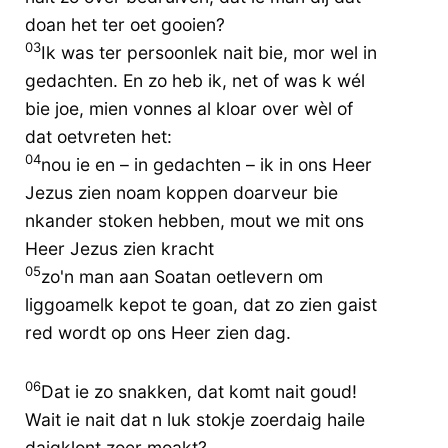
doan het ter oet gooien?
03
Ik was ter persoonlek nait bie, mor wel in
gedachten. En zo heb ik, net of was k wél
bie joe, mien vonnes al kloar over wèl of
dat oetvreten het:
04
nou ie en – in gedachten – ik in ons Heer
Jezus zien noam koppen doarveur bie
nkander stoken hebben, mout we mit ons
Heer Jezus zien kracht
05
zo'n man aan Soatan oetlevern om
liggoamelk kepot te goan, dat zo zien gaist
red wordt op ons Heer zien dag.
06
Dat ie zo snakken, dat komt nait goud!
Wait ie nait dat n luk stokje zoerdaig haile
daigklont zoer moakt?