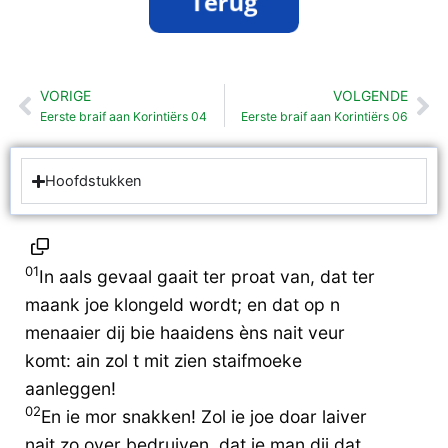
VORIGE
VOLGENDE
Vorige
Vo
Eerste braif aan Korintiërs 04
Eerste braif aan Korintiërs 06
Hoofdstukken
01
In aals gevaal gaait ter proat van, dat ter
maank joe klongeld wordt; en dat op n
menaaier dij bie haaidens èns nait veur
komt: ain zol t mit zien staifmoeke
aanleggen!
02
En ie mor snakken! Zol ie joe doar laiver
nait zo over bedruiven, dat ie man dij dat