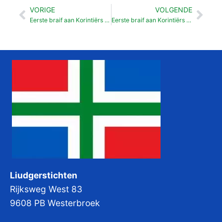
VORIGE
VOLGENDE
Vorige
Vol
Eerste braif aan Korintiërs 04
Eerste braif aan Korintiërs 06
Liudgerstichten
Rijksweg West 83
9608 PB Westerbroek