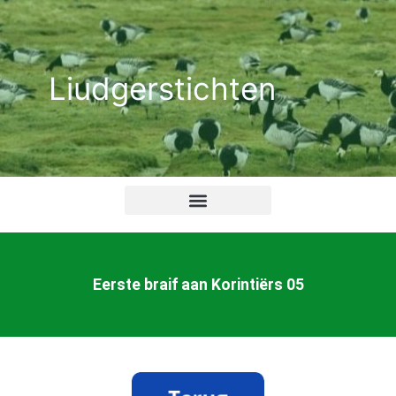
Ga
naar
de
Liudgerstichten
inhoud
Eerste braif aan Korintiërs 05