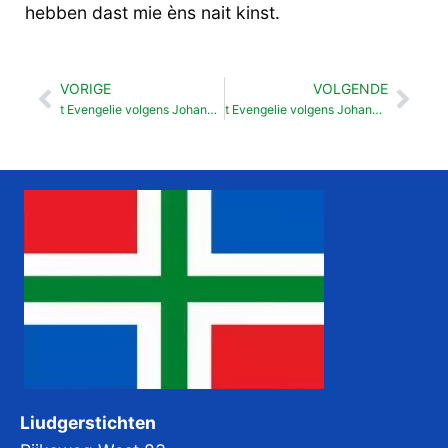
hebben dast mie èns nait kinst.
VORIGE
VOLGENDE
Vorige
Vol
t Evengelie volgens Johannes 12
t Evengelie volgens Johannes 14
Liudgerstichten