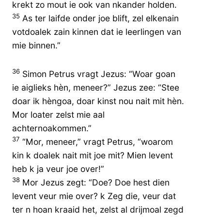
krekt zo mout ie ook van nkander holden.
35
As ter laifde onder joe blift, zel elkenain
votdoalek zain kinnen dat ie leerlingen van
mie binnen.”
36
Simon Petrus vragt Jezus: “Woar goan
ie aiglieks hèn, meneer?” Jezus zee: “Stee
doar ik hèngoa, doar kinst nou nait mit hèn.
Mor loater zelst mie aal
achternoakommen.”
37
“Mor, meneer,” vragt Petrus, “woarom
kin k doalek nait mit joe mit? Mien levent
heb k ja veur joe over!”
38
Mor Jezus zegt: “Doe? Doe hest dien
levent veur mie over? k Zeg die, veur dat
ter n hoan kraaid het, zelst al drijmoal zegd