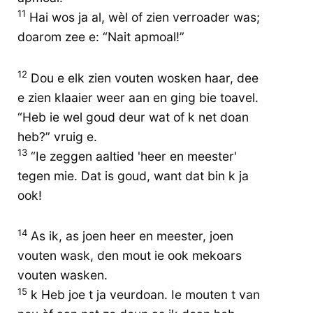
11
Hai wos ja al, wèl of zien verroader was;
doarom zee e: “Nait apmoal!”
12
Dou e elk zien vouten wosken haar, dee
e zien klaaier weer aan en ging bie toavel.
“Heb ie wel goud deur wat of k net doan
heb?” vruig e.
13
“Ie zeggen aaltied 'heer en meester'
tegen mie. Dat is goud, want dat bin k ja
ook!
14
As ik, as joen heer en meester, joen
vouten wask, den mout ie ook mekoars
vouten wasken.
15
k Heb joe t ja veurdoan. Ie mouten t van