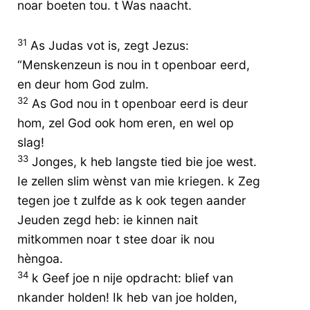
noar boeten tou. t Was naacht.
31
As Judas vot is, zegt Jezus:
“Menskenzeun is nou in t openboar eerd,
en deur hom God zulm.
32
As God nou in t openboar eerd is deur
hom, zel God ook hom eren, en wel op
slag!
33
Jonges, k heb langste tied bie joe west.
Ie zellen slim wènst van mie kriegen. k Zeg
tegen joe t zulfde as k ook tegen aander
Jeuden zegd heb: ie kinnen nait
mitkommen noar t stee doar ik nou
hèngoa.
34
k Geef joe n nije opdracht: blief van
nkander holden! Ik heb van joe holden,