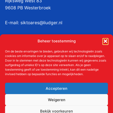
Rijksweg West 83
9608 PB Westerbroek
E-mail:
siktoares@liudger.nl
IBAN NL 48 INGB 0003 184345 tnv
Beheer toestemming
Liudgerstichten
KvKnr:
41011712
Om de beste ervaringen te bieden, gebruiken wij technologieën zoals
cookies om informatie over je apparaat op te slaan en/of te raadplegen.
Door in te stemmen met deze technologieën kunnen wij gegevens zoals
surfgedrag of unieke ID's op deze site verwerken. Als je geen
toestemming geeft of uw toestemming intrekt, kan dit een nadelige
Meer over de Liudgerstichten
invloed hebben op bepaalde functies en mogelijkheden.
Geschiedenis
Aanmelden als donateur
Accepteren
ANBI
Beleidsplan
Weigeren
Contact
Bekijk voorkeuren