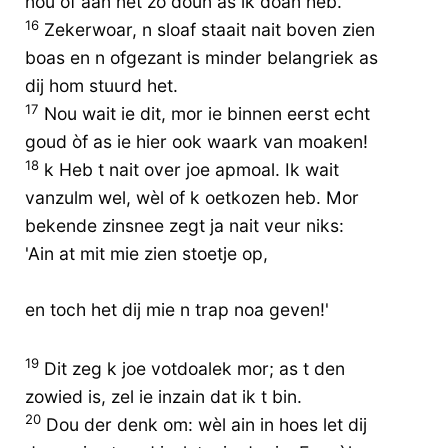
nou òf aan net zo doun as ik doan heb.
16
Zekerwoar, n sloaf staait nait boven zien
boas en n ofgezant is minder belangriek as
dij hom stuurd het.
17
Nou wait ie dit, mor ie binnen eerst echt
goud òf as ie hier ook waark van moaken!
18
k Heb t nait over joe apmoal. Ik wait
vanzulm wel, wèl of k oetkozen heb. Mor
bekende zinsnee zegt ja nait veur niks:
'Ain at mit mie zien stoetje op,
en toch het dij mie n trap noa geven!'
19
Dit zeg k joe votdoalek mor; as t den
zowied is, zel ie inzain dat ik t bin.
20
Dou der denk om: wèl ain in hoes let dij