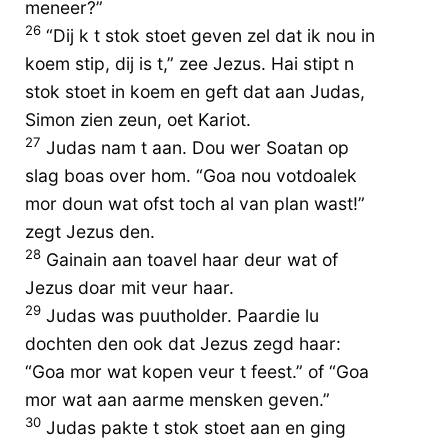
meneer?”
26
“Dij k t stok stoet geven zel dat ik nou in
koem stip, dij is t,” zee Jezus. Hai stipt n
stok stoet in koem en geft dat aan Judas,
Simon zien zeun, oet Kariot.
27
Judas nam t aan. Dou wer Soatan op
slag boas over hom. “Goa nou votdoalek
mor doun wat ofst toch al van plan wast!”
zegt Jezus den.
28
Gainain aan toavel haar deur wat of
Jezus doar mit veur haar.
29
Judas was puutholder. Paardie lu
dochten den ook dat Jezus zegd haar:
“Goa mor wat kopen veur t feest.” of “Goa
mor wat aan aarme mensken geven.”
30
Judas pakte t stok stoet aan en ging