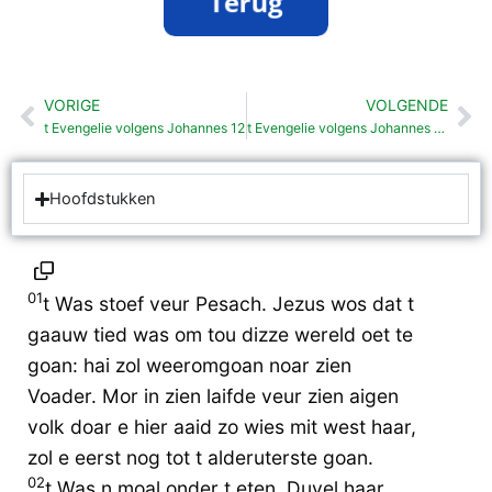
VORIGE
VOLGENDE
Vorige
Vo
t Evengelie volgens Johannes 12
t Evengelie volgens Johannes 14
Hoofdstukken
01
t Was stoef veur Pesach. Jezus wos dat t
gaauw tied was om tou dizze wereld oet te
goan: hai zol weeromgoan noar zien
Voader. Mor in zien laifde veur zien aigen
volk doar e hier aaid zo wies mit west haar,
zol e eerst nog tot t alderuterste goan.
02
t Was n moal onder t eten. Duvel haar