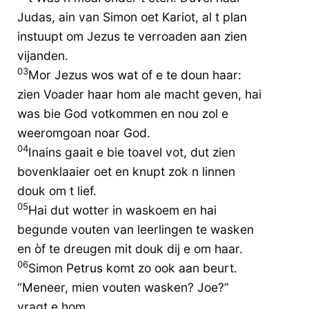
Judas, ain van Simon oet Kariot, al t plan
instuupt om Jezus te verroaden aan zien
vijanden.
03
Mor Jezus wos wat of e te doun haar:
zien Voader haar hom ale macht geven, hai
was bie God votkommen en nou zol e
weeromgoan noar God.
04
Inains gaait e bie toavel vot, dut zien
bovenklaaier oet en knupt zok n linnen
douk om t lief.
05
Hai dut wotter in waskoem en hai
begunde vouten van leerlingen te wasken
en òf te dreugen mit douk dij e om haar.
06
Simon Petrus komt zo ook aan beurt.
“Meneer, mien vouten wasken? Joe?”
vragt e hom.