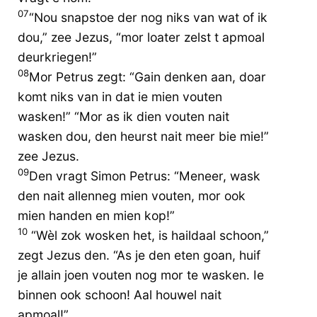
07
“Nou snapstoe der nog niks van wat of ik
dou,” zee Jezus, “mor loater zelst t apmoal
deurkriegen!”
08
Mor Petrus zegt: “Gain denken aan, doar
komt niks van in dat ie mien vouten
wasken!” “Mor as ik dien vouten nait
wasken dou, den heurst nait meer bie mie!”
zee Jezus.
09
Den vragt Simon Petrus: “Meneer, wask
den nait allenneg mien vouten, mor ook
mien handen en mien kop!”
10
“Wèl zok wosken het, is haildaal schoon,”
zegt Jezus den. “As je den eten goan, huif
je allain joen vouten nog mor te wasken. Ie
binnen ook schoon! Aal houwel nait
apmoal!”