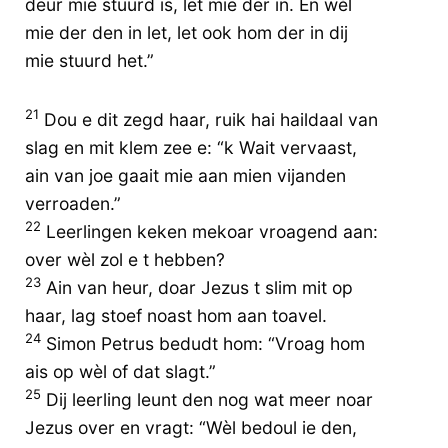
deur mie stuurd is, let mie der in. En wèl
mie der den in let, let ook hom der in dij
mie stuurd het.”
21
Dou e dit zegd haar, ruik hai haildaal van
slag en mit klem zee e: “k Wait vervaast,
ain van joe gaait mie aan mien vijanden
verroaden.”
22
Leerlingen keken mekoar vroagend aan:
over wèl zol e t hebben?
23
Ain van heur, doar Jezus t slim mit op
haar, lag stoef noast hom aan toavel.
24
Simon Petrus bedudt hom: “Vroag hom
ais op wèl of dat slagt.”
25
Dij leerling leunt den nog wat meer noar
Jezus over en vragt: “Wèl bedoul ie den,