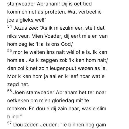
stamvoader Abraham! Dij is oet tied
kommen net as profeten. Wat verbeel ie
joe aiglieks wel!”
54
Jezus zee: “As ik miezulm eer, stelt dat
niks veur. Mien Voader, dij eert mie en van
hom zeg ie: 'Hai is ons God,'
55
mor ie waiten èns nait wèl of e is. Ik ken
hom aal. As k zeggen zol: 'Ik ken hom nait,'
den zol k net zo'n leugenpuut wezen as ie.
Mor k ken hom ja aal en k leef noar wat e
zegd het.
56
Joen stamvoader Abraham het ter noar
oetkeken om mien gloriedag mit te
moaken. En dou e dij zain haar, was e slim
blied.”
57
Dou zeden Jeuden: “Ie binnen nog gain