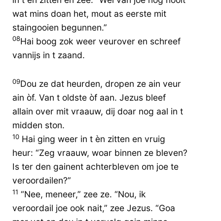
wat mins doan het, mout as eerste mit
staingooien begunnen.”
08
Hai boog zok weer veurover en schreef
vannijs in t zaand.
09
Dou ze dat heurden, dropen ze ain veur
ain òf. Van t oldste òf aan. Jezus bleef
allain over mit vraauw, dij doar nog aal in t
midden ston.
10
Hai ging weer in t èn zitten en vruig
heur: “Zeg vraauw, woar binnen ze bleven?
Is ter den gainent achterbleven om joe te
veroordailen?”
11
“Nee, meneer,” zee ze. “Nou, ik
veroordail joe ook nait,” zee Jezus. “Goa