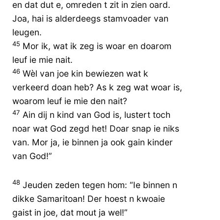
en dat dut e, omreden t zit in zien oard.
Joa, hai is alderdeegs stamvoader van
leugen.
45
Mor ik, wat ik zeg is woar en doarom
leuf ie mie nait.
46
Wèl van joe kin bewiezen wat k
verkeerd doan heb? As k zeg wat woar is,
woarom leuf ie mie den nait?
47
Ain dij n kind van God is, lustert toch
noar wat God zegd het! Doar snap ie niks
van. Mor ja, ie binnen ja ook gain kinder
van God!”
48
Jeuden zeden tegen hom: “Ie binnen n
dikke Samaritoan! Der hoest n kwoaie
gaist in joe, dat mout ja wel!”