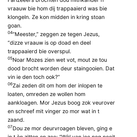
vraauw bie hom dij trappaaierd was bie
klongeln. Ze kon midden in kring stoan
goan.
04
“Meester,” zeggen ze tegen Jezus,
“dizze vraauw is op doad en deel
trappaaierd bie overspul.
05
Noar Mozes zien wet vot, mout ze tou
dood brocht worden deur staingooien. Dat
vin ie den toch ook?”
06
Zai zeden dit om hom der inlopen te
loaten, omreden ze wollen hom
aankloagen. Mor Jezus boog zok veurover
en schreef mit vinger zo mor wat in t
zaand.
07
Dou ze mor deurvroagen bleven, ging e
in t èn zitten en zee: “Wèl van joe nog nooit