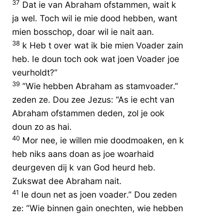
37
Dat ie van Abraham ofstammen, wait k
ja wel. Toch wil ie mie dood hebben, want
mien bosschop, doar wil ie nait aan.
38
k Heb t over wat ik bie mien Voader zain
heb. Ie doun toch ook wat joen Voader joe
veurholdt?”
39
“Wie hebben Abraham as stamvoader.”
zeden ze. Dou zee Jezus: “As ie echt van
Abraham ofstammen deden, zol je ook
doun zo as hai.
40
Mor nee, ie willen mie doodmoaken, en k
heb niks aans doan as joe woarhaid
deurgeven dij k van God heurd heb.
Zukswat dee Abraham nait.
41
Ie doun net as joen voader.” Dou zeden
ze: “Wie binnen gain onechten, wie hebben