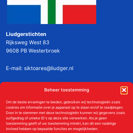
Liudgerstichten
Rijksweg West 83
9608 PB Westerbroek
E-mail:
siktoares@liudger.nl
IBAN NL 48 INGB 0003 184345 tnv
Beheer toestemming
Liudgerstichten
KvKnr:
41011712
Om de beste ervaringen te bieden, gebruiken wij technologieën zoals
cookies om informatie over je apparaat op te slaan en/of te raadplegen.
Door in te stemmen met deze technologieën kunnen wij gegevens zoals
surfgedrag of unieke ID's op deze site verwerken. Als je geen
toestemming geeft of uw toestemming intrekt, kan dit een nadelige
Meer over de Liudgerstichten
invloed hebben op bepaalde functies en mogelijkheden.