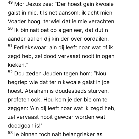
49
Mor Jezus zee: “Der hoest gain kwoaie
gaist in mie. t Is net aansom: ik acht mien
Voader hoog, terwiel dat ie mie verachten.
50
Ik bin nait oet op aigen eer, dat dut n
aander aal en dij kin der over oordailen.
51
Eerliekswoar: ain dij leeft noar wat of ik
zegd heb, zel dood vervaast nooit in ogen
kieken.”
52
Dou zeden Jeuden tegen hom: “Nou
begriep wie dat ter n kwoaie gaist in joe
hoest. Abraham is doudestieds sturven,
profeten ook. Hou kom je der bie om te
zeggen: 'Ain dij leeft noar wat ik zegd heb,
zel vervaast nooit gewoar worden wat
doodgoan is!'
53
Ie binnen toch nait belangrieker as