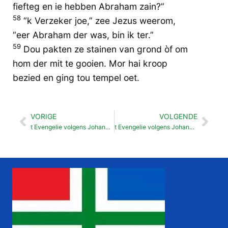
fiefteg en ie hebben Abraham zain?”
58
“k Verzeker joe,” zee Jezus weerom,
“eer Abraham der was, bin ik ter.”
59
Dou pakten ze stainen van grond òf om
hom der mit te gooien. Mor hai kroop
bezied en ging tou tempel oet.
VORIGE
VOLGENDE
Vorige
Vol
t Evengelie volgens Johannes 07
t Evengelie volgens Johannes 09