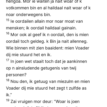
hèngoa. Mor ie waiten ja nait woar of k
votkommen bin en al haildaal nait woar of k
noar onderwegens bin.
15
Ie oordailen allain mor noar moat van
mensken; ik oordail haildaal gainain.
16
Mor ook al geef ik n oordail, den is mien
oordail toch geldeg. k Bin ja nait allenneg.
Wie binnen mit zien baaident: mien Voader
dij mie stuurd het en ik.
17
In joen wet staait toch dat je aankinnen
op n ainsludende getugenis van twij
personen?
18
Nou den, ik getuug van miezulm en mien
Voader dij mie stuurd het zegt t zulfde as
ik.”
19
Zai vruigen mor deur: “Woar is joen