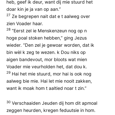
heb, geef ik deur, want dij mie stuurd het
doar kin je ja van op aan.”
27
Ze begrepen nait dat e t aalweg over
zien Voader haar.
28
“Eerst zel ie Menskenzeun nog op n
hoge poal stoken hebben,” ging Jezus
wieder. “Den zel je gewoar worden, dat ik
bin wèl k zeg te wezen. k Dou niks op
aigen bandevout, mor bloots wat mien
Voader mie veurholden het, dat dou k.
29
Hai het mie stuurd, mor hai is ook nog
aalweg bie mie. Hai let mie nooit zakken,
want ik moak hom t aaltied noar t zin.”
30
Verschaaiden Jeuden dij hom dit apmoal
zeggen heurden, kregen feduutsie in hom.