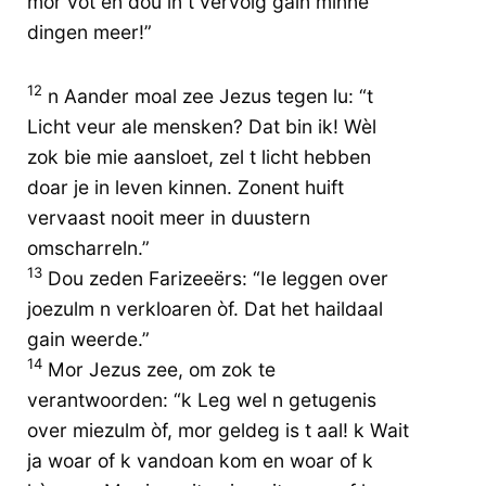
mor vot en dou in t vervolg gain minne
dingen meer!”
12
n Aander moal zee Jezus tegen lu: “t
Licht veur ale mensken? Dat bin ik! Wèl
zok bie mie aansloet, zel t licht hebben
doar je in leven kinnen. Zonent huift
vervaast nooit meer in duustern
omscharreln.”
13
Dou zeden Farizeeërs: “Ie leggen over
joezulm n verkloaren òf. Dat het haildaal
gain weerde.”
14
Mor Jezus zee, om zok te
verantwoorden: “k Leg wel n getugenis
over miezulm òf, mor geldeg is t aal! k Wait
ja woar of k vandoan kom en woar of k