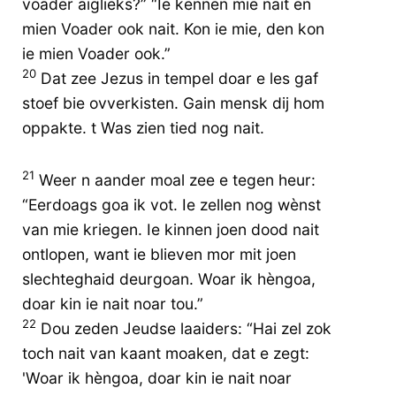
voader aiglieks?” “Ie kennen mie nait en
mien Voader ook nait. Kon ie mie, den kon
ie mien Voader ook.”
20
Dat zee Jezus in tempel doar e les gaf
stoef bie ovverkisten. Gain mensk dij hom
oppakte. t Was zien tied nog nait.
21
Weer n aander moal zee e tegen heur:
“Eerdoags goa ik vot. Ie zellen nog wènst
van mie kriegen. Ie kinnen joen dood nait
ontlopen, want ie blieven mor mit joen
slechteghaid deurgoan. Woar ik hèngoa,
doar kin ie nait noar tou.”
22
Dou zeden Jeudse laaiders: “Hai zel zok
toch nait van kaant moaken, dat e zegt:
'Woar ik hèngoa, doar kin ie nait noar