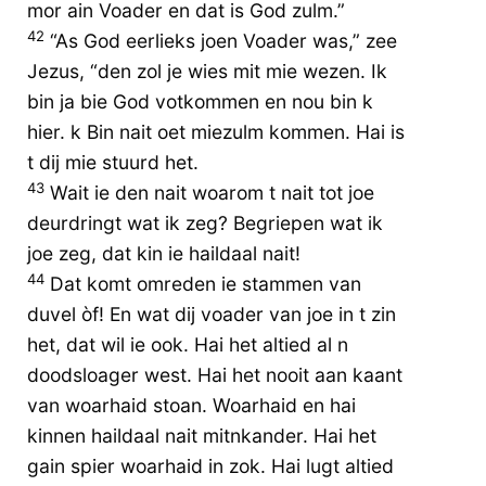
mor ain Voader en dat is God zulm.”
42
“As God eerlieks joen Voader was,” zee
Jezus, “den zol je wies mit mie wezen. Ik
bin ja bie God votkommen en nou bin k
hier. k Bin nait oet miezulm kommen. Hai is
t dij mie stuurd het.
43
Wait ie den nait woarom t nait tot joe
deurdringt wat ik zeg? Begriepen wat ik
joe zeg, dat kin ie haildaal nait!
44
Dat komt omreden ie stammen van
duvel òf! En wat dij voader van joe in t zin
het, dat wil ie ook. Hai het altied al n
doodsloager west. Hai het nooit aan kaant
van woarhaid stoan. Woarhaid en hai
kinnen haildaal nait mitnkander. Hai het
gain spier woarhaid in zok. Hai lugt altied