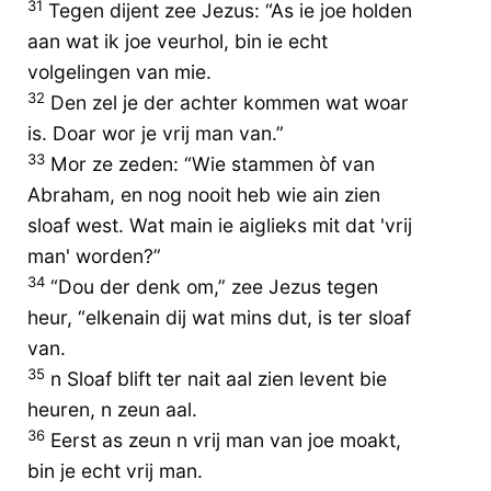
31
Tegen dijent zee Jezus: “As ie joe holden
aan wat ik joe veurhol, bin ie echt
volgelingen van mie.
32
Den zel je der achter kommen wat woar
is. Doar wor je vrij man van.”
33
Mor ze zeden: “Wie stammen òf van
Abraham, en nog nooit heb wie ain zien
sloaf west. Wat main ie aiglieks mit dat 'vrij
man' worden?”
34
“Dou der denk om,” zee Jezus tegen
heur, “elkenain dij wat mins dut, is ter sloaf
van.
35
n Sloaf blift ter nait aal zien levent bie
heuren, n zeun aal.
36
Eerst as zeun n vrij man van joe moakt,
bin je echt vrij man.