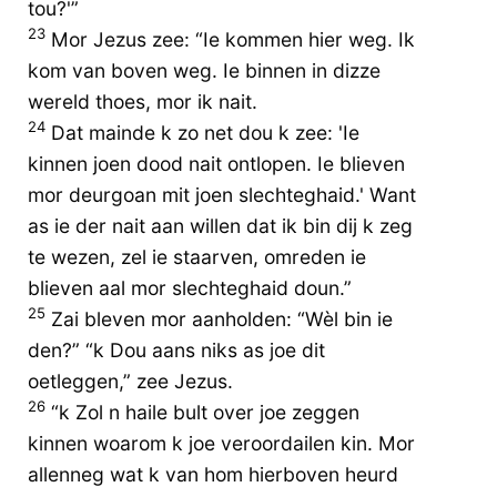
tou?'”
23
Mor Jezus zee: “Ie kommen hier weg. Ik
kom van boven weg. Ie binnen in dizze
wereld thoes, mor ik nait.
24
Dat mainde k zo net dou k zee: 'Ie
kinnen joen dood nait ontlopen. Ie blieven
mor deurgoan mit joen slechteghaid.' Want
as ie der nait aan willen dat ik bin dij k zeg
te wezen, zel ie staarven, omreden ie
blieven aal mor slechteghaid doun.”
25
Zai bleven mor aanholden: “Wèl bin ie
den?” “k Dou aans niks as joe dit
oetleggen,” zee Jezus.
26
“k Zol n haile bult over joe zeggen
kinnen woarom k joe veroordailen kin. Mor
allenneg wat k van hom hierboven heurd