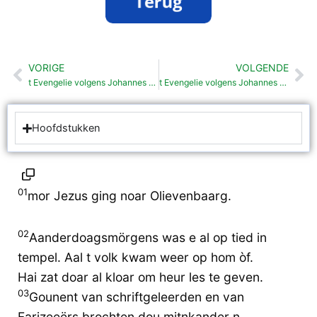
VORIGE
VOLGENDE
Vorige
Vo
t Evengelie volgens Johannes 07
t Evengelie volgens Johannes 09
Hoofdstukken
01
mor Jezus ging noar Olievenbaarg.
02
Aanderdoagsmörgens was e al op tied in
tempel. Aal t volk kwam weer op hom òf.
Hai zat doar al kloar om heur les te geven.
03
Gounent van schriftgeleerden en van
Farizeeërs brochten dou mitnkander n