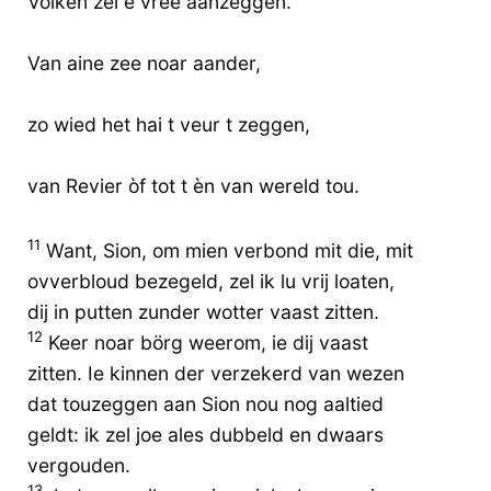
Volken zel e vree aanzeggen.
Van aine zee noar aander,
zo wied het hai t veur t zeggen,
van Revier òf tot t èn van wereld tou.
11
Want, Sion, om mien verbond mit die, mit
ovverbloud bezegeld, zel ik lu vrij loaten,
dij in putten zunder wotter vaast zitten.
12
Keer noar börg weerom, ie dij vaast
zitten. Ie kinnen der verzekerd van wezen
dat touzeggen aan Sion nou nog aaltied
geldt: ik zel joe ales dubbeld en dwaars
vergouden.
13