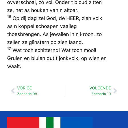
ovverschoal, zó vol. Onder t bloud zitten
ze, net as houken van n altoar.
16
Op dij dag zel God, de HEER, zien volk
as n koppel schoapen vaaileg
thoesbrengen. As jewailen in n kroon, zo
zellen ze glìnstern op zien laand.
17
Wat toch schitternd! Wat toch mooi!
Gruien en bluien dut t jonkvolk, op wien en
waait.
VORIGE
VOLGENDE
Vorige
Vol
Zacharia 08
Zacharia 10