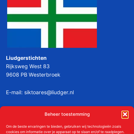
Liudgerstichten
Rijksweg West 83
9608 PB Westerbroek
E-mail:
siktoares@liudger.nl
IBAN NL 48 INGB 0003 184345 tnv
Beheer toestemming
Liudgerstichten
KvKnr:
41011712
Om de beste ervaringen te bieden, gebruiken wij technologieën zoals
cookies om informatie over je apparaat op te slaan en/of te raadplegen.