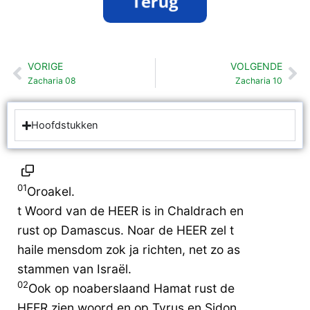
VORIGE
VOLGENDE
Vorige
Vo
Zacharia 08
Zacharia 10
Hoofdstukken
01
Oroakel.
t Woord van de HEER is in Chaldrach en
rust op Damascus. Noar de HEER zel t
haile mensdom zok ja richten, net zo as
stammen van Israël.
02
Ook op noaberslaand Hamat rust de
HEER zien woord en op Tyrus en Sidon,