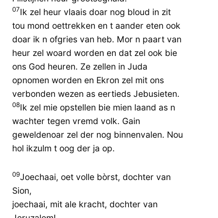
07
Ik zel heur vlaais doar nog bloud in zit
tou mond oettrekken en t aander eten ook
doar ik n ofgries van heb. Mor n paart van
heur zel woard worden en dat zel ook bie
ons God heuren. Ze zellen in Juda
opnomen worden en Ekron zel mit ons
verbonden wezen as eertieds Jebusieten.
08
Ik zel mie opstellen bie mien laand as n
wachter tegen vremd volk. Gain
geweldenoar zel der nog binnenvalen. Nou
hol ikzulm t oog der ja op.
09
Joechaai, oet volle bòrst, dochter van
Sion,
joechaai, mit ale kracht, dochter van
Jeruzalem!