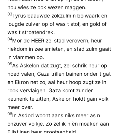
hou wies ze ook wezen maggen.
03
Tyrus baauwde zokzulm n bolwaark en
lougde zulver op of was t stof, en gold of
was t stroatendrek.
04
Mor de HEER zel stad verovern, heur
riekdom in zee smieten, en stad zulm gaait
in vlammen op.
05
As Askelon dat zugt, zel schrik heur op
hoed valen, Gaza trillen bainen onder t gat
en Ekron net zo, aal heur hoop zugt ze in
rook vervlaigen. Gaza komt zunder
keunenk te zitten, Askelon holdt gain volk
meer over.
06
In Asdod woont aans niks meer as n
onzuver volkje. Zo zel ik n èn moaken aan
Filistijnen heur grootseghaid.