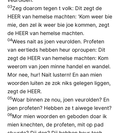
03
Zeg doarom tegen t volk: Dit zegt de
HEER van hemelse machten: 'Kom weer bie
mie, den zel ik weer bie joe kommen, zegt
de HEER van hemelse machten.
04
Wees nait as joen veurolden. Profeten
van eertieds hebben heur oproupen: Dit
zegt de HEER van hemelse machten: Kom
weerom van joen minne handel en wandel.
Mor nee, hur! Nait lustern! En aan mien
woorden luiten ze zok niks gelegen liggen,
zegt de HEER.
05
Woar binnen ze nou, joen veurolden? En
joen profeten? Hebben ze t aiwege levent?
06
Mor mien woorden en geboden doar ik
mien knechten, de profeten, mit op pad
stuurde? Dij den? Dij hebben heur toch