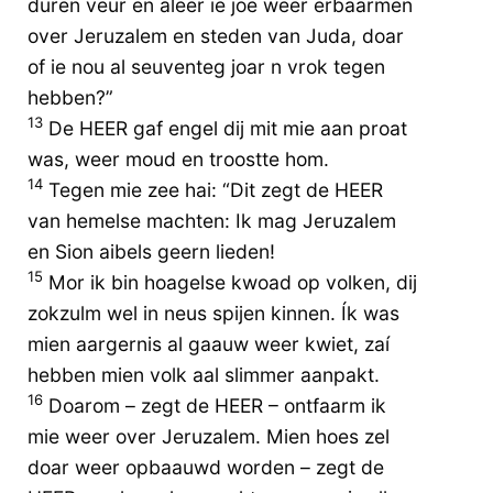
duren veur en aleer ie joe weer erbaarmen
over Jeruzalem en steden van Juda, doar
of ie nou al seuventeg joar n vrok tegen
hebben?”
13
De HEER gaf engel dij mit mie aan proat
was, weer moud en troostte hom.
14
Tegen mie zee hai: “Dit zegt de HEER
van hemelse machten: Ik mag Jeruzalem
en Sion aibels geern lieden!
15
Mor ik bin hoagelse kwoad op volken, dij
zokzulm wel in neus spijen kinnen. Ík was
mien aargernis al gaauw weer kwiet, zaí
hebben mien volk aal slimmer aanpakt.
16
Doarom – zegt de HEER – ontfaarm ik
mie weer over Jeruzalem. Mien hoes zel
doar weer opbaauwd worden – zegt de