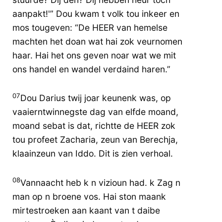
aanpakt!'” Dou kwam t volk tou inkeer en
mos tougeven: “De HEER van hemelse
machten het doan wat hai zok veurnomen
haar. Hai het ons geven noar wat we mit
ons handel en wandel verdaind haren.”
07
Dou Darius twij joar keunenk was, op
vaaierntwinnegste dag van elfde moand,
moand sebat is dat, richtte de HEER zok
tou profeet Zacharia, zeun van Berechja,
klaainzeun van Iddo. Dit is zien verhoal.
08
Vannaacht heb k n vizioun had. k Zag n
man op n broene vos. Hai ston maank
mirtestroeken aan kaant van t daibe