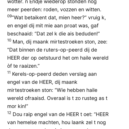
wotter. n Èndje wiederop stonden nog
meer peerden: roden, vozzen en witten.
09
“Wat betaikent dat, mien heer?” vruig k,
en engel dij mit mie aan proat was, gaf
beschaaid: “Dat zel k die ais beduden!”
10
Man, dij maank mirtestroeken ston, zee:
“Dat binnen de ruters-op-peerd dij de
HEER der op oetstuurd het om haile wereld
òf te raaizen.”
11
Kerels-op-peerd deden verslag aan
engel van de HEER, dij maank
mirtestroeken ston: “Wie hebben haile
wereld ofraaisd. Overaal is t zo rusteg as t
mor kin!”
12
Dou raip engel van de HEER t oet: “HEER
van hemelse machten, hou laank zel t nog