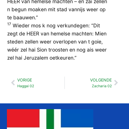
HEER van hemelse machten – en zai zellen
n begun moaken mit stad vannijs weer op
te baauwen.”
17
Wieder mos k nog verkundegen: “Dit
zegt de HEER van hemelse machten: Mien
steden zellen weer overlopen van t goie,
wéér zel hai Sion troosten en nog ais weer
zel hai Jeruzalem oetkeuren.”
VORIGE
VOLGENDE
Vorige
Vol
Haggai 02
Zacharia 02