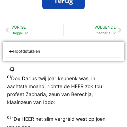
VORIGE
VOLGENDE
Vorige
Vo
Haggai 02
Zacharia 02
Hoofdstukken
01
Dou Darius twij joar keunenk was, in
aachtste moand, richtte de HEER zok tou
profeet Zacharia, zeun van Berechja,
klaainzeun van Iddo:
02
“De HEER het slim vergrèld west op joen
veurolden.