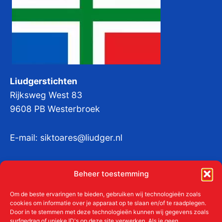
Liudgerstichten
Rijksweg West 83
9608 PB Westerbroek
E-mail:
siktoares@liudger.nl
IBAN NL 48 INGB 0003 184345 tnv
Beheer toestemming
Liudgerstichten
KvKnr:
41011712
Om de beste ervaringen te bieden, gebruiken wij technologieën zoals
cookies om informatie over je apparaat op te slaan en/of te raadplegen.
Door in te stemmen met deze technologieën kunnen wij gegevens zoals
surfgedrag of unieke ID's op deze site verwerken. Als je geen