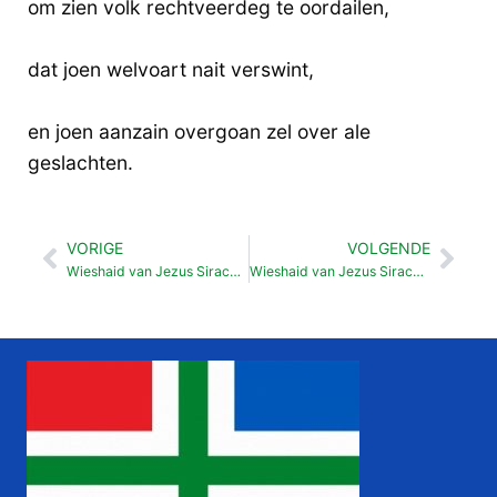
om zien volk rechtveerdeg te oordailen,
dat joen welvoart nait verswint,
en joen aanzain overgoan zel over ale
geslachten.
VORIGE
VOLGENDE
Vorige
Vol
Wieshaid van Jezus Sirach 44
Wieshaid van Jezus Sirach 46