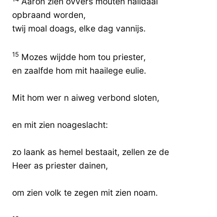
Aäron zien ovvers mouten haildaal
opbraand worden,
twij moal doags, elke dag vannijs.
15
Mozes wijdde hom tou priester,
en zaalfde hom mit haailege eulie.
Mit hom wer n aiweg verbond sloten,
en mit zien noageslacht:
zo laank as hemel bestaait, zellen ze de
Heer as priester dainen,
om zien volk te zegen mit zien noam.