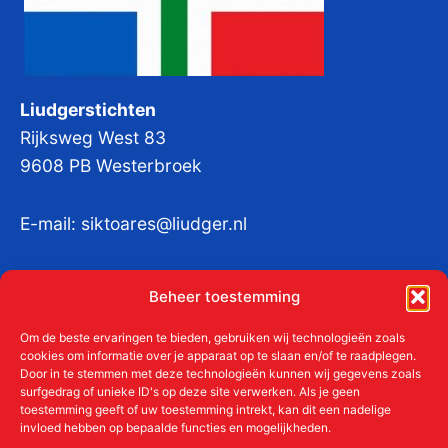
Liudgerstichten
Rijksweg West 83
9608 PB Westerbroek
E-mail:
siktoares@liudger.nl
IBAN NL 48 INGB 0003 184345 tnv
Beheer toestemming
Liudgerstichten
KvKnr:
41011712
Om de beste ervaringen te bieden, gebruiken wij technologieën zoals
cookies om informatie over je apparaat op te slaan en/of te raadplegen.
Door in te stemmen met deze technologieën kunnen wij gegevens zoals
surfgedrag of unieke ID's op deze site verwerken. Als je geen
toestemming geeft of uw toestemming intrekt, kan dit een nadelige
Meer over de Liudgerstichten
invloed hebben op bepaalde functies en mogelijkheden.
Geschiedenis