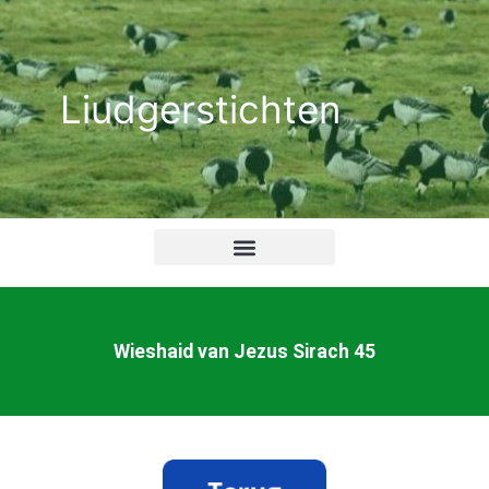
Ga
naar
de
Liudgerstichten
inhoud
Wieshaid van Jezus Sirach 45