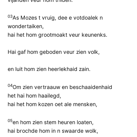
03
As Mozes t vruig, dee e votdoalek n
wondertaiken,
hai het hom grootmoakt veur keunenks.
Hai gaf hom geboden veur zien volk,
en luit hom zien heerlekhaid zain.
04
Om zien vertraauw en beschaaidenhaid
het hai hom haailegd,
hai het hom kozen oet ale mensken,
05
en hom zien stem heuren loaten,
hai brochde hom in n swaarde wolk,