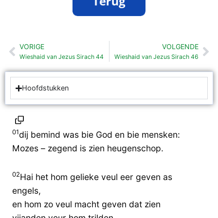
VORIGE
VOLGENDE
Vorige
Vo
Wieshaid van Jezus Sirach 44
Wieshaid van Jezus Sirach 46
Hoofdstukken
01
dij bemind was bie God en bie mensken:
Mozes – zegend is zien heugenschop.
02
Hai het hom gelieke veul eer geven as
engels,
en hom zo veul macht geven dat zien
vijanden veur hom trilden.