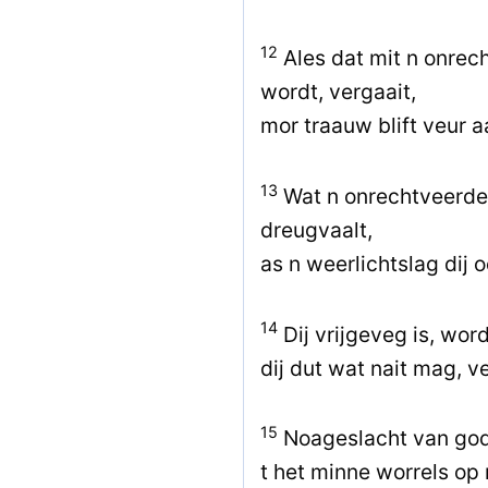
12
Ales dat mit n onre
wordt, vergaait,
mor traauw blift veur a
13
Wat n onrechtveerdege
dreugvaalt,
as n weerlichtslag dij o
14
Dij vrijgeveg is, word
dij dut wat nait mag, ve
15
Noageslacht van godd
t het minne worrels op