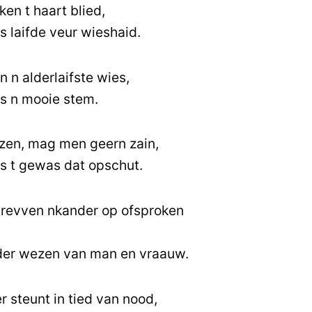
n t haart blied,
s laifde veur wieshaid.
 n alderlaifste wies,
is n mooie stem.
zen, mag men geern zain,
is t gewas dat opschut.
revven nkander op ofsproken
nder wezen van man en vraauw.
 steunt in tied van nood,