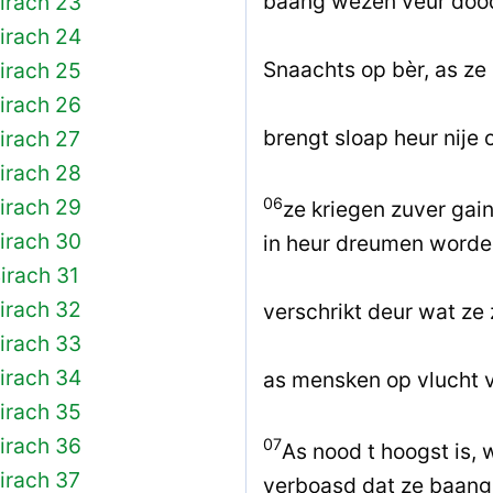
baang wezen veur dood,
irach 23
irach 24
Snaachts op bèr, as ze 
irach 25
irach 26
brengt sloap heur nije 
irach 27
irach 28
06
irach 29
ze kriegen zuver gain
irach 30
in heur dreumen worde
irach 31
irach 32
verschrikt deur wat ze 
irach 33
irach 34
as mensken op vlucht v
irach 35
irach 36
07
As nood t hoogst is,
irach 37
verboasd dat ze baang