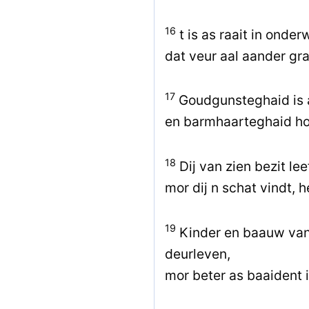
16
t is as raait in onder
dat veur aal aander gr
17
Goudgunsteghaid is a
en barmhaarteghaid hol
18
Dij van zien bezit lee
mor dij n schat vindt, he
19
Kinder en baauw van
deurleven,
mor beter as baaident 