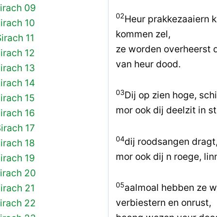
irach 09
02
Heur prakkezaaiern k
irach 10
kommen zel,
irach 11
ze worden overheerst
irach 12
van heur dood.
irach 13
irach 14
03
Dij op zien hoge, schi
irach 15
mor ook dij deelzit in s
irach 16
irach 17
04
dij roodsangen dragt,
irach 18
mor ook dij n roege, li
irach 19
irach 20
05
aalmoal hebben ze wa
irach 21
verbiestern en onrust,
irach 22