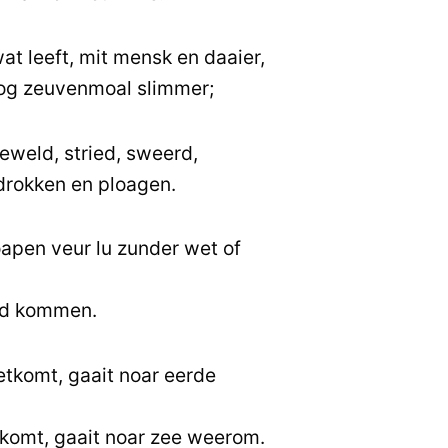
wat leeft, mit mensk en daaier,
nog zeuvenmoal slimmer;
geweld, stried, sweerd,
drokken en ploagen.
apen veur lu zunder wet of
oud kommen.
etkomt, gaait noar eerde
tkomt, gaait noar zee weerom.