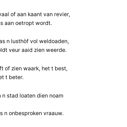
waal of aan kaant van revier,
as aan oetropt wordt.
s n lusthòf vol weldoaden,
dt veur aaid zien weerde.
ft of zien waark, het t best,
t t beter.
 n stad loaten dien noam
is n onbesproken vraauw.