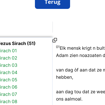
ezus Sirach (51)
01
Elk mensk krigt n bul
irach 01
Adam zien noazoaten d
irach 02
irach 03
van dag òf aan dat ze 
irach 04
hebben,
irach 05
irach 06
aan dag tou dat ze w
irach 07
ons aalmoal.
irach 08