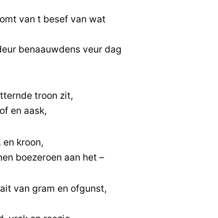
omt van t besef van wat
 deur benaauwdens veur dag
tternde troon zit,
tof en aask,
 en kroon,
nnen boezeroen aan het –
it van gram en ofgunst,