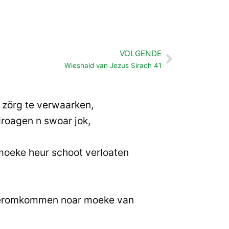
VOLGENDE
Volgende
Wieshaid van Jezus Sirach 41
t zörg te verwaarken,
roagen n swoar jok,
moeke heur schoot verloaten
eeromkommen noar moeke van