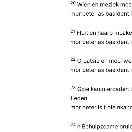
20
Wien en meziek moake
mor beter as baaident i
21
Floit en haarp moaken
mor beter as baaident 
22
Groatsie en mooi we
mor beter as baaident 
23
Goie kammeroaden t
tieden,
mor beter is t bie nka
24
n Behulpzoame bruier