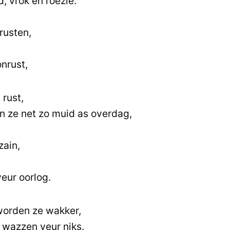
 vrok en roezie.
rusten,
onrust,
 rust,
n ze net zo muid as overdag,
zain,
eur oorlog.
 worden ze wakker,
 wazzen veur niks.