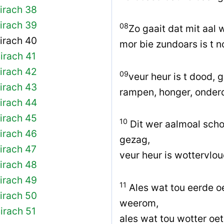
irach 38
irach 39
08
Zo gaait dat mit aal 
irach 40
mor bie zundoars is t 
irach 41
irach 42
09
veur heur is t dood, 
irach 43
rampen, honger, onder
irach 44
irach 45
10
Dit wer aalmoal scho
irach 46
gezag,
irach 47
veur heur is wottervl
irach 48
irach 49
11
Ales wat tou eerde o
irach 50
weerom,
irach 51
ales wat tou wotter oe