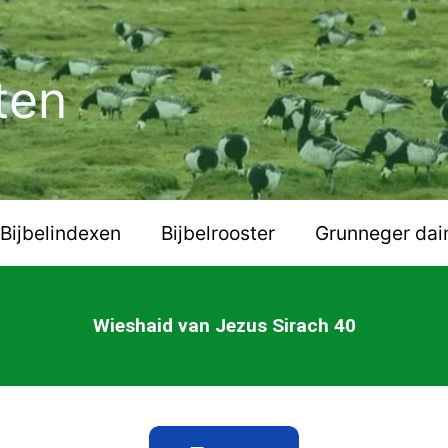
ten
Bijbelindexen
Bijbelrooster
Grunneger dai
Wieshaid van Jezus Sirach 40