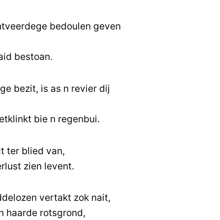
chtveerdege bedoulen geven
aid bestoan.
 bezit, is as n revier dij
etklinkt bie n regenbui.
t ter blied van,
rlust zien levent.
elozen vertakt zok nait,
 n haarde rotsgrond,