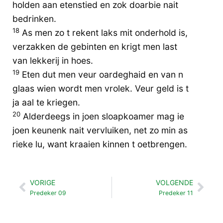
holden aan etenstied en zok doarbie nait
bedrinken.
18
As men zo t rekent laks mit onderhold is,
verzakken de gebinten en krigt men last
van lekkerij in hoes.
19
Eten dut men veur oardeghaid en van n
glaas wien wordt men vrolek. Veur geld is t
ja aal te kriegen.
20
Alderdeegs in joen sloapkoamer mag ie
joen keunenk nait vervluiken, net zo min as
rieke lu, want kraaien kinnen t oetbrengen.
VORIGE
VOLGENDE
Vorige
Vol
Predeker 09
Predeker 11