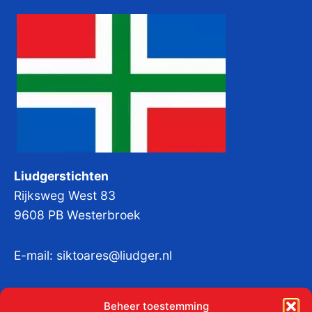
Liudgerstichten
Rijksweg West 83
9608 PB Westerbroek
E-mail:
siktoares@liudger.nl
IBAN NL 48 INGB 0003 184345 tnv
Beheer toestemming