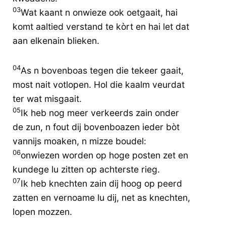
03
Wat kaant n onwieze ook oetgaait, hai
komt aaltied verstand te kòrt en hai let dat
aan elkenain blieken.
04
As n bovenboas tegen die tekeer gaait,
most nait votlopen. Hol die kaalm veurdat
ter wat misgaait.
05
Ik heb nog meer verkeerds zain onder
de zun, n fout dij bovenboazen ieder bòt
vannijs moaken, n mizze boudel:
06
onwiezen worden op hoge posten zet en
kundege lu zitten op achterste rieg.
07
Ik heb knechten zain dij hoog op peerd
zatten en vernoame lu dij, net as knechten,
lopen mozzen.