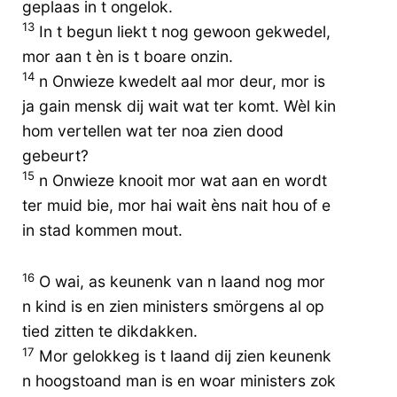
geplaas in t ongelok.
13
In t begun liekt t nog gewoon gekwedel,
mor aan t èn is t boare onzin.
14
n Onwieze kwedelt aal mor deur, mor is
ja gain mensk dij wait wat ter komt. Wèl kin
hom vertellen wat ter noa zien dood
gebeurt?
15
n Onwieze knooit mor wat aan en wordt
ter muid bie, mor hai wait èns nait hou of e
in stad kommen mout.
16
O wai, as keunenk van n laand nog mor
n kind is en zien ministers smörgens al op
tied zitten te dikdakken.
17
Mor gelokkeg is t laand dij zien keunenk
n hoogstoand man is en woar ministers zok