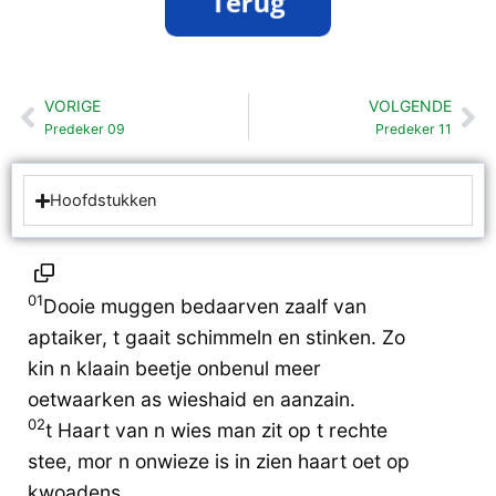
VORIGE
VOLGENDE
Vorige
Vo
Predeker 09
Predeker 11
Hoofdstukken
01
Dooie muggen bedaarven zaalf van
aptaiker, t gaait schimmeln en stinken. Zo
kin n klaain beetje onbenul meer
oetwaarken as wieshaid en aanzain.
02
t Haart van n wies man zit op t rechte
stee, mor n onwieze is in zien haart oet op
kwoadens.