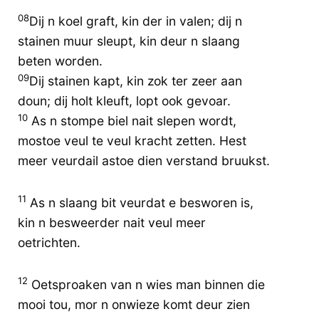
08
Dij n koel graft, kin der in valen; dij n
stainen muur sleupt, kin deur n slaang
beten worden.
09
Dij stainen kapt, kin zok ter zeer aan
doun; dij holt kleuft, lopt ook gevoar.
10
As n stompe biel nait slepen wordt,
mostoe veul te veul kracht zetten. Hest
meer veurdail astoe dien verstand bruukst.
11
As n slaang bit veurdat e besworen is,
kin n besweerder nait veul meer
oetrichten.
12
Oetsproaken van n wies man binnen die
mooi tou, mor n onwieze komt deur zien