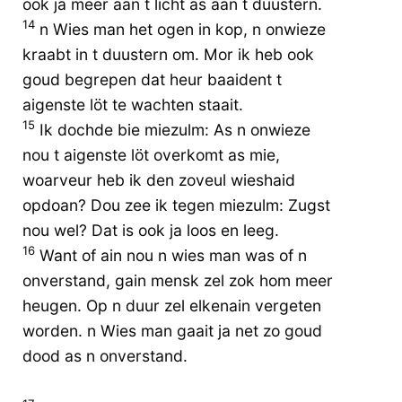
ook ja meer aan t licht as aan t duustern.
14
n Wies man het ogen in kop, n onwieze
kraabt in t duustern om. Mor ik heb ook
goud begrepen dat heur baaident t
aigenste löt te wachten staait.
15
Ik dochde bie miezulm: As n onwieze
nou t aigenste löt overkomt as mie,
woarveur heb ik den zoveul wieshaid
opdoan? Dou zee ik tegen miezulm: Zugst
nou wel? Dat is ook ja loos en leeg.
16
Want of ain nou n wies man was of n
onverstand, gain mensk zel zok hom meer
heugen. Op n duur zel elkenain vergeten
worden. n Wies man gaait ja net zo goud
dood as n onverstand.