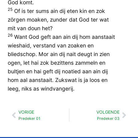
God komt.
25
Of is ter sums ain dij eten kin en zok
zörgen moaken, zunder dat God ter wat
mit van doun het?
26
Want God geft aan ain dij hom aanstaait
wieshaid, verstand van zoaken en
bliedschop. Mor ain dij nait deugt in zien
ogen, let hai zok bezittens zammeln en
bultjen en hai geft dij noatied aan ain dij
hom aal aanstaait. Zukswat is ja loos en
leeg, niks as windvangerij.
VORIGE
VOLGENDE
Vorige
Vol
Predeker 01
Predeker 03