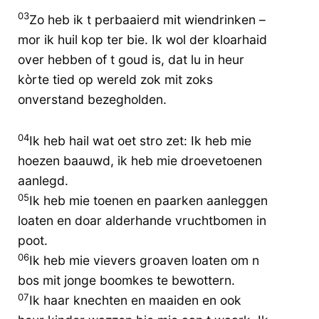
03
Zo heb ik t perbaaierd mit wiendrinken –
mor ik huil kop ter bie. Ik wol der kloarhaid
over hebben of t goud is, dat lu in heur
kòrte tied op wereld zok mit zoks
onverstand bezegholden.
04
Ik heb hail wat oet stro zet: Ik heb mie
hoezen baauwd, ik heb mie droevetoenen
aanlegd.
05
Ik heb mie toenen en paarken aanleggen
loaten en doar alderhande vruchtbomen in
poot.
06
Ik heb mie vievers groaven loaten om n
bos mit jonge boomkes te bewottern.
07
Ik haar knechten en maaiden en ook