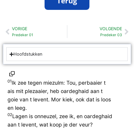
VORIGE
VOLGENDE
Vorige
Vo
Predeker 01
Predeker 03
Hoofdstukken
01
Ik zee tegen miezulm: Tou, perbaaier t
ais mit plezaaier, heb oardeghaid aan t
goie van t levent. Mor kiek, ook dat is loos
en leeg.
02
Lagen is onneuzel, zee ik, en oardeghaid
aan t levent, wat koop je der veur?