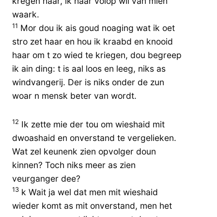
kregen haar, ik haar volop wil van mien
waark.
11
Mor dou ik ais goud noaging wat ik oet
stro zet haar en hou ik kraabd en knooid
haar om t zo wied te kriegen, dou begreep
ik ain ding: t is aal loos en leeg, niks as
windvangerij. Der is niks onder de zun
woar n mensk beter van wordt.
12
Ik zette mie der tou om wieshaid mit
dwoashaid en onverstand te vergelieken.
Wat zel keunenk zien opvolger doun
kinnen? Toch niks meer as zien
veurganger dee?
13
k Wait ja wel dat men mit wieshaid
wieder komt as mit onverstand, men het