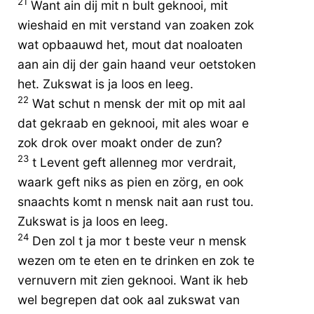
21
Want ain dij mit n bult geknooi, mit
wieshaid en mit verstand van zoaken zok
wat opbaauwd het, mout dat noaloaten
aan ain dij der gain haand veur oetstoken
het. Zukswat is ja loos en leeg.
22
Wat schut n mensk der mit op mit aal
dat gekraab en geknooi, mit ales woar e
zok drok over moakt onder de zun?
23
t Levent geft allenneg mor verdrait,
waark geft niks as pien en zörg, en ook
snaachts komt n mensk nait aan rust tou.
Zukswat is ja loos en leeg.
24
Den zol t ja mor t beste veur n mensk
wezen om te eten en te drinken en zok te
vernuvern mit zien geknooi. Want ik heb
wel begrepen dat ook aal zukswat van