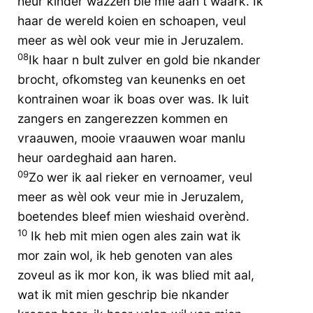
heur kinder wazzen bie mie aan t waark. Ik
haar de wereld koien en schoapen, veul
meer as wèl ook veur mie in Jeruzalem.
08
Ik haar n bult zulver en gold bie nkander
brocht, ofkomsteg van keunenks en oet
kontrainen woar ik boas over was. Ik luit
zangers en zangerezzen kommen en
vraauwen, mooie vraauwen woar manlu
heur oardeghaid aan haren.
09
Zo wer ik aal rieker en vernoamer, veul
meer as wèl ook veur mie in Jeruzalem,
boetendes bleef mien wieshaid overènd.
10
Ik heb mit mien ogen ales zain wat ik
mor zain wol, ik heb genoten van ales
zoveul as ik mor kon, ik was blied mit aal,
wat ik mit mien geschrip bie nkander