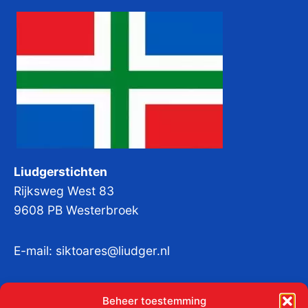
Liudgerstichten
Rijksweg West 83
9608 PB Westerbroek
E-mail:
siktoares@liudger.nl
IBAN NL 48 INGB 0003 184345 tnv
Beheer toestemming