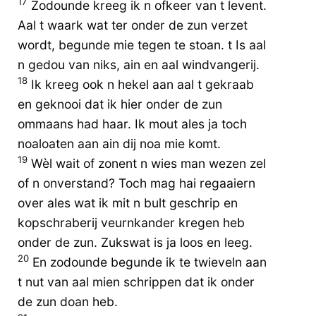
17
Zodounde kreeg ik n ofkeer van t levent.
Aal t waark wat ter onder de zun verzet
wordt, begunde mie tegen te stoan. t Is aal
n gedou van niks, ain en aal windvangerij.
18
Ik kreeg ook n hekel aan aal t gekraab
en geknooi dat ik hier onder de zun
ommaans had haar. Ik mout ales ja toch
noaloaten aan ain dij noa mie komt.
19
Wèl wait of zonent n wies man wezen zel
of n onverstand? Toch mag hai regaaiern
over ales wat ik mit n bult geschrip en
kopschraberij veurnkander kregen heb
onder de zun. Zukswat is ja loos en leeg.
20
En zodounde begunde ik te twieveln aan
t nut van aal mien schrippen dat ik onder
de zun doan heb.