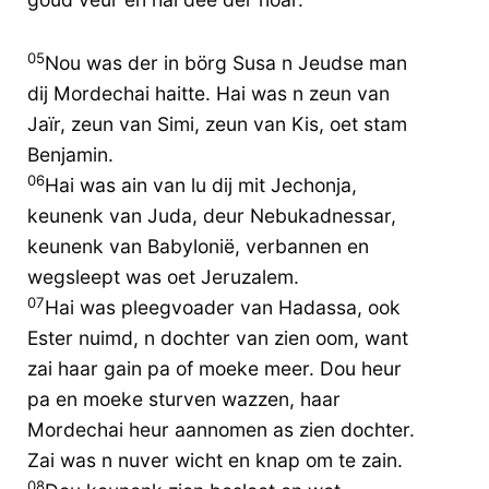
05
Nou was der in börg Susa n Jeudse man
dij Mordechai haitte. Hai was n zeun van
Jaïr, zeun van Simi, zeun van Kis, oet stam
Benjamin.
06
Hai was ain van lu dij mit Jechonja,
keunenk van Juda, deur Nebukadnessar,
keunenk van Babylonië, verbannen en
wegsleept was oet Jeruzalem.
07
Hai was pleegvoader van Hadassa, ook
Ester nuimd, n dochter van zien oom, want
zai haar gain pa of moeke meer. Dou heur
pa en moeke sturven wazzen, haar
Mordechai heur aannomen as zien dochter.
Zai was n nuver wicht en knap om te zain.
08