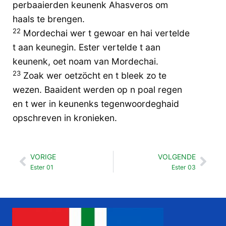
perbaaierden keunenk Ahasveros om
haals te brengen.
22
Mordechai wer t gewoar en hai vertelde
t aan keunegin. Ester vertelde t aan
keunenk, oet noam van Mordechai.
23
Zoak wer oetzöcht en t bleek zo te
wezen. Baaident werden op n poal regen
en t wer in keunenks tegenwoordeghaid
opschreven in kronieken.
VORIGE
VOLGENDE
Vorige
Vol
Ester 01
Ester 03