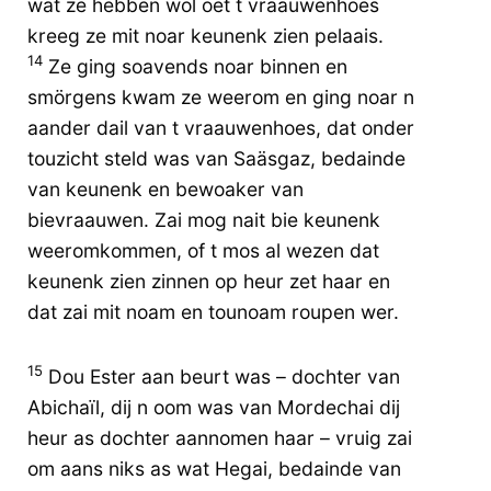
wat ze hebben wol oet t vraauwenhoes
kreeg ze mit noar keunenk zien pelaais.
14
Ze ging soavends noar binnen en
smörgens kwam ze weerom en ging noar n
aander dail van t vraauwenhoes, dat onder
touzicht steld was van Saäsgaz, bedainde
van keunenk en bewoaker van
bievraauwen. Zai mog nait bie keunenk
weeromkommen, of t mos al wezen dat
keunenk zien zinnen op heur zet haar en
dat zai mit noam en tounoam roupen wer.
15
Dou Ester aan beurt was – dochter van
Abichaïl, dij n oom was van Mordechai dij
heur as dochter aannomen haar – vruig zai
om aans niks as wat Hegai, bedainde van