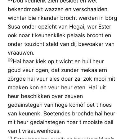
Dou keunenk zien besloet en wet
bekendmoakt wazzen en verschaaiden
wichter bie nkander brocht werden in börg
Susa onder opzicht van Hegai, wer Ester
ook noar t keunenkliek pelaais brocht en
onder touzicht steld van dij bewoaker van
vraauwen.
09
Hai haar kiek op t wicht en huil heur
goud veur ogen, dat zunder mekaaiern
zörgde hai veur ales doar zai zok mooi mit
moaken kon en veur heur eten. Hai luit
heur beschikken over zeuven
gedainstegen van hoge komòf oet t hoes
van keunenk. Boetendes brochde hai heur
mit heur gedainstegen noar t mooiste dail
van t vraauwenhoes.
10