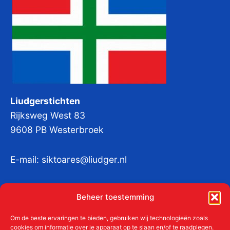
Liudgerstichten
Rijksweg West 83
9608 PB Westerbroek
E-mail:
siktoares@liudger.nl
IBAN NL 48 INGB 0003 184345 tnv
Beheer toestemming
Liudgerstichten
KvKnr:
41011712
Om de beste ervaringen te bieden, gebruiken wij technologieën zoals
cookies om informatie over je apparaat op te slaan en/of te raadplegen.