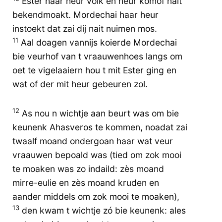
Ester haar heur volk en heur komòf nait
bekendmoakt. Mordechai haar heur
instoekt dat zai dij nait nuimen mos.
11
Aal doagen vannijs koierde Mordechai
bie veurhof van t vraauwenhoes langs om
oet te vigelaaiern hou t mit Ester ging en
wat of der mit heur gebeuren zol.
12
As nou n wichtje aan beurt was om bie
keunenk Ahasveros te kommen, noadat zai
twaalf moand ondergoan haar wat veur
vraauwen bepoald was (tied om zok mooi
te moaken was zo indaild: zès moand
mirre-eulie en zès moand kruden en
aander middels om zok mooi te moaken),
13
den kwam t wichtje zó bie keunenk: ales