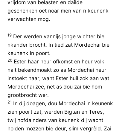
vrijdom van belasten en dailde
geschenken oet noar men van n keunenk
verwachten mog.
19
Der werden vannijs jonge wichter bie
nkander brocht. In tied zat Mordechai bie
keunenk in poort.
20
Ester haar heur ofkomst en heur volk
nait bekendmoakt zo as Mordechai heur
instoekt haar, want Ester huil zok aan wat
Mordechai zee, net as dou zai bie hom
grootbrocht wer.
21
In dij doagen, dou Mordechai in keunenk
zien poort zat, werden Bigtan en Teres,
twij hofdainders van keunenk dij wacht
holden mozzen bie deur, slim vergrèld. Zai