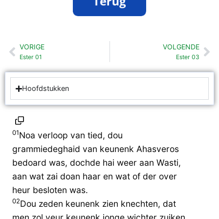
VORIGE
VOLGENDE
Vorige
Vo
Ester 01
Ester 03
Hoofdstukken
01
Noa verloop van tied, dou
grammiedeghaid van keunenk Ahasveros
bedoard was, dochde hai weer aan Wasti,
aan wat zai doan haar en wat of der over
heur besloten was.
02
Dou zeden keunenk zien knechten, dat
men zol veur keunenk jonge wichter zuiken