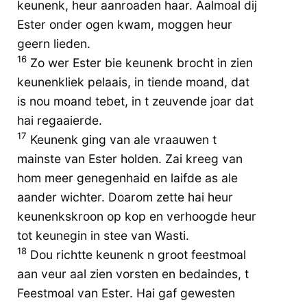
keunenk, heur aanroaden haar. Aalmoal dij
Ester onder ogen kwam, moggen heur
geern lieden.
16
Zo wer Ester bie keunenk brocht in zien
keunenkliek pelaais, in tiende moand, dat
is nou moand tebet, in t zeuvende joar dat
hai regaaierde.
17
Keunenk ging van ale vraauwen t
mainste van Ester holden. Zai kreeg van
hom meer genegenhaid en laifde as ale
aander wichter. Doarom zette hai heur
keunenkskroon op kop en verhoogde heur
tot keunegin in stee van Wasti.
18
Dou richtte keunenk n groot feestmoal
aan veur aal zien vorsten en bedaindes, t
Feestmoal van Ester. Hai gaf gewesten