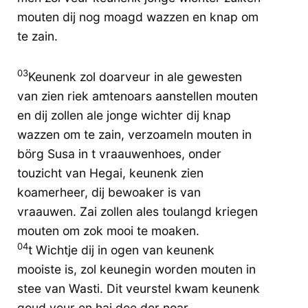
mouten dij nog moagd wazzen en knap om
te zain.
03
Keunenk zol doarveur in ale gewesten
van zien riek amtenoars aanstellen mouten
en dij zollen ale jonge wichter dij knap
wazzen om te zain, verzoameln mouten in
börg Susa in t vraauwenhoes, onder
touzicht van Hegai, keunenk zien
koamerheer, dij bewoaker is van
vraauwen. Zai zollen ales toulangd kriegen
mouten om zok mooi te moaken.
04
t Wichtje dij in ogen van keunenk
mooiste is, zol keunegin worden mouten in
stee van Wasti. Dit veurstel kwam keunenk
goud veur en hai dee der noar.