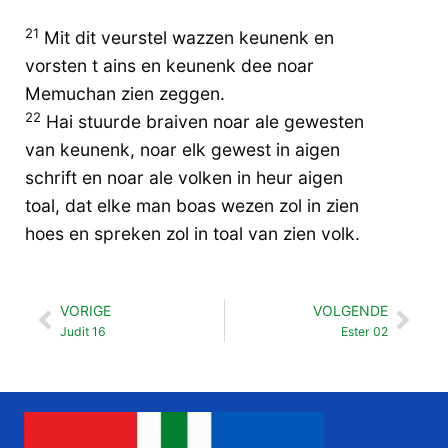
21
Mit dit veurstel wazzen keunenk en
vorsten t ains en keunenk dee noar
Memuchan zien zeggen.
22
Hai stuurde braiven noar ale gewesten
van keunenk, noar elk gewest in aigen
schrift en noar ale volken in heur aigen
toal, dat elke man boas wezen zol in zien
hoes en spreken zol in toal van zien volk.
VORIGE
VOLGENDE
Vorige
Vol
Judit 16
Ester 02