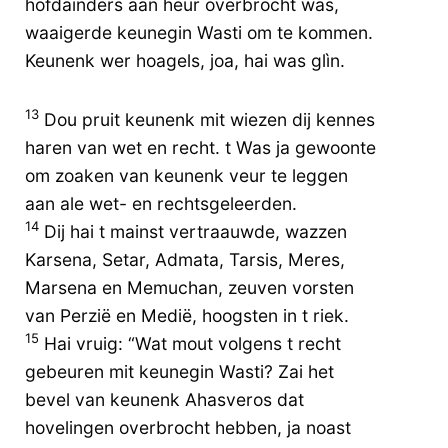
hofdainders aan heur overbrocht was,
waaigerde keunegin Wasti om te kommen.
Keunenk wer hoagels, joa, hai was glìn.
13
Dou pruit keunenk mit wiezen dij kennes
haren van wet en recht. t Was ja gewoonte
om zoaken van keunenk veur te leggen
aan ale wet- en rechtsgeleerden.
14
Dij hai t mainst vertraauwde, wazzen
Karsena, Setar, Admata, Tarsis, Meres,
Marsena en Memuchan, zeuven vorsten
van Perzië en Medië, hoogsten in t riek.
15
Hai vruig: “Wat mout volgens t recht
gebeuren mit keunegin Wasti? Zai het
bevel van keunenk Ahasveros dat
hovelingen overbrocht hebben, ja noast