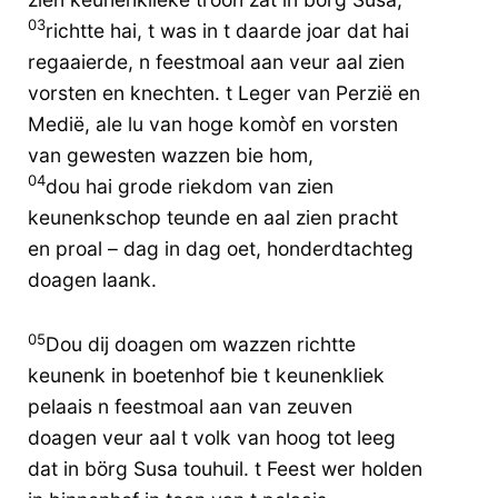
03
richtte hai, t was in t daarde joar dat hai
regaaierde, n feestmoal aan veur aal zien
vorsten en knechten. t Leger van Perzië en
Medië, ale lu van hoge komòf en vorsten
van gewesten wazzen bie hom,
04
dou hai grode riekdom van zien
keunenkschop teunde en aal zien pracht
en proal – dag in dag oet, honderdtachteg
doagen laank.
05
Dou dij doagen om wazzen richtte
keunenk in boetenhof bie t keunenkliek
pelaais n feestmoal aan van zeuven
doagen veur aal t volk van hoog tot leeg
dat in börg Susa touhuil. t Feest wer holden