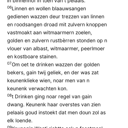
in binnenhof in toen van t pelaais.
06
Linnen en wollen blaauwsangen
gedienen wazzen deur trezzen van linnen
en roodsangen droad mit zulvern knoppen
vastmoakt aan witmaarmern zoelen,
golden en zulvern rustbèrren stonden op n
vlouer van albast, witmaarmer, peerlmoer
en kostboare stainen.
07
Om oet te drinken wazzen der golden
bekers, gain twij geliek, en der was zat
keunenklieke wien, noar men van n
keunenk verwachten kon.
08
t Drinken ging noar regel van gain
dwang. Keunenk haar overstes van zien
pelaais goud instoekt dat men doun zol as
elk loende.
09