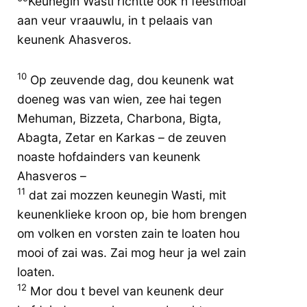
Keunegin Wasti richtte ook n feestmoal
aan veur vraauwlu, in t pelaais van
keunenk Ahasveros.
10
Op zeuvende dag, dou keunenk wat
doeneg was van wien, zee hai tegen
Mehuman, Bizzeta, Charbona, Bigta,
Abagta, Zetar en Karkas – de zeuven
noaste hofdainders van keunenk
Ahasveros –
11
dat zai mozzen keunegin Wasti, mit
keunenklieke kroon op, bie hom brengen
om volken en vorsten zain te loaten hou
mooi of zai was. Zai mog heur ja wel zain
loaten.
12
Mor dou t bevel van keunenk deur