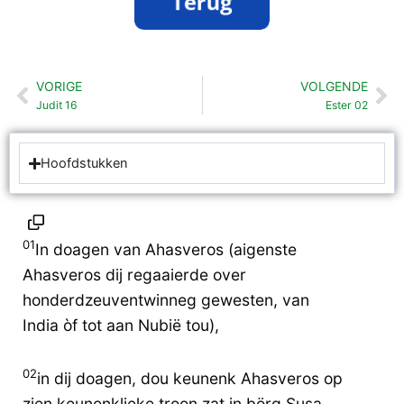
VORIGE
VOLGENDE
Vorige
Vo
Judit 16
Ester 02
Hoofdstukken
01
In doagen van Ahasveros (aigenste
Ahasveros dij regaaierde over
honderdzeuventwinneg gewesten, van
India òf tot aan Nubië tou),
02
in dij doagen, dou keunenk Ahasveros op
zien keunenklieke troon zat in börg Susa,