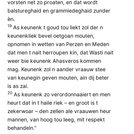
vorsten net zo proaten, en dat wordt
balstureghaid en grammiedeghaid zunder
èn.
19
As keunenk t goud tou liekt zol der n
keunenkliek bevel oetgoan mouten,
opnomen in wetten van Perzen en Meden
dat men t nait herroupen kin, dat Wasti nait
weer bie keunenk Ahasveros kommen
mag. Keunenk zol n aander vraauw stee
van keunegin geven mouten, ain dij beter
is as zai.
20
As keunenk zo verordonnaaiert en men
heurt dat in t haile riek – en groot is t
zekerwoar – den zellen ale vraauwen heur
mannen, van hoog tou leeg, mit respekt
behandeln.”