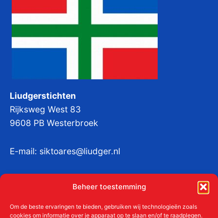
Liudgerstichten
Rijksweg West 83
9608 PB Westerbroek
E-mail:
siktoares@liudger.nl
IBAN NL 48 INGB 0003 184345 tnv
Beheer toestemming
Liudgerstichten
KvKnr:
41011712
Om de beste ervaringen te bieden, gebruiken wij technologieën zoals
cookies om informatie over je apparaat op te slaan en/of te raadplegen.