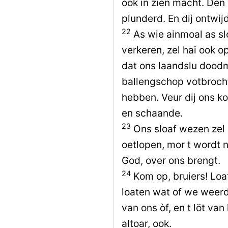
ook in zien macht. De
plunderd. En dij ontwi
22
As wie ainmoal as s
verkeren, zel hai ook 
dat ons laandslu doodm
ballengschop votbrocht
hebben. Veur dij ons k
en schaande.
23
Ons sloaf wezen zel 
oetlopen, mor t wordt n
God, over ons brengt.
24
Kom op, bruiers! Loa
loaten wat of we weerd
van ons òf, en t löt va
altoar, ook.