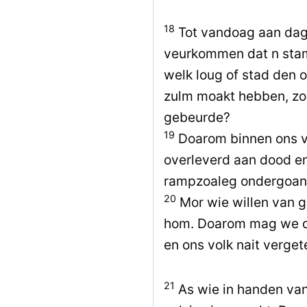
18
Tot vandoag aan dag t
veurkommen dat n stam 
welk loug of stad den 
zulm moakt hebben, zo 
gebeurde?
19
Doarom binnen ons v
overleverd aan dood en
rampzoaleg ondergoan v
20
Mor wie willen van g
hom. Doarom mag we d
en ons volk nait verget
21
As wie in handen van