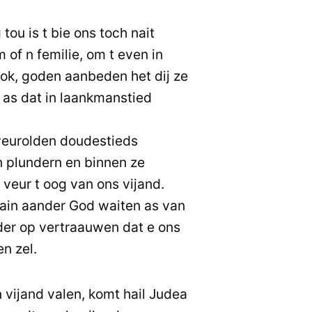
ou is t bie ons toch nait
of n femilie, om t even in
ook, goden aanbeden het dij ze
as dat in laankmanstied
eurolden doudestieds
 plundern en binnen ze
eur t oog van ons vijand.
ain aander God waiten as van
er op vertraauwen dat e ons
en zel.
 vijand valen, komt hail Judea