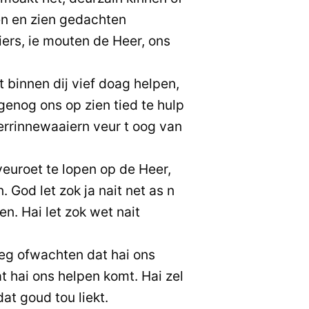
en en zien gedachten
ers, ie mouten de Heer, ons
t binnen dij vief doag helpen,
genog ons op zien tied te hulp
errinnewaaiern veur t oog van
 veuroet te lopen op de Heer,
. God let zok ja nait net as n
n. Hai let zok wet nait
eg ofwachten dat hai ons
t hai ons helpen komt. Hai zel
at goud tou liekt.