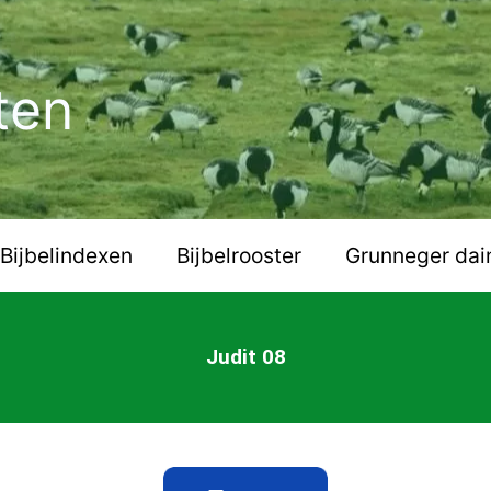
ten
Bijbelindexen
Bijbelrooster
Grunneger dai
Judit 08