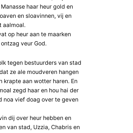
 Manasse haar heur gold en
loaven en sloavinnen, vij en
t aalmoal.
wat op heur aan te maarken
t ontzag veur God.
olk tegen bestuurders van stad
dat ze ale moudveren hangen
n krapte aan wotter haren. En
moal zegd haar en hou hai der
ad noa vief doag over te geven
vin dij over heur hebben en
en van stad, Uzzia, Chabris en