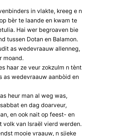
venbinders in vlakte, kreeg e n
op bèr te laande en kwam te
etulia. Hai wer begroaven bie
and tussen Dotan en Balamon.
 Judit as wedevraauw allenneg,
er moand.
es haar ze veur zokzulm n tènt
as as wedevraauw aanbòid en
 as heur man al weg was,
 sabbat en dag doarveur,
an, en ook nait op feest- en
t volk van Israël vierd werden.
ndst mooie vraauw, n sjieke