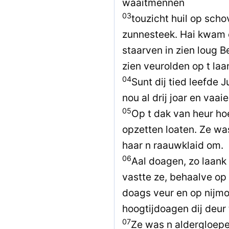
waaitmennen
03
touzicht huil op scho
zunnesteek. Hai kwam 
staarven in zien loug B
zien veurolden op t la
04
Sunt dij tied leefde
nou al drij joar en vaai
05
Op t dak van heur ho
opzetten loaten. Ze w
haar n raauwklaid om.
06
Aal doagen, zo laank
vastte ze, behaalve op
doags veur en op nijmo
hoogtijdoagen dij deur 
07
Ze was n aldergloepe