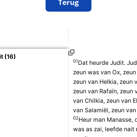
t (16)
01
Dat heurde Judit. Judi
zeun was van Ox, zeun 
zeun van Helkia, zeun 
zeun van Rafaïn, zeun v
van Chilkia, zeun van E
van Salamiël, zeun van 
02
Heur man Manasse, di
was as zai, leefde nait 