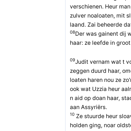
verschienen. Heur man
zulver noaloaten, mit s
laand. Zai beheerde da
08
Der was gainent dij 
haar: ze leefde in groo
09
Judit vernam wat t v
zeggen duurd haar, om
loaten haren nou ze zo'
ook wat Uzzia heur aal
n aid op doan haar, st
aan Assyriërs.
10
Ze stuurde heur sloa
holden ging, noar oldst