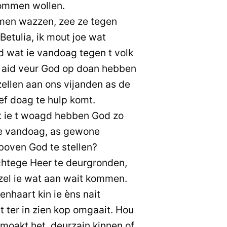
 kommen wollen.
men wazzen, zee ze tegen
Betulia, ik mout joe wat
d wat ie vandoag tegen t volk
 aid veur God op doan hebben
zellen aan ons vijanden as de
ef doag te hulp komt.
at ie t woagd hebben God zo
oe vandoag, as gewone
 boven God te stellen?
chtege Heer te deurgronden,
 zel ie wat aan wait kommen.
nhaart kin ie èns nait
t ter in zien kop omgaait. Hou
l moakt het, deurzain kinnen of