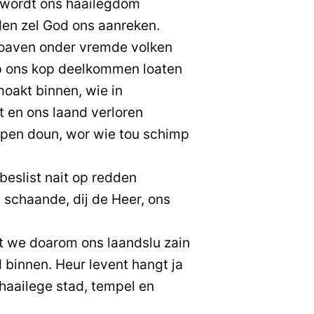
n wordt ons haailegdom
jden zel God ons aanreken.
loaven onder vremde volken
op ons kop deelkommen loaten
oakt binnen, wie in
 en ons laand verloren
open doun, wor wie tou schimp
beslist nait op redden
 schaande, dij de Heer, ons
t we doarom ons laandslu zain
 binnen. Heur levent hangt ja
n haailege stad, tempel en