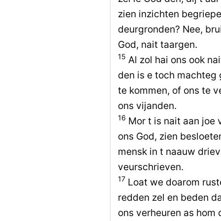
zien inzichten begriep
deurgronden? Nee, brui
God, nait taargen.
15
Al zol hai ons ook nai
den is e toch machteg 
te kommen, of ons te v
ons vijanden.
16
Mor t is nait aan joe
ons God, zien besloeten
mensk in t naauw drieve
veurschrieven.
17
Loat we doarom rust
redden zel en beden da
ons verheuren as hom d