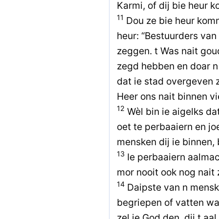
Karmi, of dij bie heur
11
Dou ze bie heur kom
heur: “Bestuurders van 
zeggen. t Was nait gou
zegd hebben en doar n
dat ie stad overgeven 
Heer ons nait binnen vi
12
Wèl bin ie aigelks d
oet te perbaaiern en j
mensken dij ie binnen,
13
Ie perbaaiern aalma
mor nooit ook nog nait
14
Daipste van n menske
begriepen of vatten wa
zel ie God den, dij t aa