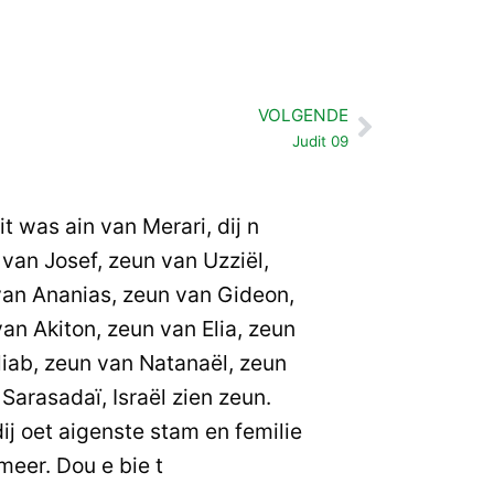
VOLGENDE
Volgende
Judit 09
t was ain van Merari, dij n
van Josef, zeun van Uzziël,
van Ananias, zeun van Gideon,
an Akiton, zeun van Elia, zeun
liab, zeun van Natanaël, zeun
Sarasadaï, Israël zien zeun.
j oet aigenste stam en femilie
meer. Dou e bie t