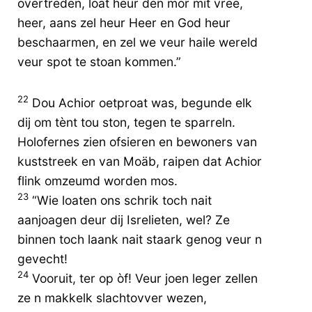
overtreden, loat heur den mor mit vree,
heer, aans zel heur Heer en God heur
beschaarmen, en zel we veur haile wereld
veur spot te stoan kommen.”
22
Dou Achior oetproat was, begunde elk
dij om tènt tou ston, tegen te sparreln.
Holofernes zien ofsieren en bewoners van
kuststreek en van Moäb, raipen dat Achior
flink omzeumd worden mos.
23
“Wie loaten ons schrik toch nait
aanjoagen deur dij Isrelieten, wel? Ze
binnen toch laank nait staark genog veur n
gevecht!
24
Vooruit, ter op òf! Veur joen leger zellen
ze n makkelk slachtovver wezen,