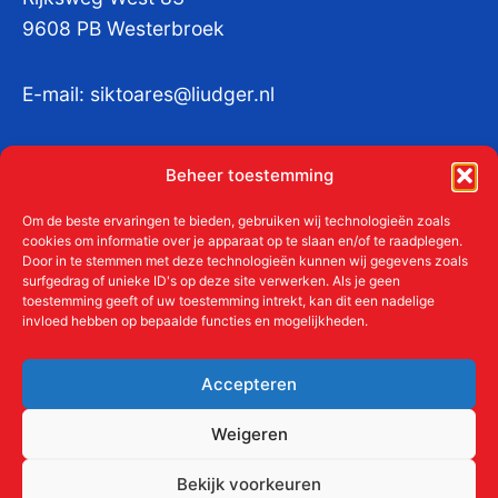
9608 PB Westerbroek
E-mail:
siktoares@liudger.nl
IBAN NL 48 INGB 0003 184345 tnv
Beheer toestemming
Liudgerstichten
KvKnr:
41011712
Om de beste ervaringen te bieden, gebruiken wij technologieën zoals
cookies om informatie over je apparaat op te slaan en/of te raadplegen.
Door in te stemmen met deze technologieën kunnen wij gegevens zoals
surfgedrag of unieke ID's op deze site verwerken. Als je geen
toestemming geeft of uw toestemming intrekt, kan dit een nadelige
Meer over de Liudgerstichten
invloed hebben op bepaalde functies en mogelijkheden.
Geschiedenis
Aanmelden als donateur
Accepteren
ANBI
Beleidsplan
Weigeren
Contact
Bekijk voorkeuren
Links