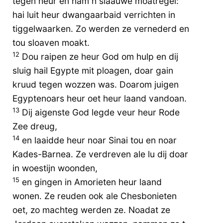
tegen heur en nam n slaauwe moatregel:
hai luit heur dwangaarbaid verrichten in
tiggelwaarken. Zo werden ze vernederd en
tou sloaven moakt.
12
Dou raipen ze heur God om hulp en dij
sluig hail Egypte mit ploagen, doar gain
kruud tegen wozzen was. Doarom juigen
Egyptenoars heur oet heur laand vandoan.
13
Dij aigenste God legde veur heur Rode
Zee dreug,
14
en laaidde heur noar Sinai tou en noar
Kades-Barnea. Ze verdreven ale lu dij doar
in woestijn woonden,
15
en gingen in Amorieten heur laand
wonen. Ze reuden ook ale Chesbonieten
oet, zo machteg werden ze. Noadat ze