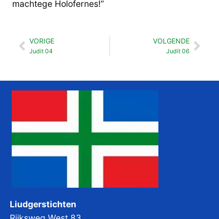
machtege Holofernes!”
VORIGE
VOLGENDE
Vorige
Vol
Judit 04
Judit 06
Liudgerstichten
Rijksweg West 83