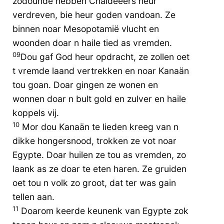
zodounde hebben Chaldeeërs heur
verdreven, bie heur goden vandoan. Ze
binnen noar Mesopotamië vlucht en
woonden doar n haile tied as vremden.
09
Dou gaf God heur opdracht, ze zollen oet
t vremde laand vertrekken en noar Kanaän
tou goan. Doar gingen ze wonen en
wonnen doar n bult gold en zulver en haile
koppels vij.
10
Mor dou Kanaän te lieden kreeg van n
dikke hongersnood, trokken ze vot noar
Egypte. Doar huilen ze tou as vremden, zo
laank as ze doar te eten haren. Ze gruiden
oet tou n volk zo groot, dat ter was gain
tellen aan.
11
Doarom keerde keunenk van Egypte zok