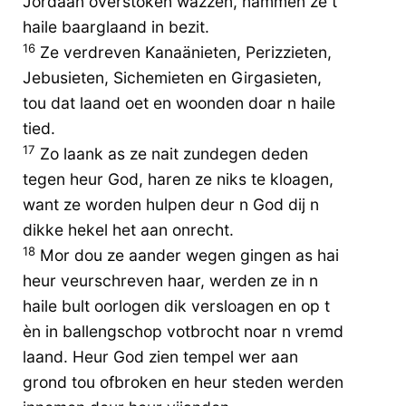
Jordaan overstoken wazzen, nammen ze t
haile baarglaand in bezit.
16
Ze verdreven Kanaänieten, Perizzieten,
Jebusieten, Sichemieten en Girgasieten,
tou dat laand oet en woonden doar n haile
tied.
17
Zo laank as ze nait zundegen deden
tegen heur God, haren ze niks te kloagen,
want ze worden hulpen deur n God dij n
dikke hekel het aan onrecht.
18
Mor dou ze aander wegen gingen as hai
heur veurschreven haar, werden ze in n
haile bult oorlogen dik versloagen en op t
èn in ballengschop votbrocht noar n vremd
laand. Heur God zien tempel wer aan
grond tou ofbroken en heur steden werden