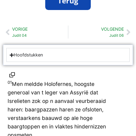
VORIGE
VOLGENDE
Vorige
Vo
Judit 04
Judit 06
Hoofdstukken
01
Men meldde Holofernes, hoogste
generoal van t leger van Assyrië dat
Isrelieten zok op n aanvaal veurberaaid
haren: baargpazzen haren ze ofsloten,
verstaarkens baauwd op ale hoge
baargtoppen en in vlaktes hindernizzen
opsmeten.