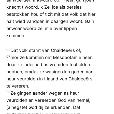
knecht t woord. k Zel joe ais persies
oetstokken hou of t zit mit dat volk dat hier
nait wied vandoan in baargen woont. Gain
onwoar woord zel mie over lippen
kommen.
06
Dat volk stamt van Chaldeeërs òf,
07
mor ze kommen oet Mesopotamië heer,
doar ze indertied as vremden touholden
hebben, omdat ze waaigerden goden van
heur veurolden in t laand van Chaldeeërs
te vereren.
08
Ze gingen aander wegen as heur
veurolden en vereerden God van hemel,
(ainegste) God dij ze erkenden. Dat