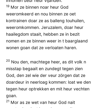
innomen deur heur vijanden.
19
Mor ze binnen noar heur God
weeromkeerd en nou binnen ze oet
kontrainen doar ze as balleng touhuilen,
weeromkommen. Jeruzalem, doar heur
haailegdom staait, hebben ze in bezit
nomen en ze binnen weer in t baarglaand
wonen goan dat ze verloaten haren.
20
Nou den, machtege heer, as dit volk n
misstap begaait en zundegt tegen zien
God, den zel wie der veur zörgen dat ze
doardeur in neerloag kommen: loat we den
tegen heur optrekken en mit heur vechten
goan.
21
Mor as ze wet van heur God nait