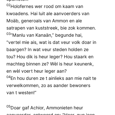
02
Holofernes wer rood om kaam van
kwoadens. Hai luit ale aanvoerders van
Moäb, generoals van Ammon en ale
satrapen van kuststreek, bie zok kommen.
03
“Manlu van Kanaän,” begunde hai,
“vertel mie ais, wat is dat veur volk doar in
baargen? In wat veur steden holden ze
tou? Hou dik is heur leger? Hou staark en
machteg binnen ze? Wèl is heur keunenk,
en wèl voert heur leger aan?
04
En hou duren ze t ainlieks aan mie nait te
verwelkommen, zo as aander bewoners
van t westen!”
05
Doar gaf Achior, Ammonieten heur
aanvoerder, antwoord op: “Heer, gun joen