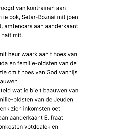
dvoogd van kontrainen aan
 ie ook, Setar-Boznai mit joen
t, amtenoars aan aanderkaant
nait mit.
it heur waark aan t hoes van
da en femilie-oldsten van de
ie om t hoes van God vannijs
baauwen.
teld wat ie bie t baauwen van
milie-oldsten van de Jeuden
enk zien inkomsten oet
 aan aanderkaant Eufraat
onkosten votdoalek en