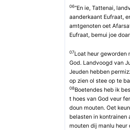
06
“En ie, Tattenai, lan
aanderkaant Eufraat, en
amtgenoten oet Afarsa
Eufraat, bemui joe doar 
07
Loat heur geworden m
God. Landvoogd van Ju
Jeuden hebben permizz
op zien ol stee op te 
08
Boetendes heb ik bes
t hoes van God veur fe
doun mouten. Oet keun
belasten in kontrainen
mouten dij manlu heur 