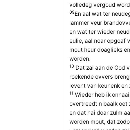
volledeg vergoud word
09
En aal wat ter neudeg
lammer veur brandovve
en wat ter wieder neude
eulie, aal noar opgoaf 
mout heur doaglieks e
worden.
10
Dat zai aan de God 
roekende ovvers breng
levent van keunenk en 
11
Wieder heb ik onnaaier
overtreedt n baalk oet
en dat hai doar zulm a
worden mout, dat zodou