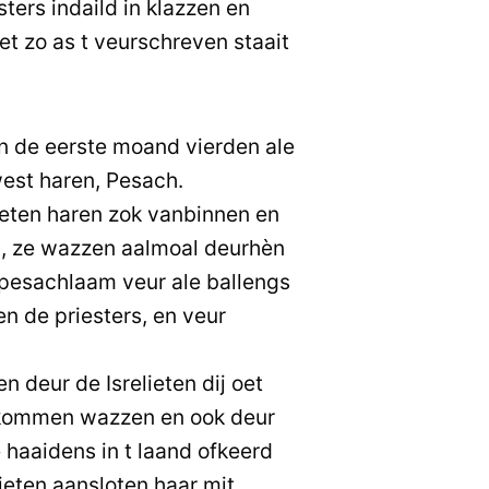
ters indaild in klazzen en
net zo as t veurschreven staait
 de eerste moand vierden ale
west haren, Pesach.
ieten haren zok vanbinnen en
, ze wazzen aalmoal deurhèn
t pesachlaam veur ale ballengs
n de priesters, en veur
 deur de Isrelieten dij oet
kommen wazzen en ook deur
e haaidens in t laand ofkeerd
lieten aansloten haar mit