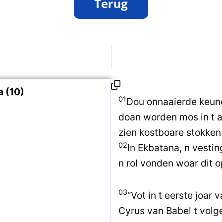
 (10)
01
Dou onnaaierde keune
doan worden mos in t a
zien kostboare stokke
02
In Ekbatana, n vestin
n rol vonden woar dit 
03
“Vot in t eerste joar
Cyrus van Babel t volg