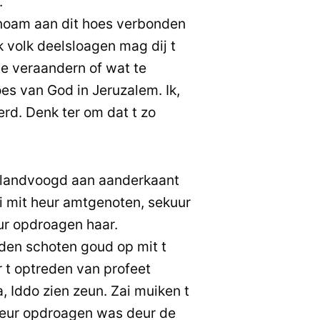
.
 noam aan dit hoes verbonden
k volk deelsloagen mag dij t
e veraandern of wat te
s van God in Jeruzalem. Ik,
erd. Denk ter om dat t zo
 landvoogd aan aanderkaant
i mit heur amtgenoten, sekuur
ur opdroagen haar.
den schoten goud op mit t
t optreden van profeet
, Iddo zien zeun. Zai muiken t
heur opdroagen was deur de