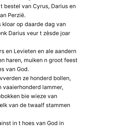
 t bestel van Cyrus, Darius en
an Perzië.
 kloar op daarde dag van
k Darius veur t zèsde joar
ers en Levieten en ale aandern
en haren, muiken n groot feest
oes van God.
ovverden ze honderd bollen,
 vaaierhonderd lammer,
ebokken bie wieze van
 elk van de twaalf stammen
inst in t hoes van God in