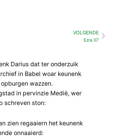
VOLGENDE
Volgende
Ezra 07
nk Darius dat ter onderzuik
rchief in Babel woar keunenk
n opburgen wazzen.
gstad in pervinzie Medië, wer
op schreven ston:
 van zien regaaiern het keunenk
ende onnaaierd: