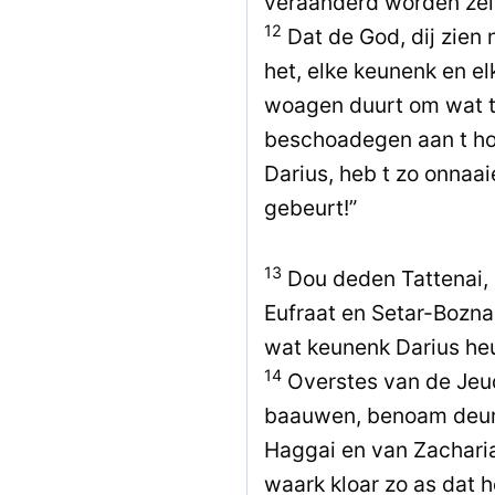
veraanderd worden zel
12
Dat de God, dij zien
het, elke keunenk en el
woagen duurt om wat t
beschoadegen aan t hoe
Darius, heb t zo onnaai
gebeurt!”
13
Dou deden Tattenai,
Eufraat en Setar-Bozna
wat keunenk Darius he
14
Overstes van de Jeu
baauwen, benoam deur 
Haggai en van Zacharia
waark kloar zo as dat 