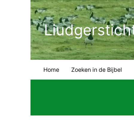
Ga
naar
de
Liudgerstich
inhoud
Home
Zoeken in de Bijbel