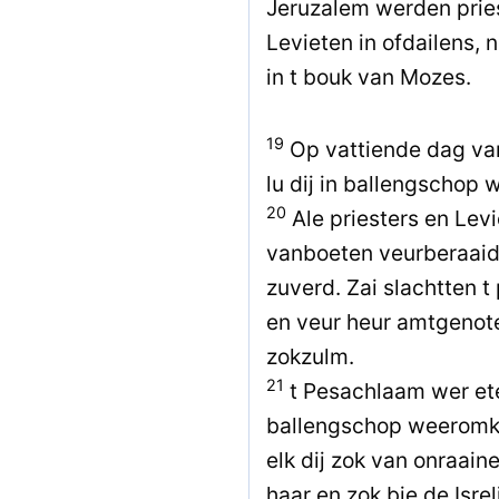
Jeruzalem werden pries
Levieten in ofdailens, 
in t bouk van Mozes.
19
Op vattiende dag van
lu dij in ballengschop 
20
Ale priesters en Lev
vanboeten veurberaaid
zuverd. Zai slachtten 
en veur heur amtgenote
zokzulm.
21
t Pesachlaam wer eten
ballengschop weerom
elk dij zok van onraain
haar en zok bie de Isre