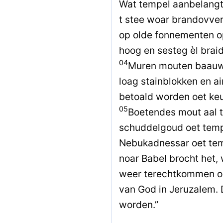
Wat tempel aanbelangt,
t stee woar brandovve
op olde fonnementen o
hoog en sesteg èl braid
04
Muren mouten baauwd
loag stainblokken en a
betoald worden oet keu
05
Boetendes mout aal t
schuddelgoud oet temp
Nebukadnessar oet tem
noar Babel brocht het
weer terechtkommen op 
van God in Jeruzalem. 
worden.”