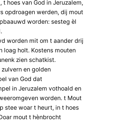
 t hoes van God in Jeruzalem,
rs opdroagen werden, dij mout
pbaauwd worden: sesteg èl
.
 worden mit om t aander drij
in loag holt. Kostens mouten
nenk zien schatkist.
 zulvern en golden
el van God dat
pel in Jeruzalem vothoald en
, weeromgeven worden. t Mout
stee woar t heurt, in t hoes
Doar mout t hènbrocht