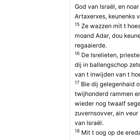
God van Israël, en noar
Artaxerxes, keunenks v
15
Ze wazzen mit t hoes
moand Adar, dou keunen
regaaierde.
16
De Isrelieten, priest
dij in ballengschop zet
van t inwijden van t h
17
Bie dij gelegenhaid 
twijhonderd rammen en
wieder nog twaalf seg
zuvernsovver, ain veur
van Israël.
18
Mit t oog op de ereda