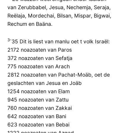
van Zerubbabel, Jesua, Nechemja, Seraja,
Reëlaja, Mordechai, Bilsan, Mispar, Bigwai,
Rechum en Baäna.
3-
35 Dit is liest van manlu oet t volk Israël:
2172 noazoaten van Paros
372 noazoaten van Sefatja
775 noazoaten van Arach
2812 noazoaten van Pachat-Moäb, oet de
geslachten van Jesua en Joäb
1254 noazoaten van Elam
945 noazoaten van Zattu
760 noazoaten van Zakkai
642 noazoaten van Bani
623 noazoaten van Bebai
1222 noazoaten van Azgad