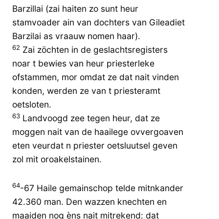
Barzillai (zai haiten zo sunt heur
stamvoader ain van dochters van Gileadiet
Barzilai as vraauw nomen haar).
62
Zai zöchten in de geslachtsregisters
noar t bewies van heur priesterleke
ofstammen, mor omdat ze dat nait vinden
konden, werden ze van t priesteramt
oetsloten.
63
Landvoogd zee tegen heur, dat ze
moggen nait van de haailege ovvergoaven
eten veurdat n priester oetsluutsel geven
zol mit oroakelstainen.
64
-67 Haile gemainschop telde mitnkander
42.360 man. Den wazzen knechten en
maaiden nog èns nait mitrekend: dat