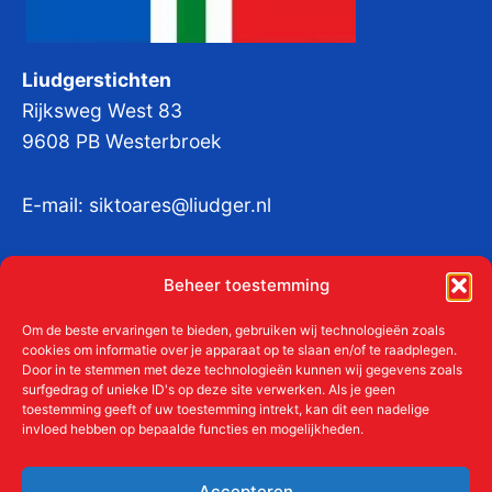
Liudgerstichten
Rijksweg West 83
9608 PB Westerbroek
E-mail:
siktoares@liudger.nl
IBAN NL 48 INGB 0003 184345 tnv
Beheer toestemming
Liudgerstichten
KvKnr:
41011712
Om de beste ervaringen te bieden, gebruiken wij technologieën zoals
cookies om informatie over je apparaat op te slaan en/of te raadplegen.
Door in te stemmen met deze technologieën kunnen wij gegevens zoals
surfgedrag of unieke ID's op deze site verwerken. Als je geen
toestemming geeft of uw toestemming intrekt, kan dit een nadelige
Meer over de Liudgerstichten
invloed hebben op bepaalde functies en mogelijkheden.
Geschiedenis
Aanmelden als donateur
Accepteren