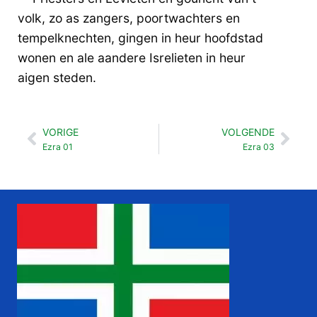
volk, zo as zangers, poortwachters en
tempelknechten, gingen in heur hoofdstad
wonen en ale aandere Isrelieten in heur
aigen steden.
VORIGE
VOLGENDE
Vorige
Vol
Ezra 01
Ezra 03