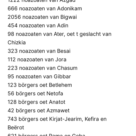
666 noazoaten van Adonikam
2056 noazoaten van Bigwai
454 noazoaten van Adin
98 noazoaten van Ater, oet t geslacht van
Chizkia
323 noazoaten van Besai
112 noazoaten van Jora
223 noazoaten van Chasum
95 noazoaten van Gibbar
123 börgers oet Betlehem
56 börgers oet Netofa
128 börgers oet Anatot
42 börgers oet Azmawet
743 börgers oet Kirjat-Jearim, Kefira en
Beërot
621 börgers oet Rama en Geba