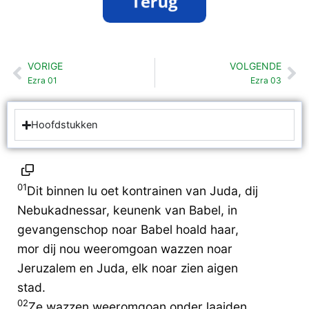
VORIGE
VOLGENDE
Vorige
Vo
Ezra 01
Ezra 03
Hoofdstukken
01
Dit binnen lu oet kontrainen van Juda, dij
Nebukadnessar, keunenk van Babel, in
gevangenschop noar Babel hoald haar,
mor dij nou weeromgoan wazzen noar
Jeruzalem en Juda, elk noar zien aigen
stad.
02
Ze wazzen weeromgoan onder laaiden