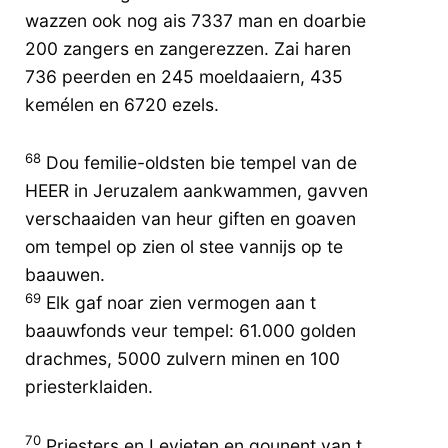
wazzen ook nog ais 7337 man en doarbie
200 zangers en zangerezzen. Zai haren
736 peerden en 245 moeldaaiern, 435
kemélen en 6720 ezels.
68
Dou femilie-oldsten bie tempel van de
HEER in Jeruzalem aankwammen, gavven
verschaaiden van heur giften en goaven
om tempel op zien ol stee vannijs op te
baauwen.
69
Elk gaf noar zien vermogen aan t
baauwfonds veur tempel: 61.000 golden
drachmes, 5000 zulvern minen en 100
priesterklaiden.
70
Priesters en Levieten en gounent van t