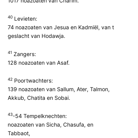
1017 noazoaten van Charim.
40
Levieten:
74 noazoaten van Jesua en Kadmiël, van t
geslacht van Hodawja.
41
Zangers:
128 noazoaten van Asaf.
42
Poortwachters:
139 noazoaten van Sallum, Ater, Talmon,
Akkub, Chatita en Sobai.
43
-54 Tempelknechten:
noazoaten van Sicha, Chasufa, en
Tabbaot,