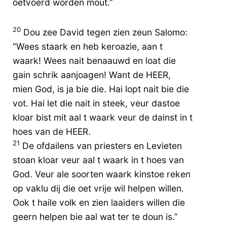
oetvoerd worden mout.”
20
Dou zee David tegen zien zeun Salomo:
“Wees staark en heb keroazie, aan t
waark! Wees nait benaauwd en loat die
gain schrik aanjoagen! Want de HEER,
mien God, is ja bie die. Hai lopt nait bie die
vot. Hai let die nait in steek, veur dastoe
kloar bist mit aal t waark veur de dainst in t
hoes van de HEER.
21
De ofdailens van priesters en Levieten
stoan kloar veur aal t waark in t hoes van
God. Veur ale soorten waark kinstoe reken
op vaklu dij die oet vrije wil helpen willen.
Ook t haile volk en zien laaiders willen die
geern helpen bie aal wat ter te doun is.”