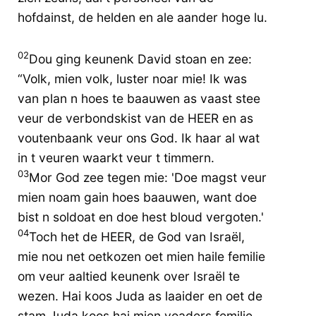
hofdainst, de helden en ale aander hoge lu.
02
Dou ging keunenk David stoan en zee:
“Volk, mien volk, luster noar mie! Ik was
van plan n hoes te baauwen as vaast stee
veur de verbondskist van de HEER en as
voutenbaank veur ons God. Ik haar al wat
in t veuren waarkt veur t timmern.
03
Mor God zee tegen mie: 'Doe magst veur
mien noam gain hoes baauwen, want doe
bist n soldoat en doe hest bloud vergoten.'
04
Toch het de HEER, de God van Israël,
mie nou net oetkozen oet mien haile femilie
om veur aaltied keunenk over Israël te
wezen. Hai koos Juda as laaider en oet de
stam Juda koos hai mien voaders femilie