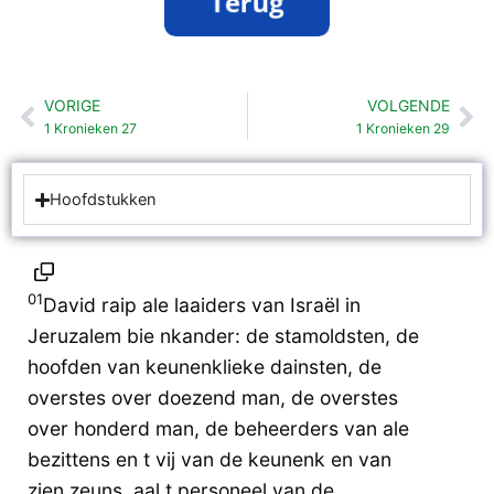
VORIGE
VOLGENDE
Vorige
Vo
1 Kronieken 27
1 Kronieken 29
Hoofdstukken
01
David raip ale laaiders van Israël in
Jeruzalem bie nkander: de stamoldsten, de
hoofden van keunenklieke dainsten, de
overstes over doezend man, de overstes
over honderd man, de beheerders van ale
bezittens en t vij van de keunenk en van
zien zeuns, aal t personeel van de