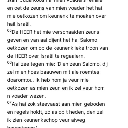
en oet de zeuns van mien voader het hai
mie oetkozen om keunenk te moaken over
hail Israël.
05
De HEER het mie verschaaiden zeuns
geven en van aal dijent het hai Salomo
oetkozen om op de keunenklieke troon van
de HEER over Israël te regaaiern.
06
Hai zee tegen mie: 'Dien zeun Salomo, dij
zel mien hoes baauwen mit ale roemtes
doaromtou. Ik heb hom ja veur mie
oetkozen as mien zeun en ik zel veur hom
n voader wezen.
07
As hai zok steevaast aan mien geboden
en regels holdt, zo as op t heden, den zel
ik zien keunenkschop veur aiweg
bevestegen.'