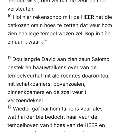
hebben wilst, den zel hai die veur aaltied
versteuten.
10
Hol hier rekenschop mit: de HEER het die
oetkozen om n hoes te zetten dat veur hom
zien haailege tempel wezen zel. Kop in t èn
en aan t waark!”
11
Dou langde David aan zien zeun Salomo
bestek en baauwtaikens over van de
tempelveurhal mit ale roemtes doaromtou,
mit schatkoamers, bovenzoalen,
binnenkoamers en de zoal veur t
verzoendeksel.
12
Wieder gaf hai hom taikens veur ales
wat hai der bie bedocht haar veur de
tempelhoven van t hoes van de HEER en