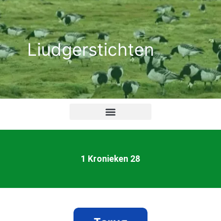
Ga
naar
de
Liudgerstichten
inhoud
1 Kronieken 28