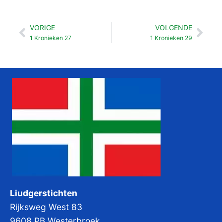
VORIGE
VOLGENDE
Vorige
Vol
1 Kronieken 27
1 Kronieken 29
Liudgerstichten
Rijksweg West 83
9608 PB Westerbroek