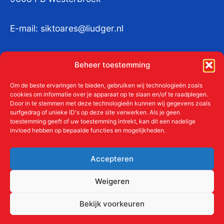
E-mail:
siktoares@liudger.nl
IBAN NL 48 INGB 0003 184345 tnv
Beheer toestemming
Liudgerstichten
KvKnr:
41011712
Om de beste ervaringen te bieden, gebruiken wij technologieën zoals
cookies om informatie over je apparaat op te slaan en/of te raadplegen.
Door in te stemmen met deze technologieën kunnen wij gegevens zoals
surfgedrag of unieke ID's op deze site verwerken. Als je geen
toestemming geeft of uw toestemming intrekt, kan dit een nadelige
Meer over de Liudgerstichten
invloed hebben op bepaalde functies en mogelijkheden.
Geschiedenis
Aanmelden als donateur
Accepteren
ANBI
Beleidsplan
Weigeren
Contact
Bekijk voorkeuren
Links