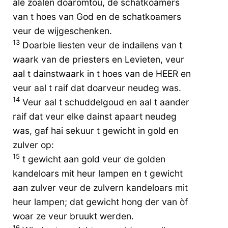
ale zoalen doaromtou, de schatkoamers
van t hoes van God en de schatkoamers
veur de wijgeschenken.
13
Doarbie liesten veur de indailens van t
waark van de priesters en Levieten, veur
aal t dainstwaark in t hoes van de HEER en
veur aal t raif dat doarveur neudeg was.
14
Veur aal t schuddelgoud en aal t aander
raif dat veur elke dainst apaart neudeg
was, gaf hai sekuur t gewicht in gold en
zulver op:
15
t gewicht aan gold veur de golden
kandeloars mit heur lampen en t gewicht
aan zulver veur de zulvern kandeloars mit
heur lampen; dat gewicht hong der van òf
woar ze veur bruukt werden.
16