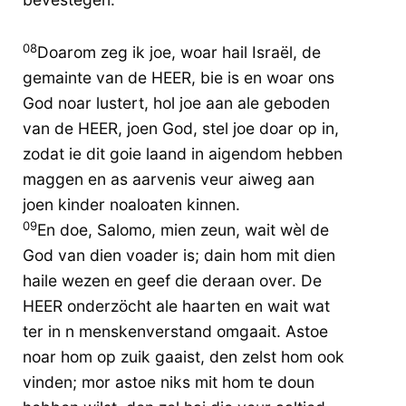
08
Doarom zeg ik joe, woar hail Israël, de
gemainte van de HEER, bie is en woar ons
God noar lustert, hol joe aan ale geboden
van de HEER, joen God, stel joe doar op in,
zodat ie dit goie laand in aigendom hebben
maggen en as aarvenis veur aiweg aan
joen kinder noaloaten kinnen.
09
En doe, Salomo, mien zeun, wait wèl de
God van dien voader is; dain hom mit dien
haile wezen en geef die deraan over. De
HEER onderzöcht ale haarten en wait wat
ter in n menskenverstand omgaait. Astoe
noar hom op zuik gaaist, den zelst hom ook
vinden; mor astoe niks mit hom te doun