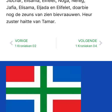
Jibchar, Elisama, Elifelet, Noga, Nefeg,
Jafia, Elisama, Eljada en Elifelet, doarbie
nog de zeuns van zien bievraauwen. Heur
zuster haitte van Tamar.
VORIGE
VOLGENDE
Vorige
Vol
1 Kronieken 02
1 Kronieken 04