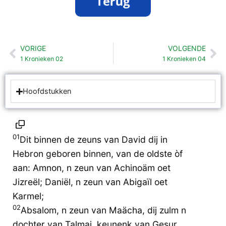
VORIGE
VOLGENDE
Vorige
Vo
1 Kronieken 02
1 Kronieken 04
Hoofdstukken
01
Dit binnen de zeuns van David dij in
Hebron geboren binnen, van de oldste òf
aan: Amnon, n zeun van Achinoäm oet
Jizreël; Daniël, n zeun van Abigaïl oet
Karmel;
02
Absalom, n zeun van Maächa, dij zulm n
dochter van Talmai, keunenk van Gesur,