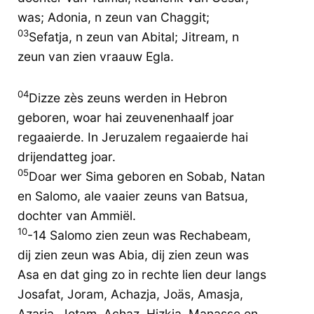
was; Adonia, n zeun van Chaggit;
03
Sefatja, n zeun van Abital; Jitream, n
zeun van zien vraauw Egla.
04
Dizze zès zeuns werden in Hebron
geboren, woar hai zeuvenenhaalf joar
regaaierde. In Jeruzalem regaaierde hai
drijendatteg joar.
05
Doar wer Sima geboren en Sobab, Natan
en Salomo, ale vaaier zeuns van Batsua,
dochter van Ammiël.
10
-14 Salomo zien zeun was Rechabeam,
dij zien zeun was Abia, dij zien zeun was
Asa en dat ging zo in rechte lien deur langs
Josafat, Joram, Achazja, Joäs, Amasja,
Azarja, Jotam, Achaz, Hizkia, Manasse en