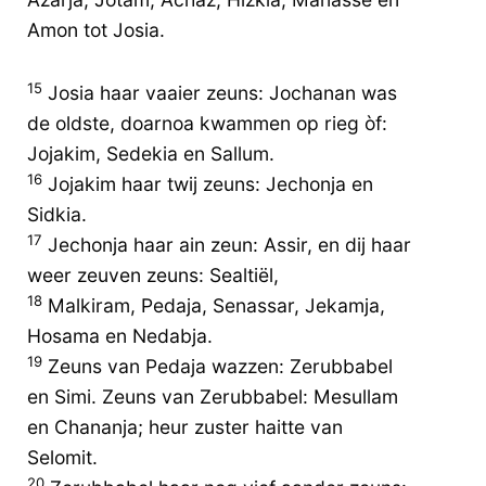
Amon tot Josia.
15
Josia haar vaaier zeuns: Jochanan was
de oldste, doarnoa kwammen op rieg òf:
Jojakim, Sedekia en Sallum.
16
Jojakim haar twij zeuns: Jechonja en
Sidkia.
17
Jechonja haar ain zeun: Assir, en dij haar
weer zeuven zeuns: Sealtiël,
18
Malkiram, Pedaja, Senassar, Jekamja,
Hosama en Nedabja.
19
Zeuns van Pedaja wazzen: Zerubbabel
en Simi. Zeuns van Zerubbabel: Mesullam
en Chananja; heur zuster haitte van
Selomit.
20