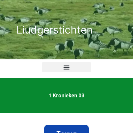
Ga
naar
de
Liudgerstichten
inhoud
1 Kronieken 03