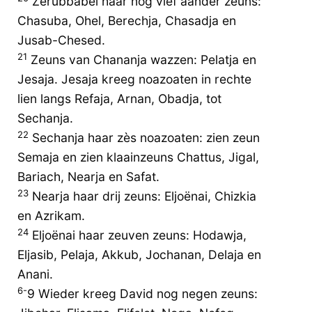
Zerubbabel haar nog vief aander zeuns:
Chasuba, Ohel, Berechja, Chasadja en
Jusab-Chesed.
21
Zeuns van Chananja wazzen: Pelatja en
Jesaja. Jesaja kreeg noazoaten in rechte
lien langs Refaja, Arnan, Obadja, tot
Sechanja.
22
Sechanja haar zès noazoaten: zien zeun
Semaja en zien klaainzeuns Chattus, Jigal,
Bariach, Nearja en Safat.
23
Nearja haar drij zeuns: Eljoënai, Chizkia
en Azrikam.
24
Eljoënai haar zeuven zeuns: Hodawja,
Eljasib, Pelaja, Akkub, Jochanan, Delaja en
Anani.
6-
9 Wieder kreeg David nog negen zeuns: