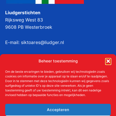
Liudgerstichten
Rijksweg West 83
9608 PB Westerbroek
E-mail:
siktoares@liudger.nl
IBAN NL 48 INGB 0003 184345 tnv
Beheer toestemming
Liudgerstichten
KvKnr:
41011712
Om de beste ervaringen te bieden, gebruiken wij technologieën zoals
cookies om informatie over je apparaat op te slaan en/of te raadplegen.
Door in te stemmen met deze technologieën kunnen wij gegevens zoals
surfgedrag of unieke ID's op deze site verwerken. Als je geen
toestemming geeft of uw toestemming intrekt, kan dit een nadelige
Meer over de Liudgerstichten
invloed hebben op bepaalde functies en mogelijkheden.
Geschiedenis
Aanmelden als donateur
Accepteren
ANBI