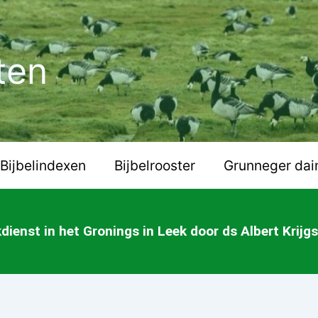
ten
Bijbelindexen
Bijbelrooster
Grunneger dai
dienst in het Gronings in Leek door ds Albert Krijg