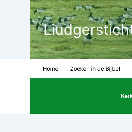
Ga
naar
de
Liudgerstich
inhoud
Home
Zoeken in de Bijbel
Kerk