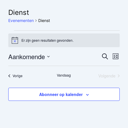
Dienst
Evenementen
Evenementen
Dienst
Er zijn geen resultaten gevonden.
Bericht
Aankomende
Evenement
Even
Zoeken
Lijst
Zoeken
weer
Selecteer
een
en
navig
datum.
Vandaag
Volgende
Evenementen
Vorige
weergeven
Evenement
navigatie
Abonneer op kalender