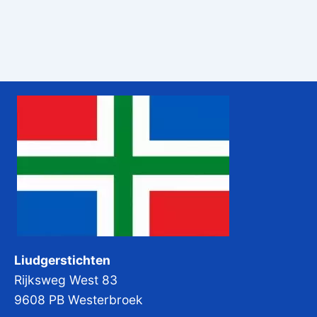
Liudgerstichten
Rijksweg West 83
9608 PB Westerbroek