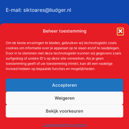
E-mail:
siktoares@liudger.nl
IBAN NL 48 INGB 0003 184345 tnv
Beheer toestemming
Liudgerstichten
KvKnr:
41011712
Om de beste ervaringen te bieden, gebruiken wij technologieën zoals
cookies om informatie over je apparaat op te slaan en/of te raadplegen.
Door in te stemmen met deze technologieën kunnen wij gegevens zoals
surfgedrag of unieke ID's op deze site verwerken. Als je geen
toestemming geeft of uw toestemming intrekt, kan dit een nadelige
Meer over de Liudgerstichten
invloed hebben op bepaalde functies en mogelijkheden.
Geschiedenis
Aanmelden als donateur
Accepteren
ANBI
Beleidsplan
Weigeren
Contact
Bekijk voorkeuren
Links
Cookiebeleid
Privacybeleid