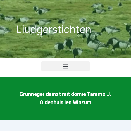
Ga
naar
de
Liudgerstichten
inhoud
Grunneger dainst mit domie Tammo J.
Oldenhuis ien Winzum