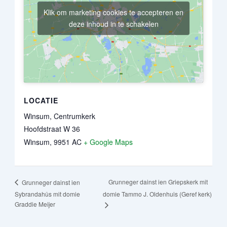
Klik om marketing cookies te accepteren en
deze inhoud in te schakelen
LOCATIE
Winsum, Centrumkerk
Hoofdstraat W 36
Winsum
,
9951 AC
+ Google Maps
Grunneger dainst ien Griepskerk mit
Grunneger dainst ien
Sybrandahûs mit domie
domie Tammo J. Oldenhuis (Geref kerk)
Graddie Meijer