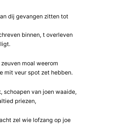
an dij gevangen zitten tot
schreven binnen, t overleven
ligt.
s zeuven moal weerom
oe mit veur spot zet hebben.
k, schoapen van joen waaide,
altied priezen,
acht zel wie lofzang op joe