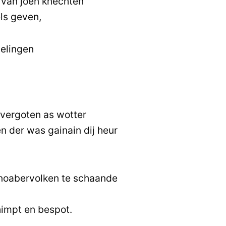
 van joen knechten
ls geven,
gelingen
vergoten as wotter
n der was gainain dij heur
noabervolken te schaande
himpt en bespot.