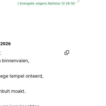
Volgende
t Evengelie volgens Matteüs 12:38-50
i 2026
.
n binnenvalen,
lege tempel onteerd,
nbult moakt.