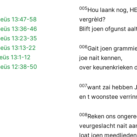
005
Hou laank nog, HEE
vergrèld?
teüs 13:47-58
Blift joen ofgunst aa
teüs 13:36-46
teüs 13:23-35
teüs 13:13-22
006
Gait joen grammie
eüs 13:1-12
joe nait kennen,
teüs 12:38-50
over keunenkrieken d
007
want zai hebben 
en t woonstee verri
008
Reken ons ongere
veurgeslacht nait aa
loat joen meedliede