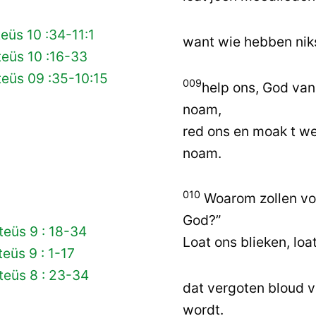
eüs 10 :34-11:1
want wie hebben niks
eüs 10 :16-33
eüs 09 :35-10:15
009
help ons, God van
noam,
red ons en moak t we
noam.
010
Woarom zollen vol
God?”
eüs 9 : 18-34
Loat ons blieken, loa
eüs 9 : 1-17
teüs 8 : 23-34
dat vergoten bloud 
wordt.