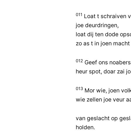
011
Loat t schraiven v
joe deurdringen,
loat dij ten dode op
zo as t in joen macht 
012
Geef ons noaber
heur spot, doar zai j
013
Mor wie, joen vol
wie zellen joe veur a
van geslacht op gesl
holden.