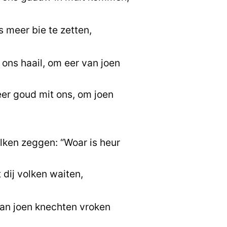
 meer bie te zetten,
 ons haail, om eer van joen
er goud mit ons, om joen
ken zeggen: “Woar is heur
t dij volken waiten,
van joen knechten vroken