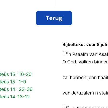
Bijbeltekst voor
8 jul
001
n Psaalm van Asaf
O God, volken binne
eüs 15 : 10-20
zai hebben joen haai
eüs 15 : 1-9
teüs 14 : 22-36
van Jeruzalem n stai
eüs 14 :13-12
002