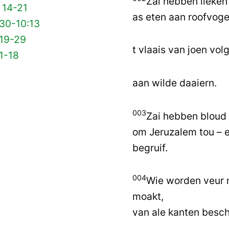
Zai hebben lieken
 14-21
as eten aan roofvoge
 30-10:13
 19-29
t vlaais van joen vol
1-18
aan wilde daaiern.
003
Zai hebben bloud 
om Jeruzalem tou – e
begruif.
004
Wie worden veur 
moakt,
van ale kanten besc