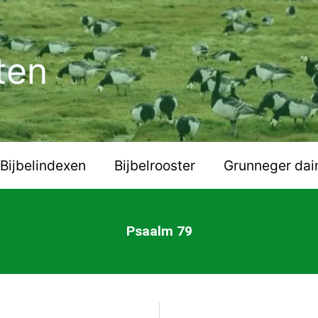
ten
Bijbelindexen
Bijbelrooster
Grunneger dai
Psaalm 79