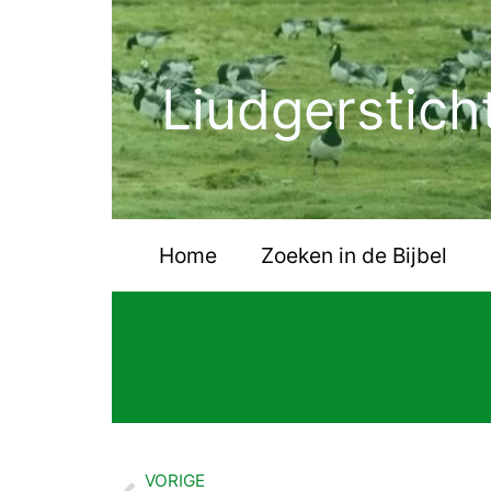
Ga
naar
de
Liudgerstich
inhoud
Home
Zoeken in de Bijbel
VORIGE