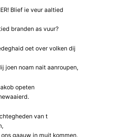
R! Blief ie veur aaltied
ltied branden as vuur?
deghaid oet over volken dij
ij joen noam nait aanroupen,
Jakob opeten
nnewaaierd.
chtegheden van t
n,
n ons gaauw in muit kommen,