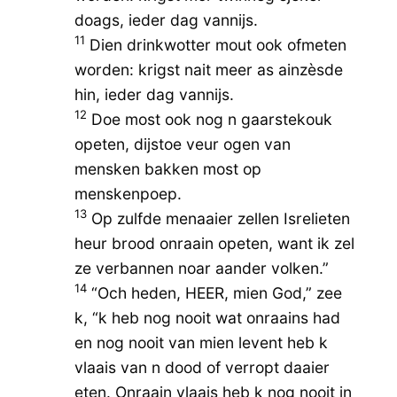
doags, ieder dag vannijs.
11
Dien drinkwotter mout ook ofmeten
worden: krigst nait meer as ainzèsde
hin, ieder dag vannijs.
12
Doe most ook nog n gaarstekouk
opeten, dijstoe veur ogen van
mensken bakken most op
menskenpoep.
13
Op zulfde menaaier zellen Isrelieten
heur brood onraain opeten, want ik zel
ze verbannen noar aander volken.”
14
“Och heden, HEER, mien God,” zee
k, “k heb nog nooit wat onraains had
en nog nooit van mien levent heb k
vlaais van n dood of verropt daaier
eten. Onraain vlaais heb k nog nooit in