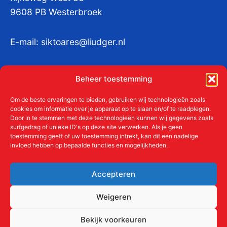
9608 PB Westerbroek
E-mail:
siktoares@liudger.nl
IBAN NL 48 INGB 0003 184345 tnv
Beheer toestemming
Liudgerstichten
KvKnr:
41011712
Om de beste ervaringen te bieden, gebruiken wij technologieën zoals
cookies om informatie over je apparaat op te slaan en/of te raadplegen.
Door in te stemmen met deze technologieën kunnen wij gegevens zoals
surfgedrag of unieke ID's op deze site verwerken. Als je geen
toestemming geeft of uw toestemming intrekt, kan dit een nadelige
Meer over de Liudgerstichten
invloed hebben op bepaalde functies en mogelijkheden.
Geschiedenis
Aanmelden als donateur
Accepteren
ANBI
Beleidsplan
Weigeren
Contact
Bekijk voorkeuren
Links