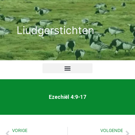
Ga
naar
de
Liudgerstichten
inhoud
Ezechiël 4:9-17
VORIGE
VOLGENDE
Vorige
Vo