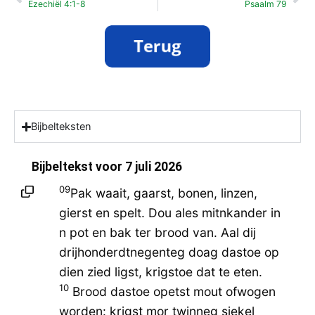
Ezechiël 4:1-8
Psaalm 79
Bijbelteksten
Bijbeltekst voor
7 juli 2026
09
Pak waait, gaarst, bonen, linzen,
gierst en spelt. Dou ales mitnkander in
n pot en bak ter brood van. Aal dij
drijhonderdtnegenteg doag dastoe op
dien zied ligst, krigstoe dat te eten.
10
Brood dastoe opetst mout ofwogen
worden: krigst mor twinneg sjekel