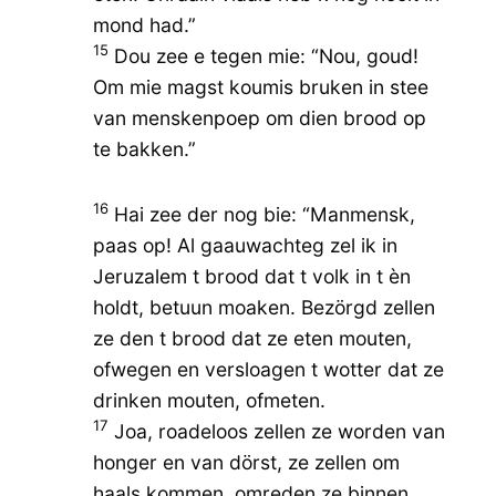
mond had.”
15
Dou zee e tegen mie: “Nou, goud!
Om mie magst koumis bruken in stee
van menskenpoep om dien brood op
te bakken.”
16
Hai zee der nog bie: “Manmensk,
paas op! Al gaauwachteg zel ik in
Jeruzalem t brood dat t volk in t èn
holdt, betuun moaken. Bezörgd zellen
ze den t brood dat ze eten mouten,
ofwegen en versloagen t wotter dat ze
drinken mouten, ofmeten.
17
Joa, roadeloos zellen ze worden van
honger en van dörst, ze zellen om
haals kommen, omreden ze binnen