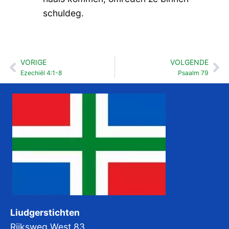
schuldeg.
VORIGE
VOLGENDE
Vorige
Vo
Ezechiël 4:1-8
Psaalm 79
Liudgerstichten
Rijksweg West 83