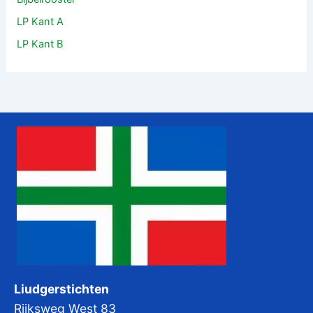
LP Kant A
LP Kant B
Liudgerstichten
Rijksweg West 83