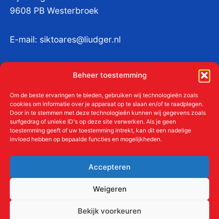
9608 PB Westerbroek
E-mail:
siktoares@liudger.nl
IBAN NL 48 INGB 0003 184345 tnv
Beheer toestemming
Liudgerstichten
KvKnr:
41011712
Om de beste ervaringen te bieden, gebruiken wij technologieën zoals
cookies om informatie over je apparaat op te slaan en/of te raadplegen.
Door in te stemmen met deze technologieën kunnen wij gegevens zoals
surfgedrag of unieke ID's op deze site verwerken. Als je geen
toestemming geeft of uw toestemming intrekt, kan dit een nadelige
Meer over de Liudgerstichten
invloed hebben op bepaalde functies en mogelijkheden.
Geschiedenis
Aanmelden als donateur
Accepteren
ANBI
Beleidsplan
Weigeren
Contact
Bekijk voorkeuren
Links