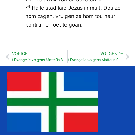
34
Haile stad laip Jezus in muit. Dou ze
hom zagen, vruigen ze hom tou heur
kontrainen oet te goan.
VORIGE
VOLGENDE
Vorige
Vo
t Evengelie volgens Matteüs 8 : 14-22
t Evengelie volgens Matteüs 9 : 1-17