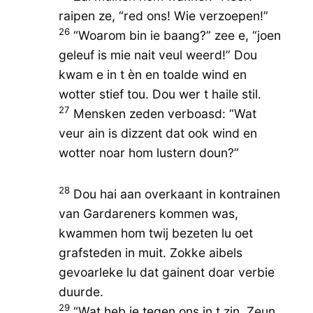
raipen ze, “red ons! Wie verzoepen!”
26
“Woarom bin ie baang?” zee e, “joen
geleuf is mie nait veul weerd!” Dou
kwam e in t èn en toalde wind en
wotter stief tou. Dou wer t haile stil.
27
Mensken zeden verboasd: “Wat
veur ain is dizzent dat ook wind en
wotter noar hom lustern doun?”
28
Dou hai aan overkaant in kontrainen
van Gardareners kommen was,
kwammen hom twij bezeten lu oet
grafsteden in muit. Zokke aibels
gevoarleke lu dat gainent doar verbie
duurde.
29
“Wat heb ie tegen ons in t zin, Zeun