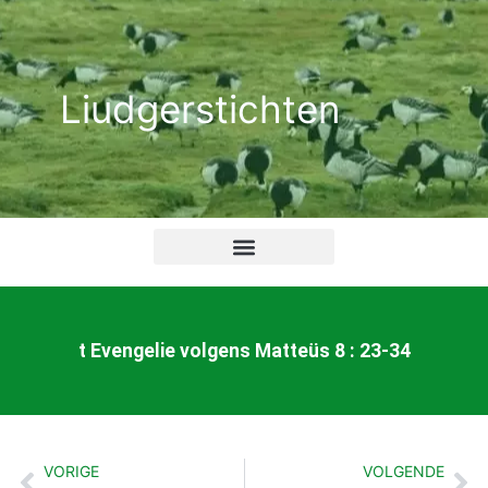
Ga
naar
de
Liudgerstichten
inhoud
t Evengelie volgens Matteüs 8 : 23-34
VORIGE
VOLGENDE
Vorige
Vo