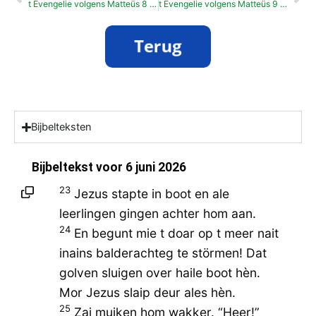
t Evengelie volgens Matteüs 8 : 14-22
t Evengelie volgens Matteüs 9 : 1-17
Bijbelteksten
Bijbeltekst voor
6 juni 2026
23
Jezus stapte in boot en ale
leerlingen gingen achter hom aan.
24
En begunt mie t doar op t meer nait
inains balderachteg te störmen! Dat
golven sluigen over haile boot hèn.
Mor Jezus slaip deur ales hèn.
25
Zai muiken hom wakker. “Heer!”