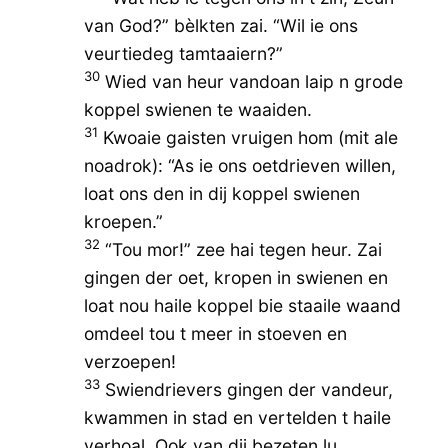
van God?” bèlkten zai. “Wil ie ons
veurtiedeg tamtaaiern?”
30
Wied van heur vandoan laip n grode
koppel swienen te waaiden.
31
Kwoaie gaisten vruigen hom (mit ale
noadrok): “As ie ons oetdrieven willen,
loat ons den in dij koppel swienen
kroepen.”
32
“Tou mor!” zee hai tegen heur. Zai
gingen der oet, kropen in swienen en
loat nou haile koppel bie staaile waand
omdeel tou t meer in stoeven en
verzoepen!
33
Swiendrievers gingen der vandeur,
kwammen in stad en vertelden t haile
verhoal. Ook van dij bezeten lu.