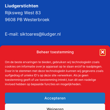
Liudgerstichten
Rijksweg West 83
9608 PB Westerbroek
E-mail:
siktoares@liudger.nl
IBAN NL 48 INGB 0003 184345 tnv
Beheer toestemming
Liudgerstichten
KvKnr:
41011712
Om de beste ervaringen te bieden, gebruiken wij technologieën zoals
cookies om informatie over je apparaat op te slaan en/of te raadplegen.
Door in te stemmen met deze technologieën kunnen wij gegevens zoals
surfgedrag of unieke ID's op deze site verwerken. Als je geen
toestemming geeft of uw toestemming intrekt, kan dit een nadelige
Meer over de Liudgerstichten
invloed hebben op bepaalde functies en mogelijkheden.
Geschiedenis
Aanmelden als donateur
Accepteren
ANBI
Beleidsplan
Weigeren