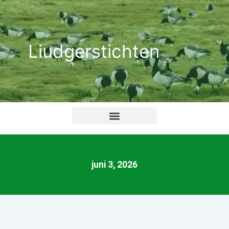
Ga
naar
de
Liudgerstichten
inhoud
juni 3, 2026