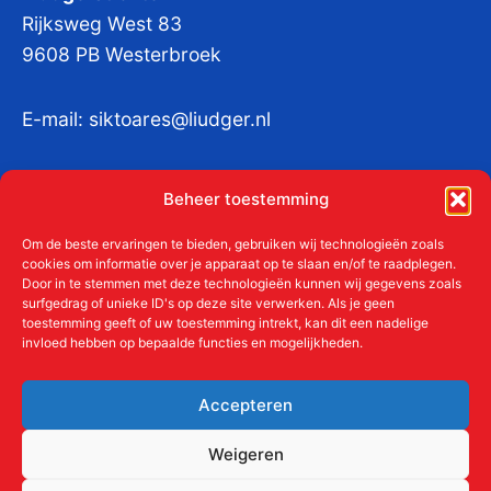
Rijksweg West 83
9608 PB Westerbroek
E-mail:
siktoares@liudger.nl
IBAN NL 48 INGB 0003 184345 tnv
Beheer toestemming
Liudgerstichten
KvKnr:
41011712
Om de beste ervaringen te bieden, gebruiken wij technologieën zoals
cookies om informatie over je apparaat op te slaan en/of te raadplegen.
Door in te stemmen met deze technologieën kunnen wij gegevens zoals
surfgedrag of unieke ID's op deze site verwerken. Als je geen
toestemming geeft of uw toestemming intrekt, kan dit een nadelige
Meer over de Liudgerstichten
invloed hebben op bepaalde functies en mogelijkheden.
Geschiedenis
Aanmelden als donateur
Accepteren
ANBI
Beleidsplan
Weigeren
Contact