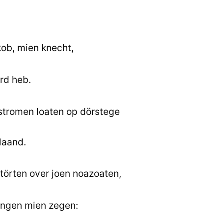
ob, mien knecht,
urd heb.
 stromen loaten op dörstege
laand.
störten over joen noazoaten,
ingen mien zegen: