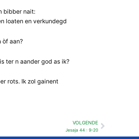
 bibber nait:
ten loaten en verkundegd
 òf aan?
is ter n aander god as ik?
r rots. Ik zol gainent
VOLGENDE
Volgende
Jesaja 44 : 9-20