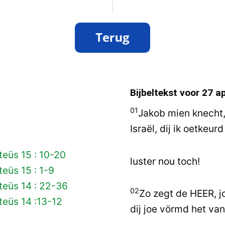
Bijbeltekst voor
27 ap
01
Jakob mien knecht
Israël, dij ik oetkeurd
eüs 15 : 10-20
luster nou toch!
eüs 15 : 1-9
teüs 14 : 22-36
02
Zo zegt de HEER, j
eüs 14 :13-12
dij joe vörmd het va