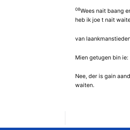
08
Wees nait baang en
heb ik joe t nait wai
van laankmanstieden
Mien getugen bin ie: 
Nee, der is gain aande
waiten.