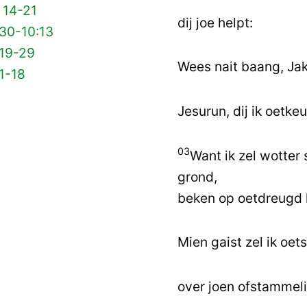
 14-21
dij joe helpt:
 30-10:13
 19-29
Wees nait baang, Jak
1-18
Jesurun, dij ik oetke
03
Want ik zel wotter
grond,
beken op oetdreugd 
Mien gaist zel ik oet
over joen ofstammel