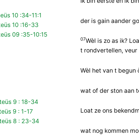
Ik bin eerste en ik bin
eüs 10 :34-11:1
der is gain aander go
eüs 10 :16-33
eüs 09 :35-10:15
07
Wèl is zo as ik? Lo
t rondvertellen, veur
Wèl het van t begun
wat of der ston aan
eüs 9 : 18-34
Loat ze ons bekend
eüs 9 : 1-17
teüs 8 : 23-34
wat nog kommen mo