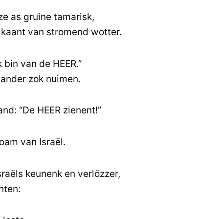
ze as gruine tamarisk,
kaant van stromend wotter.
k bin van de HEER.”
 aander zok nuimen.
and: “De HEER zienent!”
oam van Israël.
sraëls keunenk en verlözzer,
hten: