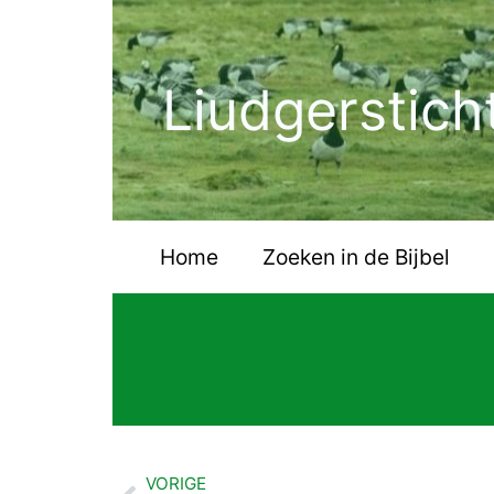
Ga
naar
de
Liudgerstich
inhoud
Home
Zoeken in de Bijbel
VORIGE