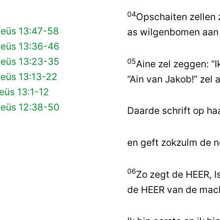
04
Opschaiten zellen 
teüs 13:47-58
as wilgenbomen aan 
teüs 13:36-46
teüs 13:23-35
05
Aine zel zeggen: “I
teüs 13:13-22
“Ain van Jakob!” zel
eüs 13:1-12
teüs 12:38-50
Daarde schrift op ha
en geft zokzulm de n
06
Zo zegt de HEER, I
de HEER van de mac