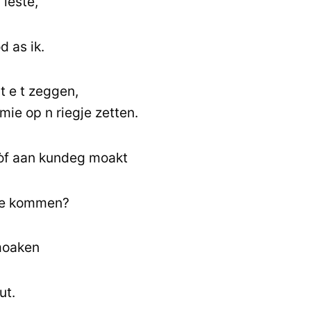
 leste,
d as ik.
at e t zeggen,
 mie op n riegje zetten.
 òf aan kundeg moakt
 te kommen?
moaken
ut.