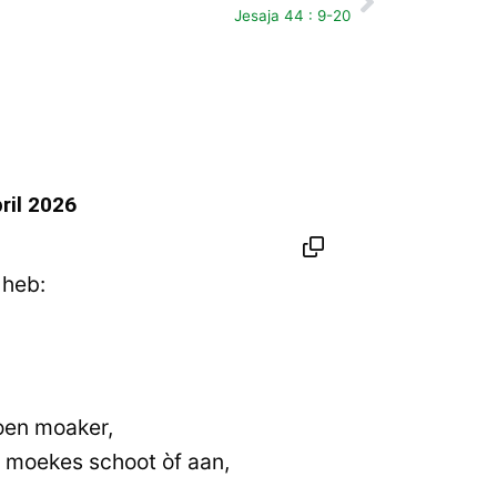
Volgende
Jesaja 44 : 9-20
ril 2026
,
 heb:
oen moaker,
n moekes schoot òf aan,