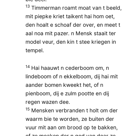
13
Timmerman roamt moat van t beeld,
mit piepke kriet taikent hai hom oet,
den hoalt e schoaf der over, en meet t
aal noa mit pazer. n Mensk staait ter
model veur, den kin t stee kriegen in
tempel.
14
Hai haauwt n cederboom om, n
lindeboom of n ekkelboom, dij hai mit
aander bomen kweekt het, of n
pienboom, dij e zulm pootte en dij
regen wazen dee.
15
Mensken verbranden t holt om der
waarm bie te worden, ze buiten der
vuur mit aan om brood op te bakken,
of ze moaken der n god van doar ze