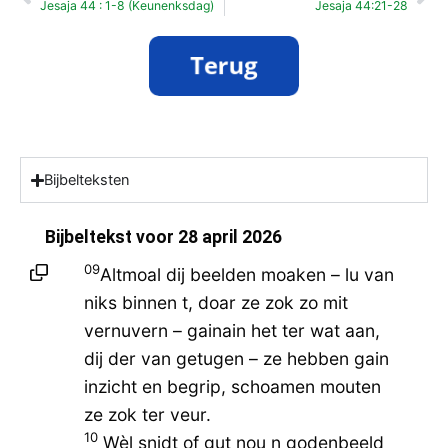
Jesaja 44 : 1-8 (Keunenksdag)
Jesaja 44:21-28
Bijbelteksten
Bijbeltekst voor
28 april 2026
09
Altmoal dij beelden moaken – lu van
niks binnen t, doar ze zok zo mit
vernuvern – gainain het ter wat aan,
dij der van getugen – ze hebben gain
inzicht en begrip, schoamen mouten
ze zok ter veur.
10
Wèl snidt of gut nou n godenbeeld