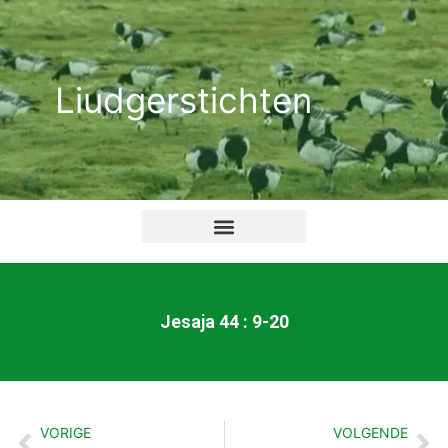
Ga
naar
de
Liudgerstichten
inhoud
Jesaja 44 : 9-20
VORIGE
VOLGENDE
Vorige
Vo