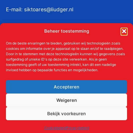
E-mail:
siktoares@liudger.nl
IBAN NL 48 INGB 0003 184345 tnv
Beheer toestemming
Liudgerstichten
KvKnr:
41011712
Om de beste ervaringen te bieden, gebruiken wij technologieën zoals
cookies om informatie over je apparaat op te slaan en/of te raadplegen.
Door in te stemmen met deze technologieën kunnen wij gegevens zoals
surfgedrag of unieke ID's op deze site verwerken. Als je geen
toestemming geeft of uw toestemming intrekt, kan dit een nadelige
Meer over de Liudgerstichten
invloed hebben op bepaalde functies en mogelijkheden.
Geschiedenis
Aanmelden als donateur
Accepteren
ANBI
Beleidsplan
Weigeren
Contact
Bekijk voorkeuren
Links
Cookiebeleid
Privacybeleid