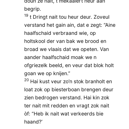
doun ze nait, t mekaaiert heur aan
begrip.
19
t Dringt nait tou heur deur. Zoveul
verstand het gain ain, dat e zegt: “Aine
haalfschaid verbraand wie, op
holtskool der van bak we brood en
broad we vlaais dat we opeten. Van
aander haalfschaid moak we n
ofgriezelk beeld, en veur dat blok holt
goan we op knijen.”
20
Hai kust veur zo’n stok branholt en
loat zok op biesterboan brengen deur
zien bedrogen verstand. Hai kin zok
ter nait mit redden en vragt zok nait
òf: “Heb ik nait wat verkeerds bie
haand?’