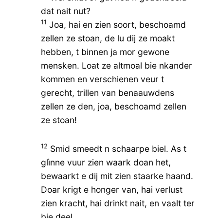
dat nait nut?
11
Joa, hai en zien soort, beschoamd
zellen ze stoan, de lu dij ze moakt
hebben, t binnen ja mor gewone
mensken. Loat ze altmoal bie nkander
kommen en verschienen veur t
gerecht, trillen van benaauwdens
zellen ze den, joa, beschoamd zellen
ze stoan!
12
Smid smeedt n schaarpe biel. As t
glìnne vuur zien waark doan het,
bewaarkt e dij mit zien staarke haand.
Doar krigt e honger van, hai verlust
zien kracht, hai drinkt nait, en vaalt ter
bie deel.