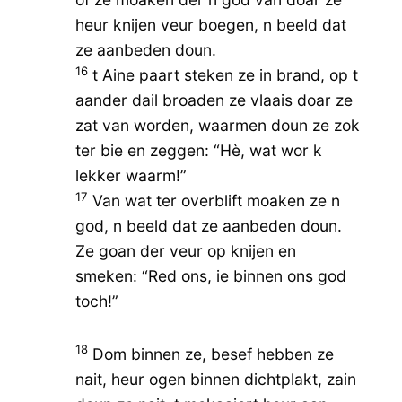
heur knijen veur boegen, n beeld dat
ze aanbeden doun.
16
t Aine paart steken ze in brand, op t
aander dail broaden ze vlaais doar ze
zat van worden, waarmen doun ze zok
ter bie en zeggen: “Hè, wat wor k
lekker waarm!”
17
Van wat ter overblift moaken ze n
god, n beeld dat ze aanbeden doun.
Ze goan der veur op knijen en
smeken: “Red ons, ie binnen ons god
toch!”
18
Dom binnen ze, besef hebben ze
nait, heur ogen binnen dichtplakt, zain