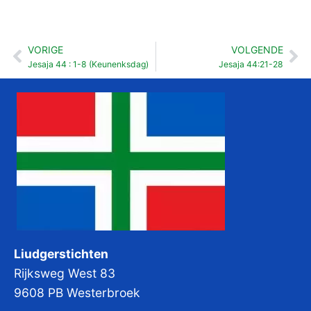
VORIGE
VOLGENDE
Vorige
Vo
Jesaja 44 : 1-8 (Keunenksdag)
Jesaja 44:21-28
Liudgerstichten
Rijksweg West 83
9608 PB Westerbroek