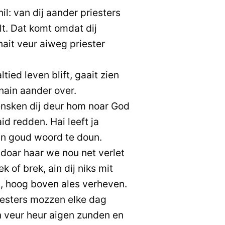
il: van dij aander priesters
lt. Dat komt omdat dij
ait veur aiweg priester
tied leven blift, gaait zien
nain aander over.
nsken dij deur hom noar God
id redden. Hai leeft ja
 n goud woord te doun.
 doar haar we nou net verlet
k of brek, ain dij niks mit
, hoog boven ales verheven.
iesters mozzen elke dag
n veur heur aigen zunden en