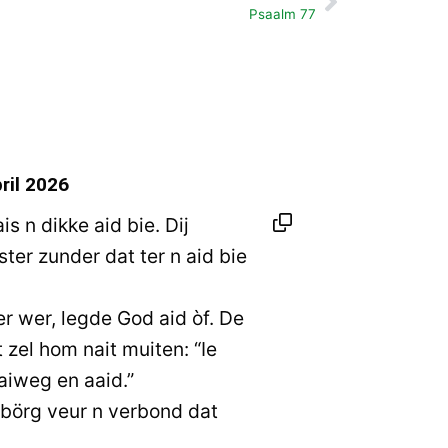
Volgende
Psaalm 77
ril 2026
 n dikke aid bie. Dij
ter zunder dat ter n aid bie
r wer, legde God aid òf. De
 zel hom nait muiten: “Ie
aiweg en aaid.”
 börg veur n verbond dat