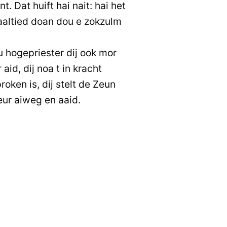
t. Dat huift hai nait: hai het
aaltied doan dou e zokzulm
u hogepriester dij ook mor
id, dij noa t in kracht
oken is, dij stelt de Zeun
eur aiweg en aaid.