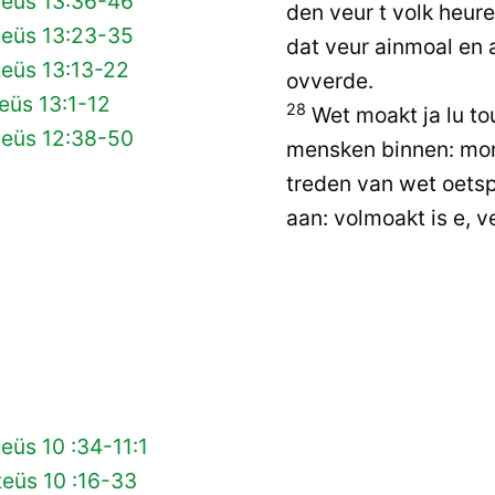
teüs 13:36-46
den veur t volk heuren
teüs 13:23-35
dat veur ainmoal en 
teüs 13:13-22
ovverde.
eüs 13:1-12
28
Wet moakt ja lu to
teüs 12:38-50
mensken binnen: mor a
treden van wet oetspr
aan: volmoakt is e, v
eüs 10 :34-11:1
eüs 10 :16-33