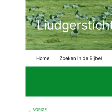
Ga
naar
de
Liudgerstich
inhoud
Home
Zoeken in de Bijbel
VORIGE