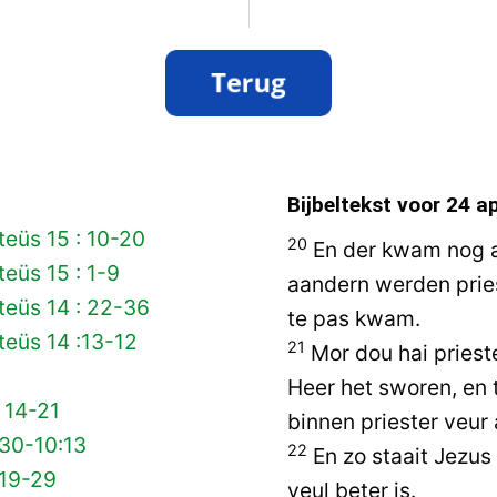
Bijbeltekst voor
24 ap
eüs 15 : 10-20
20
En der kwam nog ais
eüs 15 : 1-9
aandern werden pries
teüs 14 : 22-36
te pas kwam.
eüs 14 :13-12
21
Mor dou hai prieste
Heer het sworen, en t
 14-21
binnen priester veur 
 30-10:13
22
En zo staait Jezus
 19-29
veul beter is.