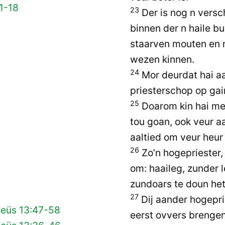
1-18
23
Der is nog n versch
binnen der n haile bu
staarven mouten en n
wezen kinnen.
24
Mor deurdat hai aal
priesterschop op gai
25
Doarom kin hai me
tou goan, ook veur aa
aaltied om veur heur
26
Zo’n hogepriester,
om: haaileg, zunder le
zundoars te doun het
27
Dij aander hogepr
teüs 13:47-58
eerst ovvers brenge