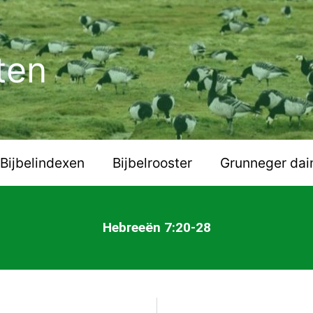
ten
Bijbelindexen
Bijbelrooster
Grunneger dai
Hebreeën 7:20-28