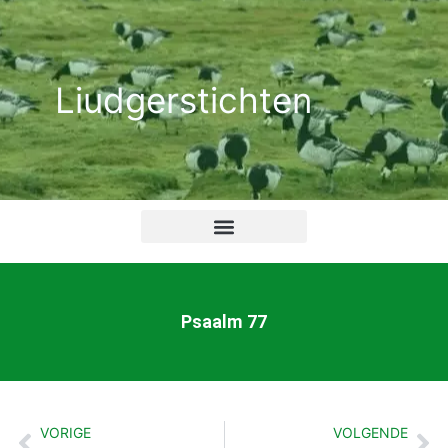
Ga
naar
de
Liudgerstichten
inhoud
Psaalm 77
VORIGE
VOLGENDE
Vorige
Vo