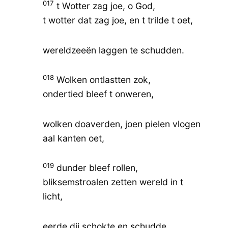
017
t Wotter zag joe, o God,
t wotter dat zag joe, en t trilde t oet,
wereldzeeën laggen te schudden.
018
Wolken ontlastten zok,
ondertied bleef t onweren,
wolken doaverden, joen pielen vlogen
aal kanten oet,
019
dunder bleef rollen,
bliksemstroalen zetten wereld in t
licht,
eerde dij schokte en schudde.