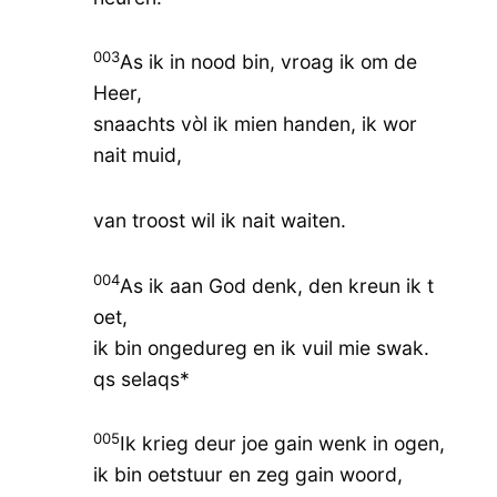
003
As ik in nood bin, vroag ik om de
Heer,
snaachts vòl ik mien handen, ik wor
nait muid,
van troost wil ik nait waiten.
004
As ik aan God denk, den kreun ik t
oet,
ik bin ongedureg en ik vuil mie swak.
qs selaqs*
005
Ik krieg deur joe gain wenk in ogen,
ik bin oetstuur en zeg gain woord,