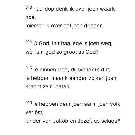
013
haardop denk ik over joen waark
noa,
miemer ik over aal joen doaden.
014
O God, in t haailege is joen weg,
wèl is n god zo groot as God?
015
Ie binnen God, dij wonders dut,
ie hebben maank aander volken joen
kracht zain loaten,
016
ie hebben deur joen aarm joen volk
verlöst,
kinder van Jakob en Jozef. qs selaqs*