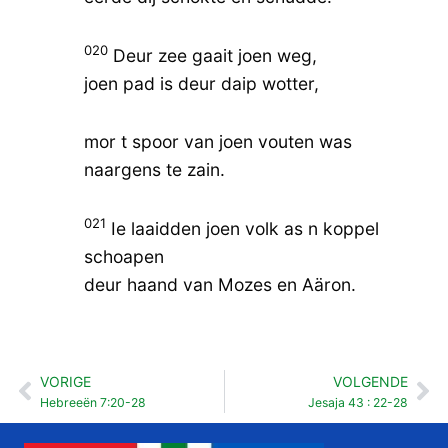
020
Deur zee gaait joen weg,
joen pad is deur daip wotter,
mor t spoor van joen vouten was
naargens te zain.
021
Ie laaidden joen volk as n koppel
schoapen
deur haand van Mozes en Aäron.
VORIGE
VOLGENDE
Vorige
Vo
Hebreeën 7:20-28
Jesaja 43 : 22-28