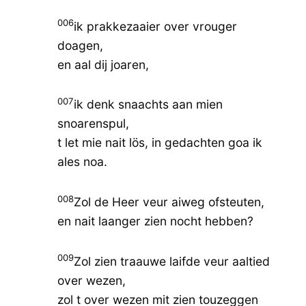
006
ik prakkezaaier over vrouger
doagen,
en aal dij joaren,
007
ik denk snaachts aan mien
snoarenspul,
t let mie nait lös, in gedachten goa ik
ales noa.
008
Zol de Heer veur aiweg ofsteuten,
en nait laanger zien nocht hebben?
009
Zol zien traauwe laifde veur aaltied
over wezen,
zol t over wezen mit zien touzeggen