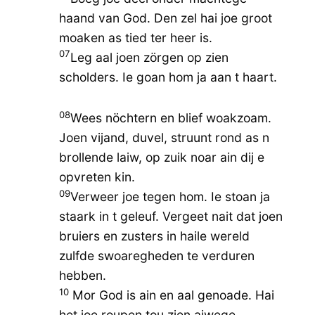
haand van God. Den zel hai joe groot
moaken as tied ter heer is.
07
Leg aal joen zörgen op zien
scholders. Ie goan hom ja aan t haart.
08
Wees nöchtern en blief woakzoam.
Joen vijand, duvel, struunt rond as n
brollende laiw, op zuik noar ain dij e
opvreten kin.
09
Verweer joe tegen hom. Ie stoan ja
staark in t geleuf. Vergeet nait dat joen
bruiers en zusters in haile wereld
zulfde swoaregheden te verduren
hebben.
10
Mor God is ain en aal genoade. Hai
het joe roupen tou zien aiwege