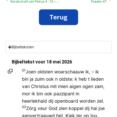
Eerste braif van Petrus 4 : 12 – 19
Psaalm 47
Bijbelteksten
Bijbeltekst voor
18 mei 2026
01
Joen oldsten woarschaauw ik, – ik
bin ja zulm ook n oldste: k heb t lieden
van Christus mit mien aigen ogen zain,
mor ik bin ook pazzipant in
heerlekhaid dij openboard worden zel.
02
Zörg veur God zien koppel dij hai joe
aanvertraauwd het. Kiek ter op tou.