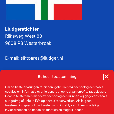
Liudgerstichten
Rijksweg West 83
9608 PB Westerbroek
E-mail:
siktoares@liudger.nl
IBAN NL 48 INGB 0003 184345 tnv
Beheer toestemming
Liudgerstichten
KvKnr:
41011712
Om de beste ervaringen te bieden, gebruiken wij technologieën zoals
cookies om informatie over je apparaat op te slaan en/of te raadplegen.
Door in te stemmen met deze technologieën kunnen wij gegevens zoals
surfgedrag of unieke ID's op deze site verwerken. Als je geen
toestemming geeft of uw toestemming intrekt, kan dit een nadelige
Meer over de Liudgerstichten
invloed hebben op bepaalde functies en mogelijkheden.