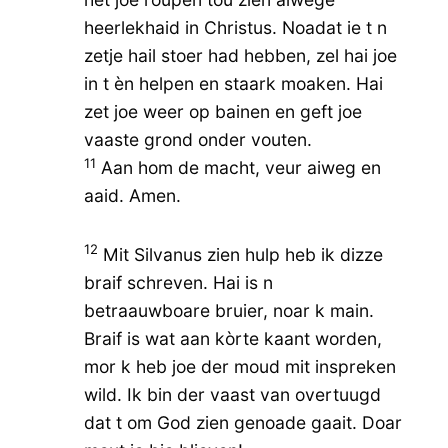
heerlekhaid in Christus. Noadat ie t n
zetje hail stoer had hebben, zel hai joe
in t èn helpen en staark moaken. Hai
zet joe weer op bainen en geft joe
vaaste grond onder vouten.
11
Aan hom de macht, veur aiweg en
aaid. Amen.
12
Mit Silvanus zien hulp heb ik dizze
braif schreven. Hai is n
betraauwboare bruier, noar k main.
Braif is wat aan kòrte kaant worden,
mor k heb joe der moud mit inspreken
wild. Ik bin der vaast van overtuugd
dat t om God zien genoade gaait. Doar