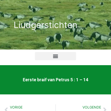
Ga
naar
de
Liudgerstichten
inhoud
Eerste braif van Petrus 5 : 1 – 14
VORIGE
VOLGENDE
Vorige
Vo