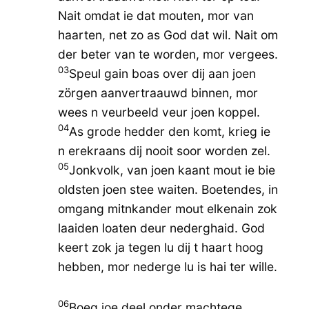
Nait omdat ie dat mouten, mor van
haarten, net zo as God dat wil. Nait om
der beter van te worden, mor vergees.
03
Speul gain boas over dij aan joen
zörgen aanvertraauwd binnen, mor
wees n veurbeeld veur joen koppel.
04
As grode hedder den komt, krieg ie
n erekraans dij nooit soor worden zel.
05
Jonkvolk, van joen kaant mout ie bie
oldsten joen stee waiten. Boetendes, in
omgang mitnkander mout elkenain zok
laaiden loaten deur nederghaid. God
keert zok ja tegen lu dij t haart hoog
hebben, mor nederge lu is hai ter wille.
06
Boeg joe deel onder machtege