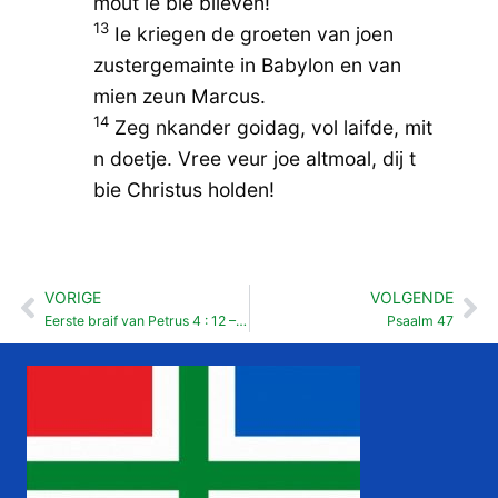
mout ie bie blieven!
13
Ie kriegen de groeten van joen
zustergemainte in Babylon en van
mien zeun Marcus.
14
Zeg nkander goidag, vol laifde, mit
n doetje. Vree veur joe altmoal, dij t
bie Christus holden!
VORIGE
VOLGENDE
Vorige
Vo
Eerste braif van Petrus 4 : 12 – 19
Psaalm 47